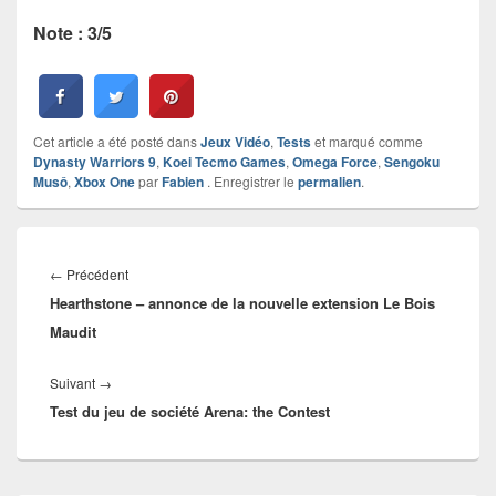
Note : 3/5
Cet article a été posté dans
Jeux Vidéo
,
Tests
et marqué comme
Dynasty Warriors 9
,
Koei Tecmo Games
,
Omega Force
,
Sengoku
Musô
,
Xbox One
par
Fabien
. Enregistrer le
permalien
.
Navigation
de
Article
←
Précédent
l’article
Hearthstone – annonce de la nouvelle extension Le Bois
précédent :
Maudit
Article
Suivant
→
Test du jeu de société Arena: the Contest
suivant :