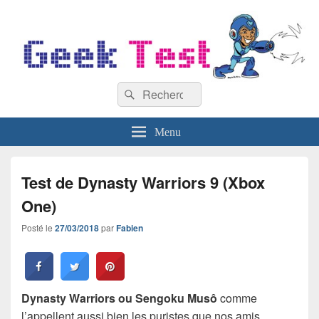
GeekTest
Recherche :
Blog jeux-vidéo et high-tech
Rechercher
Menu
Test de Dynasty Warriors 9 (Xbox
One)
Posté le
27/03/2018
par
Fabien
Dynasty Warriors ou Sengoku Musô
comme
l’appellent aussi bien les puristes que nos amis