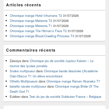
Zone
Articles récents
principale
de
widget
Chronique manga Hotel Inhumans T2
31/07/2026
pour
Chronique manga Meteoria T2
31/07/2026
la
Chronique manga Meteoria T1
31/07/2026
barre
Chronique manga The Hitman’s Fave T2
31/07/2026
latérale
Chronique manga Blood-Crawling Princess T3
31/07/2026
Commentaires récents
Zaouiya
dans
Chronique jeu de société Jujutsu Kaisen – Le
tournoi des lycées jumelés
Snake multijoueur
dans
Chronique bande dessinée L’Académie
Clair-Obscur T1 Un élève encombrant
Othello Multijoueurs
dans
Chronique manga Ramen Akaneko T7
bataille navale multijoueur
dans
Chronique manga Bride Of The
Death God T1
Eubben
dans
Test du jeu de société Subbuteo France – Belgique