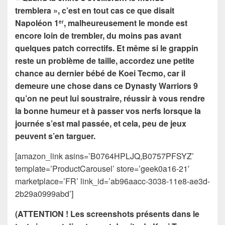
tremblera », c’est en tout cas ce que disait
Napoléon 1
, malheureusement le monde est
er
encore loin de trembler, du moins pas avant
quelques patch correctifs. Et même si le grappin
reste un problème de taille, accordez une petite
chance au dernier bébé de Koei Tecmo, car il
demeure une chose dans ce Dynasty Warriors 9
qu’on ne peut lui soustraire, réussir à vous rendre
la bonne humeur et à passer vos nerfs lorsque la
journée s’est mal passée, et cela, peu de jeux
peuvent s’en targuer.
[amazon_link asins=’B0764HPLJQ,B0757PFSYZ’
template=’ProductCarousel’ store=’geek0a16-21′
marketplace=’FR’ link_id=’ab96aacc-3038-11e8-ae3d-
2b29a0999abd’]
(ATTENTION !
Les screenshots présents dans le