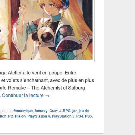
ga Atelier a le vent en poupe. Entre
et volets s’enchainant, avec de plus en plus
 Marie Remake – The Alchemist of Salburg
Chronique jeu vidéo Atelier Marie Remake
c
Continuer la lecture
→
 comme
fantastique
,
fantasy
,
Gust
,
J-RPG
,
jdr
,
jeu de
itch
,
PC
,
Plaion
,
PlayStation 4
,
PlayStation 5
,
PS4
,
PS5
,