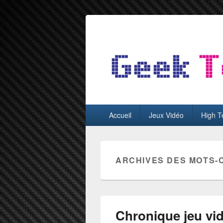
GeekTest
Blog jeux-vidéo et high-tech
Menu
Accueil
Jeux Vidéo
High T
principal
ARCHIVES DES MOTS-
Chronique jeu vid