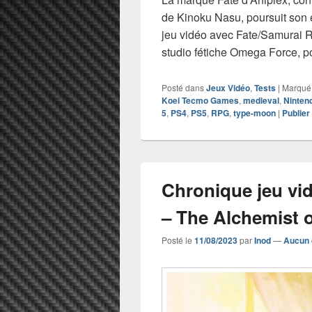
de Kinoku Nasu, poursuit son
jeu vidéo avec Fate/Samurai 
studio fétiche Omega Force, p
Posté dans
Jeux Vidéo
,
Tests
|
Marqué
Koei Tecmo Games
,
medieval
,
Ninten
5
,
PS4
,
PS5
,
RPG
,
type-moon
|
Publie
Chronique jeu vi
– The Alchemist 
Posté le
11/08/2023
par
Inod
—
Aucun 