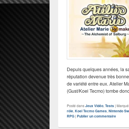
Depuis quelques années, la sa
réputation devenue très bonne 
de variété entre eux. Atelier
(Gust/Koei Tecmo) tombe don
Posté dans
Jeux Vidéo
,
Tests
|
Marqué
rôle
,
Koei Tecmo Games
,
Nintendo Sw
RPG
|
Publier un commentaire