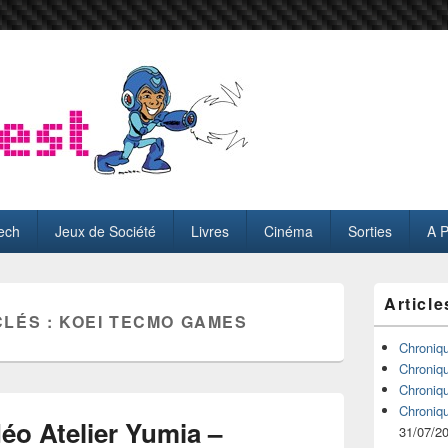
ech
Jeux de Société
Livres
Cinéma
Sorties
A 
Zone
Article
principale
CLÉS :
KOEI TECMO GAMES
de
widget
Chroniq
pour
Chroniq
la
Chroniq
barre
Chroniq
latérale
éo Atelier Yumia –
31/07/2