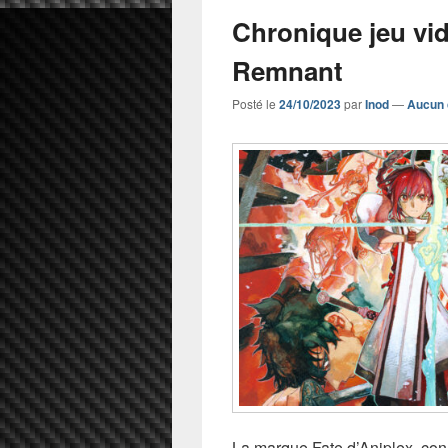
Chronique jeu vi
Remnant
Posté le
24/10/2023
par
Inod
—
Aucun 
La marque Fate d’Aniplex, con