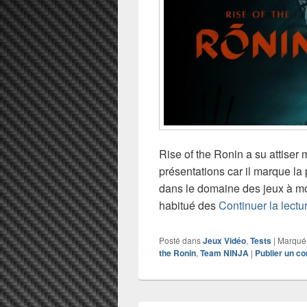
Rise of the Ronin a su attiser 
présentations car il marque la
dans le domaine des jeux à mon
habitué des
Continuer la lectu
Posté dans
Jeux Vidéo
,
Tests
|
Marqué
the Ronin
,
Team NINJA
|
Publier un c