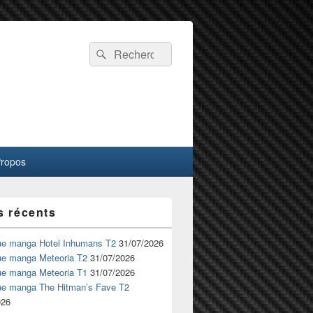
Recherche :
Rechercher
Propos
s récents
ue manga Hotel Inhumans T2
31/07/2026
ue manga Meteoria T2
31/07/2026
ue manga Meteoria T1
31/07/2026
ue manga The Hitman’s Fave T2
026