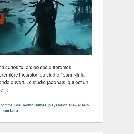
ma curiosité lors de ses différentes
 première incursion du studio Team Ninja
de ouvert. Le studio japonais, qui est un
Test de Rise of the Ronin – Ca va trancher chérie !
re
→
 comme
Koei Tecmo Games
,
playstation
,
PS5
,
Rise of
ommentaire