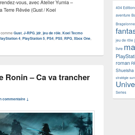
 rendez-vous, avec Atelier Yumia –
404 Edition
la Terre Rêvée (Gust / Koei
aventure
B
jeu vidéo Atelier Yumia – L’Alchimiste des Souvenirs et la Ter
Bragelonne
fanta
 comme
Gust
,
J-RPG
,
jdr
,
jeu de rôle
,
Koei Tecmo
layStation 4
,
PlayStation 5
,
PS4
,
PS5
,
RPG
,
Xbox One
,
jeu de rôle
ma
livre
PlayStat
roman
R
Shueisha
he Ronin – Ca va trancher
stratégie
sur
Unive
Series
n commentaire ↓