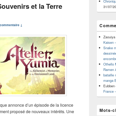
Chroniq
ouvenirs et la Terre
31/07/2
commentaire ↓
Commen
Zaouiya
Kaisen –
Snake mu
dessiné
encombr
Othello 
Ramen 
bataille
manga B
Eubben
France 
que annonce d’un épisode de la licence
Mots-c
amment proposé de nouveaux intérêts. Une