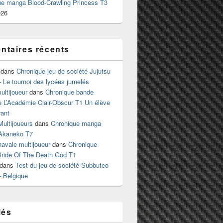
ue manga Blood-Crawling Princess T3
026
taires récents
dans
Chronique jeu de société Jujutsu
 Le tournoi des lycées jumelés
ltijoueur
dans
Chronique bande
e L’Académie Clair-Obscur T1 Un élève
ant
Multijoueurs
dans
Chronique manga
Akaneko T7
 navale multijoueur
dans
Chronique
ride Of The Death God T1
dans
Test du jeu de société Subbuteo
– Belgique
lés