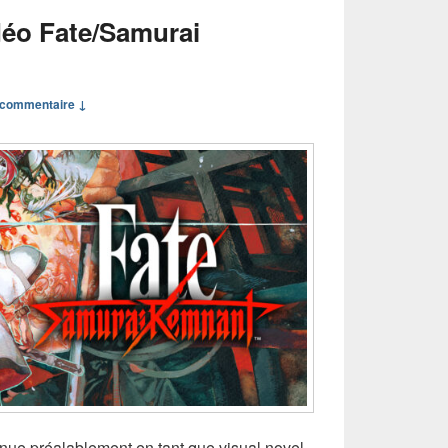
déo Fate/Samurai
commentaire ↓
nue préalablement en tant que visual novel