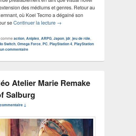
 extension des médiums et genres. Retour au
Remnant, où Koei Tecmo a dégainé son
Chronique jeu vidéo Fate/Samurai 
our se
Continuer la lecture
→
 comme
action
,
Aniplex
,
ARPG
,
Japon
,
jdr
,
jeu de rôle
,
do Switch
,
Omega Force
,
PC
,
PlayStation 4
,
PlayStation
r un commentaire
déo Atelier Marie Remake
of Salburg
commentaire ↓