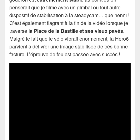
penserait que je filme avec un gimbal ou tout autre
dispositif de stabilisation à la steadycam… que nenni !
C’est également flagrant à la fin de la vidéo lorsque je
traverse
la Place de la Bastille et ses vieux pavés
.
Malgré le fait que le vélo vibrait énormément, la Hero6
parvient à délivrer une image stabilisée de très bonne
facture. L’épreuve de feu est passée avec succès !