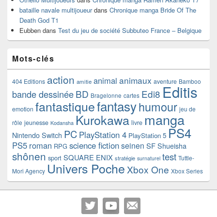
bataille navale multijoueur
dans
Chronique manga Bride Of The
Death God T1
Eubben
dans
Test du jeu de société Subbuteo France – Belgique
Mots-clés
action
animaux
animal
404 Editions
aventure
Bamboo
amitie
Editis
BD
Edi8
bande dessinée
Bragelonne
cartes
fantasy
fantastique
humour
emotion
jeu de
manga
Kurokawa
rôle
jeunesse
livre
Kodansha
PS4
PC
PlayStation 4
Nintendo Switch
PlayStation 5
PS5
roman
science fiction
seinen
SF
Shueisha
RPG
shônen
test
SQUARE ENIX
sport
Tuttle-
stratégie
surnaturel
Univers Poche
Xbox One
Mori Agency
Xbox Series