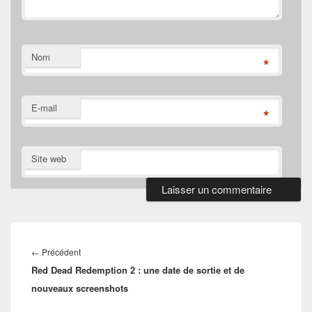
Nom
*
E-mail
*
Site web
Navigation
de
Article
←
Précédent
l’article
Red Dead Redemption 2 : une date de sortie et de
précédent :
nouveaux screenshots