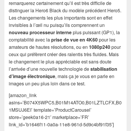
remarquerez certainement qu’il est très difficile de
distinguer la Hero6 Black du modèle précédent Hero5.
Les changements les plus importants sont en effet
invisibles à l’œil nu puisqu’ils comprennent un
nouveau processeur interne
plus puissant (GP1), la
comptabilité avec la
prise de vue en 4K60
pour les
amateurs de hautes résolutions, ou en
1080p240
pour
ceux qui préfèrent créer des ralentis très fluides. Mais
le changement le plus appréciable est sans doute
l’arrivée d’une nouvelle technologie de
stabilisation
d’image électronique
, mais ça je vous en parle en
images un peu plus loin dans ce test.
[amazon_link
asins=’B074X5WPC5,B01M14ATO0,B01LZTLCFX,B0
1MSUJ6EI’ template=’ProductCarousel’
store=’geek0a16-21′ marketplace=’FR’
link_id=’b1646f11-0a0a-11e8-961d-5d9c4bf91f35′]