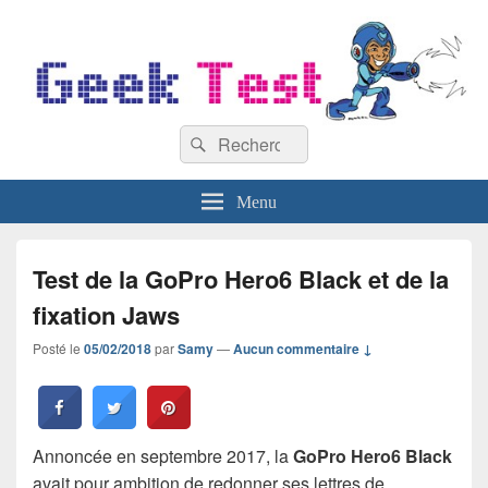
GeekTest
Recherche :
Blog jeux-vidéo et high-tech
Rechercher
Menu
Test de la GoPro Hero6 Black et de la
fixation Jaws
Posté le
05/02/2018
par
Samy
—
Aucun commentaire ↓
Annoncée en septembre 2017, la
GoPro Hero6 Black
avait pour ambition de redonner ses lettres de