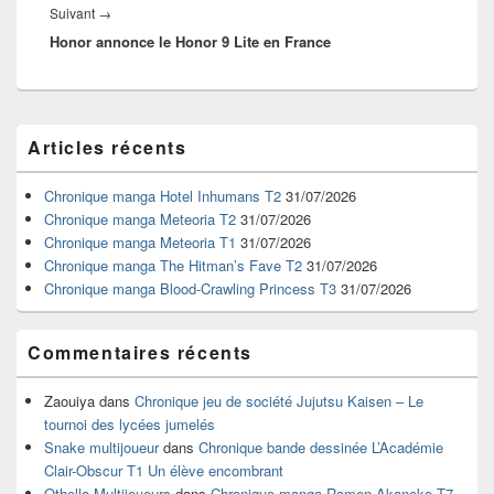
Article
Suivant
→
Honor annonce le Honor 9 Lite en France
suivant :
Zone
Articles récents
principale
de
widget
Chronique manga Hotel Inhumans T2
31/07/2026
pour
Chronique manga Meteoria T2
31/07/2026
la
Chronique manga Meteoria T1
31/07/2026
barre
Chronique manga The Hitman’s Fave T2
31/07/2026
latérale
Chronique manga Blood-Crawling Princess T3
31/07/2026
Commentaires récents
Zaouiya
dans
Chronique jeu de société Jujutsu Kaisen – Le
tournoi des lycées jumelés
Snake multijoueur
dans
Chronique bande dessinée L’Académie
Clair-Obscur T1 Un élève encombrant
Othello Multijoueurs
dans
Chronique manga Ramen Akaneko T7