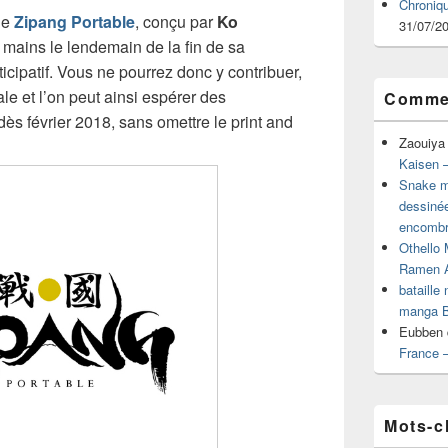
Chroniq
ue
Zipang Portable
, conçu par
Ko
31/07/2
s mains le lendemain de la fin de sa
ipatif. Vous ne pourrez donc y contribuer,
le et l’on peut ainsi espérer des
Commen
s février 2018, sans omettre le print and
Zaouiya
Kaisen –
Snake mu
dessiné
encombr
Othello 
Ramen 
bataille
manga B
Eubben
France 
Mots-c