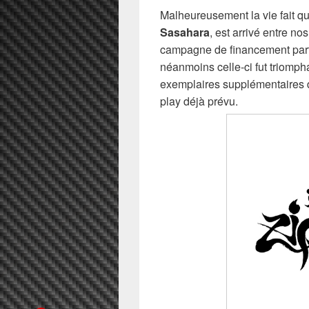
Malheureusement la vie fait q
Sasahara
, est arrivé entre no
campagne de financement partic
néanmoins celle-ci fut triompha
exemplaires supplémentaires dè
play déjà prévu.