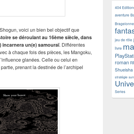
404 Edition
aventure
B
Bragelonne
fanta
hogun, voici un bien bel objectif que
stoire se déroulant au 16ème siècle, dans
jeu de rôle
ma
) incarnera un(e) samouraï
. Différentes
livre
vec à chaque fois des pièces, les Mangoku,
PlayStat
l’influence glanées. Celle ou celui en
roman
R
 partie, prenant la destinée de l’archipel
Shueisha
stratégie
sur
Unive
Series