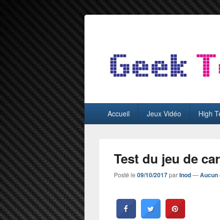
GeekTest
Blog jeux-vidéo et high-tech
Menu
Accueil
Jeux Vidéo
High T
principal
Test du jeu de ca
Posté le
09/10/2017
par
Inod
—
Aucun 