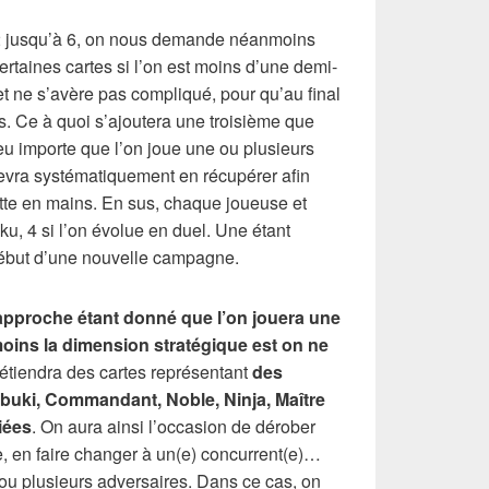
e 2 jusqu’à 6, on nous demande néanmoins
certaines cartes si l’on est moins d’une demi-
et ne s’avère pas compliqué, pour qu’au final
s. Ce à quoi s’ajoutera une troisième que
eu importe que l’on joue une ou plusieurs
devra systématiquement en récupérer afin
ette en mains. En sus, chaque joueuse et
u, 4 si l’on évolue en duel. Une étant
début d’une nouvelle campagne.
’approche étant donné que l’on jouera une
moins la dimension stratégique est on ne
 détiendra des cartes représentant
des
abuki, Commandant, Noble, Ninja, Maître
iées
. On aura ainsi l’occasion de dérober
, en faire changer à un(e) concurrent(e)…
) ou plusieurs adversaires. Dans ce cas, on