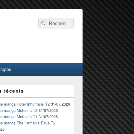
Recherche :
Rechercher
Propos
s récents
ue manga Hotel Inhumans T2
31/07/2026
ue manga Meteoria T2
31/07/2026
ue manga Meteoria T1
31/07/2026
ue manga The Hitman’s Fave T2
026