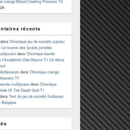
ue manga Blood-Crawling Princess T3
026
taires récents
dans
Chronique jeu de société Jujutsu
 Le tournoi des lycées jumelés
ltijoueur
dans
Chronique bande
e L’Académie Clair-Obscur T1 Un élève
ant
Multijoueurs
dans
Chronique manga
Akaneko T7
 navale multijoueur
dans
Chronique
ride Of The Death God T1
dans
Test du jeu de société Subbuteo
– Belgique
lés