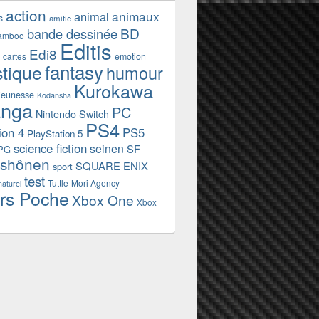
action
animaux
animal
s
amitie
BD
bande dessinée
amboo
Editis
Edi8
emotion
cartes
fantasy
stique
humour
Kurokawa
jeunesse
Kodansha
nga
PC
Nintendo Switch
PS4
ion 4
PS5
PlayStation 5
science fiction
seinen
SF
PG
shônen
SQUARE ENIX
sport
test
Tuttle-Mori Agency
naturel
rs Poche
Xbox One
Xbox