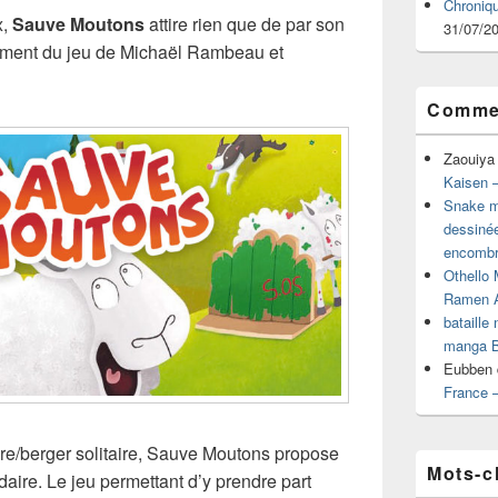
Chroniq
x,
Sauve Moutons
attire rien que de par son
31/07/2
ètement du jeu de Michaël Rambeau et
Commen
Zaouiya
Kaisen –
Snake mu
dessiné
encombr
Othello 
Ramen 
bataille
manga B
Eubben
France 
ère/berger solitaire, Sauve Moutons propose
Mots-c
daire. Le jeu permettant d’y prendre part