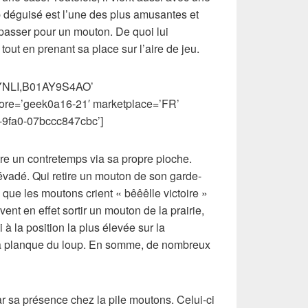
p déguisé est l’une des plus amusantes et
it passer pour un mouton. De quoi lui
out en prenant sa place sur l’aire de jeu.
LYNLI,B01AY9S4AO’
tore=’geek0a16-21′ marketplace=’FR’
-9fa0-07bccc847cbc’]
re un contretemps via sa propre pioche.
vadé. Qui retire un mouton de son garde-
 que les moutons crient « bêêêlle victoire »
ent en effet sortir un mouton de la prairie,
à la position la plus élevée sur la
a planque du loup. En somme, de nombreux
r sa présence chez la pile moutons. Celui-ci