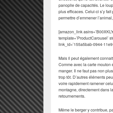
panoplie de capacités. Le lou
plus efficaces. Celui-ci s’y fa
permettre d’emmener l’animal, t
[amazon_link asins=’B00XK
template=’ProductCarousel’ s
link_id=’155a5bab-0944-11e9
Mais il peut également connait
Comme avec la carte mouton é
manger. Il ne faut pas non plus
trop tôt. D’autres éléments peuv
voire rapidement ramener celui 
montagne, directement dans l
retournements.
Même le berger y contribue, pa