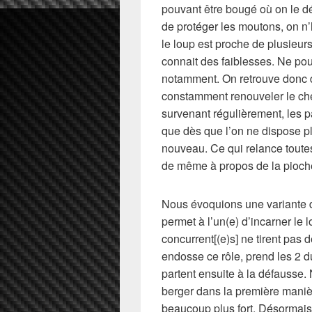
pouvant être bougé où on le dé
de protéger les moutons, on n’
le loup est proche de plusieu
connait des faiblesses. Ne pou
notamment. On retrouve donc d
constamment renouveler le ch
survenant régulièrement, les pa
que dès que l’on ne dispose pl
nouveau. Ce qui relance toutes
de même à propos de la pioche 
Nous évoquions une variante d
permet à l’un(e) d’incarner le l
concurrent[(e)s] ne tirent pas 
endosse ce rôle, prend les 2 d
partent ensuite à la défausse.
berger dans la première manière
beaucoup plus fort. Désormais