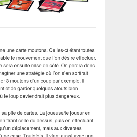
nne une carte moutons. Celles-ci étant toutes
lable le mouvement que l’on désire effectuer.
 sera ensuite mise de côté. On perdra donc
aginer une stratégie où l’on s’en sortirait
r 3 moutons d’un coup par exemple. Il
ont et de garder quelques atouts bien
ù le loup deviendrait plus dangereux.
sa pile de cartes. La joueuse/le joueur en
n tirant celle du dessus, puis en effectuant
ui qu’un déplacement, mais aux diverses
d’une case. Toutefois, il vient aussi avec une