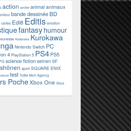
action
animaux
animal
s
amitie
BD
bande dessinée
amboo
Editis
Edi8
emotion
cartes
fantasy
stique
humour
Kurokawa
jeunesse
Kodansha
nga
PC
Nintendo Switch
PS4
ion 4
PS5
PlayStation 5
science fiction
seinen
SF
PG
shônen
SQUARE ENIX
sport
test
Tuttle-Mori Agency
naturel
rs Poche
Xbox One
Xbox