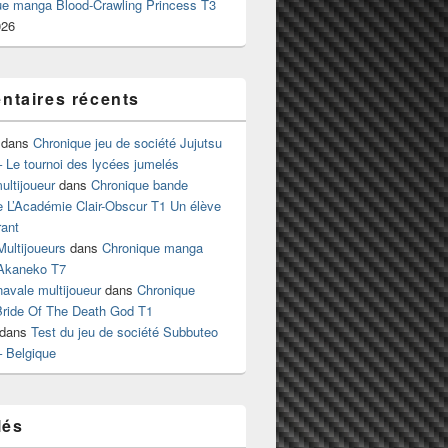
ue manga Blood-Crawling Princess T3
026
taires récents
dans
Chronique jeu de société Jujutsu
 Le tournoi des lycées jumelés
ltijoueur
dans
Chronique bande
e L’Académie Clair-Obscur T1 Un élève
ant
Multijoueurs
dans
Chronique manga
Akaneko T7
 navale multijoueur
dans
Chronique
ride Of The Death God T1
dans
Test du jeu de société Subbuteo
– Belgique
lés