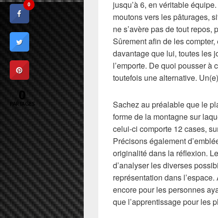
jusqu’à 6, en véritable équipe
0
moutons vers les pâturages, si
ne s’avère pas de tout repos, 
Sûrement afin de les compter, 
davantage que lui, toutes les 
l’emporte. De quoi pousser à cré
toutefois une alternative. Un(e
0
Sachez au préalable que le p
PARTAGES
forme de la montagne sur laque
celui-ci comporte 12 cases, su
Précisons également d’emblée 
originalité dans la réflexion. L
d’analyser les diverses possibi
représentation dans l’espace. 
encore pour les personnes ayan
que l’apprentissage pour les p