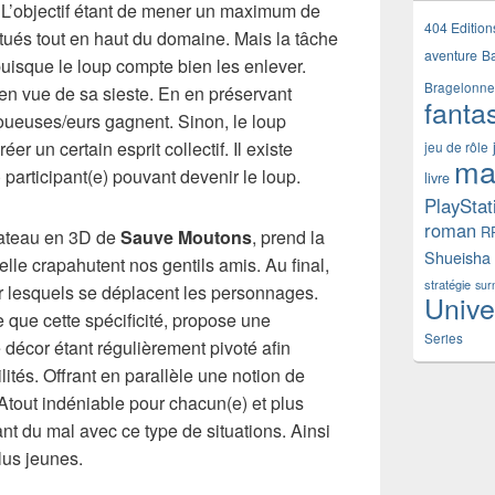
. L’objectif étant de mener un maximum de
404 Edition
tués tout en haut du domaine. Mais la tâche
aventure
B
puisque le loup compte bien les enlever.
Bragelonne
en vue de sa sieste. En en préservant
fanta
joueuses/eurs gagnent. Sinon, le loup
er un certain esprit collectif. Il existe
jeu de rôle
ma
) participant(e) pouvant devenir le loup.
livre
PlayStat
roman
R
lateau en 3D de
Sauve Moutons
, prend la
Shueisha
lle crapahutent nos gentils amis. Au final,
stratégie
sur
r lesquels se déplacent les personnages.
Unive
que cette spécificité, propose une
Series
e décor étant régulièrement pivoté afin
lités. Offrant en parallèle une notion de
Atout indéniable pour chacun(e) et plus
t du mal avec ce type de situations. Ainsi
lus jeunes.