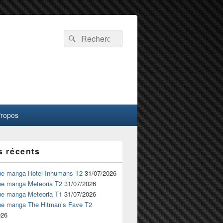
Recherche :
Rechercher
Propos
s récents
ue manga Hotel Inhumans T2
31/07/2026
ue manga Meteoria T2
31/07/2026
ue manga Meteoria T1
31/07/2026
ue manga The Hitman’s Fave T2
026