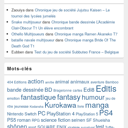
Zaouiya
dans
Chronique jeu de société Jujutsu Kaisen – Le
tournoi des lycées jumelés
Snake multijoueur
dans
Chronique bande dessinée L’Académie
Clair-Obscur T1 Un élève encombrant
Othello Multijoueurs
dans
Chronique manga Ramen Akaneko T7
bataille navale multijoueur
dans
Chronique manga Bride Of The
Death God T1
Eubben
dans
Test du jeu de société Subbuteo France – Belgique
Mots-clés
action
animaux
animal
404 Editions
aventure
Bamboo
amitie
Editis
BD
Edi8
bande dessinée
Bragelonne
cartes
fantasy
fantastique
humour
emotion
jeu de
manga
Kurokawa
rôle
jeunesse
livre
Kodansha
PS4
PC
PlayStation 4
Nintendo Switch
PlayStation 5
PS5
roman
science fiction
seinen
SF
Shueisha
RPG
shônen
test
SQUARE ENIX
sport
Tuttle-
stratégie
surnaturel