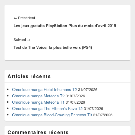
Navigation
de
Article
←
Précédent
l’article
Les jeux gratuits PlayStation Plus du mois d’avril 2019
précédent :
Article
Suivant
→
Test de The Voice, la plus belle voix (PS4)
suivant :
Zone
Articles récents
principale
de
widget
Chronique manga Hotel Inhumans T2
31/07/2026
pour
Chronique manga Meteoria T2
31/07/2026
la
Chronique manga Meteoria T1
31/07/2026
barre
Chronique manga The Hitman’s Fave T2
31/07/2026
latérale
Chronique manga Blood-Crawling Princess T3
31/07/2026
Commentaires récents