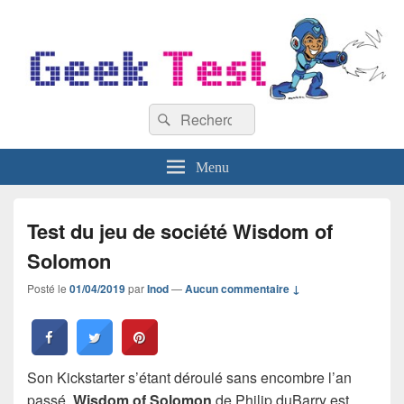
GeekTest
Recherche :
Blog jeux-vidéo et high-tech
Rechercher
Menu
Test du jeu de société Wisdom of
Solomon
Posté le
01/04/2019
par
Inod
—
Aucun commentaire ↓
Son Kickstarter s’étant déroulé sans encombre l’an
passé,
Wisdom of Solomon
de Philip duBarry est