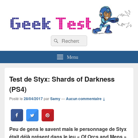
GeekTest
Recherche :
Blog jeux-vidéo et high-tech
Rechercher
Menu
Test de Styx: Shards of Darkness
(PS4)
Posté le
28/04/2017
par
Samy
—
Aucun commentaire ↓
Peu de gens le savent mais le personnage de Styx
était déjà présent dans le jeu « Of Orcs and Mens »