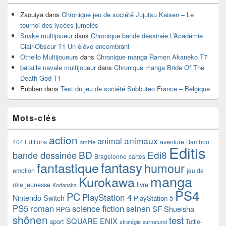
Zaouiya
dans
Chronique jeu de société Jujutsu Kaisen – Le
tournoi des lycées jumelés
Snake multijoueur
dans
Chronique bande dessinée L’Académie
Clair-Obscur T1 Un élève encombrant
Othello Multijoueurs
dans
Chronique manga Ramen Akaneko T7
bataille navale multijoueur
dans
Chronique manga Bride Of The
Death God T1
Eubben
dans
Test du jeu de société Subbuteo France – Belgique
Mots-clés
action
animaux
animal
404 Editions
aventure
Bamboo
amitie
Editis
BD
Edi8
bande dessinée
Bragelonne
cartes
fantasy
fantastique
humour
emotion
jeu de
manga
Kurokawa
rôle
jeunesse
livre
Kodansha
PS4
PC
PlayStation 4
Nintendo Switch
PlayStation 5
PS5
roman
science fiction
seinen
SF
Shueisha
RPG
shônen
test
SQUARE ENIX
sport
Tuttle-
stratégie
surnaturel