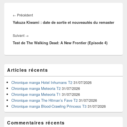
Navigation
de
Article
←
Précédent
l’article
Yakuza Kiwami : date de sortie et nouveautés du remaster
précédent :
Article
Suivant
→
Test de The Walking Dead: A New Frontier (Episode 4)
suivant :
Zone
Articles récents
principale
de
widget
Chronique manga Hotel Inhumans T2
31/07/2026
pour
Chronique manga Meteoria T2
31/07/2026
la
Chronique manga Meteoria T1
31/07/2026
barre
Chronique manga The Hitman’s Fave T2
31/07/2026
latérale
Chronique manga Blood-Crawling Princess T3
31/07/2026
Commentaires récents