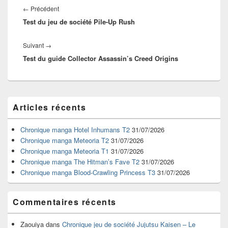
de
Article
←
Précédent
l’article
Test du jeu de société Pile-Up Rush
précédent :
Article
Suivant
→
Test du guide Collector Assassin’s Creed Origins
suivant :
Zone
Articles récents
principale
de
widget
Chronique manga Hotel Inhumans T2
31/07/2026
pour
Chronique manga Meteoria T2
31/07/2026
la
Chronique manga Meteoria T1
31/07/2026
barre
Chronique manga The Hitman’s Fave T2
31/07/2026
latérale
Chronique manga Blood-Crawling Princess T3
31/07/2026
Commentaires récents
Zaouiya
dans
Chronique jeu de société Jujutsu Kaisen – Le