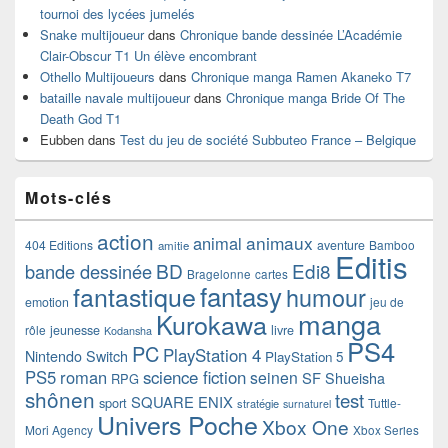
tournoi des lycées jumelés
Snake multijoueur
dans
Chronique bande dessinée L’Académie
Clair-Obscur T1 Un élève encombrant
Othello Multijoueurs
dans
Chronique manga Ramen Akaneko T7
bataille navale multijoueur
dans
Chronique manga Bride Of The
Death God T1
Eubben
dans
Test du jeu de société Subbuteo France – Belgique
Mots-clés
action
animaux
animal
404 Editions
aventure
Bamboo
amitie
Editis
BD
Edi8
bande dessinée
Bragelonne
cartes
fantasy
fantastique
humour
emotion
jeu de
manga
Kurokawa
rôle
jeunesse
livre
Kodansha
PS4
PC
PlayStation 4
Nintendo Switch
PlayStation 5
PS5
roman
science fiction
seinen
SF
Shueisha
RPG
shônen
test
SQUARE ENIX
sport
Tuttle-
stratégie
surnaturel
Univers Poche
Xbox One
Mori Agency
Xbox Series