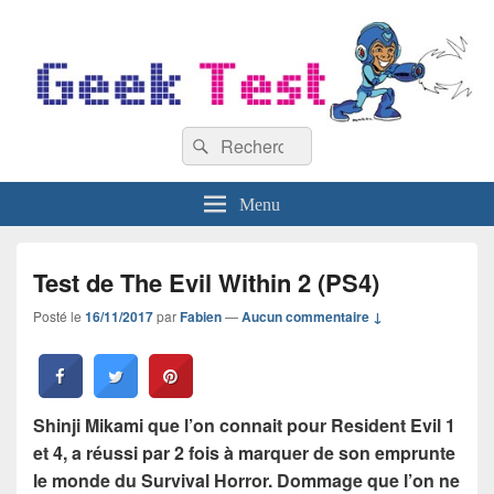
GeekTest
Recherche :
Blog jeux-vidéo et high-tech
Rechercher
Menu
Test de The Evil Within 2 (PS4)
Posté le
16/11/2017
par
Fabien
—
Aucun commentaire ↓
Shinji Mikami que l’on connait pour Resident Evil 1
et 4, a réussi par 2 fois à marquer de son emprunte
le monde du Survival Horror. Dommage que l’on ne