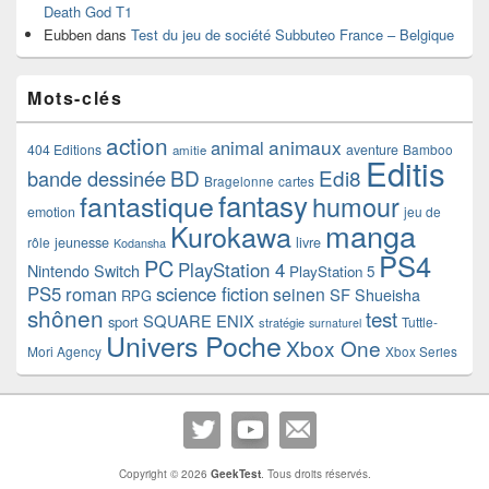
Death God T1
Eubben
dans
Test du jeu de société Subbuteo France – Belgique
Mots-clés
action
animaux
animal
404 Editions
aventure
Bamboo
amitie
Editis
BD
Edi8
bande dessinée
Bragelonne
cartes
fantasy
fantastique
humour
emotion
jeu de
manga
Kurokawa
rôle
jeunesse
livre
Kodansha
PS4
PC
PlayStation 4
Nintendo Switch
PlayStation 5
PS5
roman
science fiction
seinen
SF
Shueisha
RPG
shônen
test
SQUARE ENIX
sport
Tuttle-
stratégie
surnaturel
Univers Poche
Xbox One
Mori Agency
Xbox Series
Copyright © 2026
GeekTest
. Tous droits réservés.