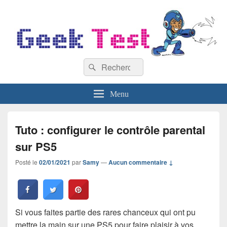
GeekTest
Recherche :
Blog jeux-vidéo et high-tech
Rechercher
Menu
Tuto : configurer le contrôle parental
sur PS5
Posté le
02/01/2021
par
Samy
—
Aucun commentaire ↓
Si vous faites partie des rares chanceux qui ont pu
mettre la main sur une PS5 pour faire plaisir à vos