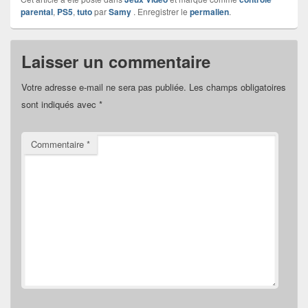
parental
,
PS5
,
tuto
par
Samy
. Enregistrer le
permalien
.
Laisser un commentaire
Votre adresse e-mail ne sera pas publiée.
Les champs obligatoires
sont indiqués avec
*
Commentaire
*