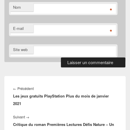
Nom
*
E-mail
*
Site web
Navigation
de
Article
←
Précédent
l’article
Les jeux gratuits PlayStation Plus du mois de janvier
précédent :
2021
Article
Suivant
→
Critique du roman Premières Lectures Défis Nature – Un
suivant :