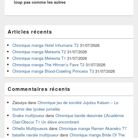
loup pas comme les autres
Zone
Articles récents
principale
de
widget
Chronique manga Hotel Inhumans T2
31/07/2026
pour
Chronique manga Meteoria T2
31/07/2026
la
Chronique manga Meteoria T1
31/07/2026
barre
Chronique manga The Hitman’s Fave T2
31/07/2026
latérale
Chronique manga Blood-Crawling Princess T3
31/07/2026
Commentaires récents
Zaouiya
dans
Chronique jeu de société Jujutsu Kaisen – Le
tournoi des lycées jumelés
Snake multijoueur
dans
Chronique bande dessinée L’Académie
Clair-Obscur T1 Un élève encombrant
Othello Multijoueurs
dans
Chronique manga Ramen Akaneko T7
bataille navale multijoueur
dans
Chronique manga Bride Of The