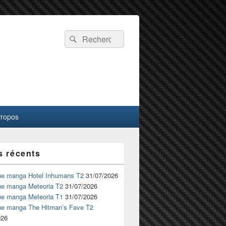
Recherche :
Rechercher
Propos
s récents
ue manga Hotel Inhumans T2
31/07/2026
ue manga Meteoria T2
31/07/2026
ue manga Meteoria T1
31/07/2026
ue manga The Hitman’s Fave T2
026