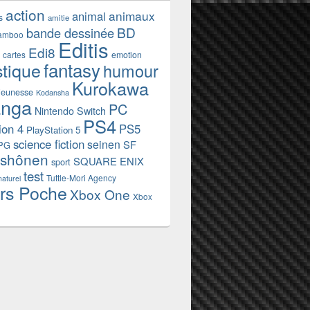
action
animaux
animal
s
amitie
BD
bande dessinée
amboo
Editis
Edi8
emotion
cartes
fantasy
stique
humour
Kurokawa
jeunesse
Kodansha
nga
PC
Nintendo Switch
PS4
ion 4
PS5
PlayStation 5
science fiction
seinen
SF
PG
shônen
SQUARE ENIX
sport
test
Tuttle-Mori Agency
naturel
rs Poche
Xbox One
Xbox