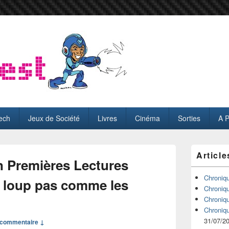
ech
Jeux de Société
Livres
Cinéma
Sorties
A 
Zone
Article
principale
n Premières Lectures
de
widget
Chroniq
n loup pas comme les
pour
Chroniq
la
Chroniq
barre
Chroniq
latérale
31/07/2
commentaire ↓