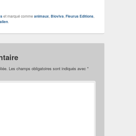
ts
et marqué comme
animaux
,
Bioviva
,
Fleurus Editions
,
alien
.
taire
liée.
Les champs obligatoires sont indiqués avec
*