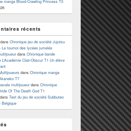
ue manga Blood-Crawling Princess T3
026
taires récents
dans
Chronique jeu de société Jujutsu
 Le tournoi des lycées jumelés
ltijoueur
dans
Chronique bande
e L’Académie Clair-Obscur T1 Un élève
ant
Multijoueurs
dans
Chronique manga
Akaneko T7
 navale multijoueur
dans
Chronique
ride Of The Death God T1
dans
Test du jeu de société Subbuteo
– Belgique
lés