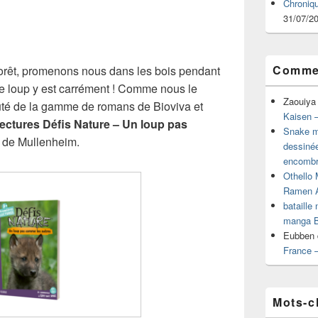
Chroniq
31/07/2
Commen
forêt, promenons nous dans les bois pendant
e loup y est carrément ! Comme nous le
Zaouiya
té de la gamme de romans de Bioviva et
Kaisen –
ectures Défis Nature – Un loup pas
Snake mu
e de Mullenheim.
dessiné
encombr
Othello 
Ramen 
bataille
manga B
Eubben
France 
Mots-c