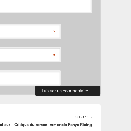
*
*
Article
Suivant
→
al sur
Critique du roman Immortals Fenyx Rising
suivant :