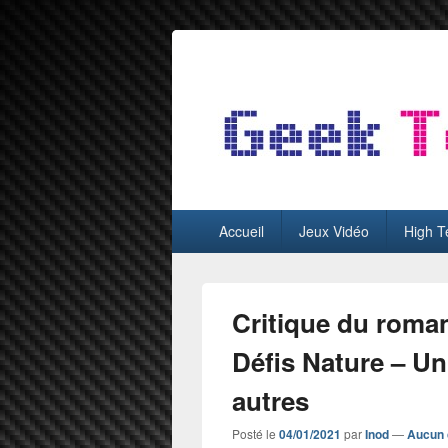
GeekTest
Blog jeux-vidéo et high-tech
Menu
Accueil
Jeux Vidéo
High T
principal
Critique du roma
Défis Nature – U
autres
Posté le
04/01/2021
par
Inod
—
Aucun 