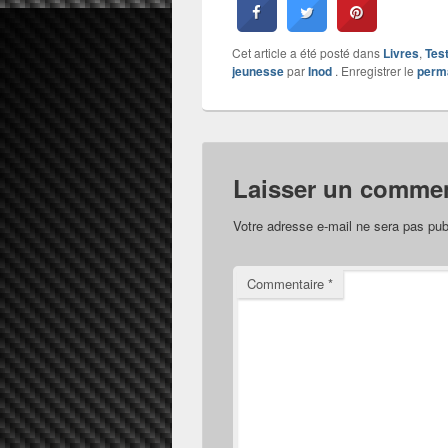
Cet article a été posté dans
Livres
,
Tes
jeunesse
par
Inod
. Enregistrer le
perm
Laisser un commen
Votre adresse e-mail ne sera pas pub
Commentaire
*