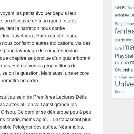
404 Edition
 voyant les petits évoluer depuis leur
aventure
B
re, on découvre déjà un grand intérêt
Bragelonne
, tant la narration nous confie
fanta
r les louveteaux. Par exemple, leurs
jeu de rôle
 nous confiant d’autres indications, via des
ma
livre
Et pour davantage de compréhension
PlayStat
que chapitre se ponctue d’un quiz arborant
roman
R
rmes. Entre diverses propositions de
Shueisha
, selon la question. Mais aussi une encore
stratégie
sur
 remettre en ordre.
Unive
Series
ursuit au sein de Premières Lectures Défis
autres et l’on voit ainsi grandir les
r, Grisou. Ce dernier se démarque peu à peu
ins rapide, moins agile… Le tracassant plus
semble l’éloigner des autres. Néanmoins,