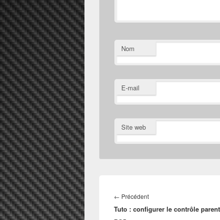
Nom
E-mail
Site web
Navigation
de
Article
←
Précédent
l’article
Tuto : configurer le contrôle parent
précédent :