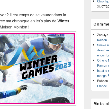
Chroniq
31/07/2
ver ? Il est temps de se vautrer dans la
avec ma chronique en let’s play de
Winter
Commen
Melson Moinfort !
Zaouiya
Kaisen –
Snake mu
dessiné
encombr
Othello 
Ramen 
bataille
manga B
Eubben
France 
Mots-c