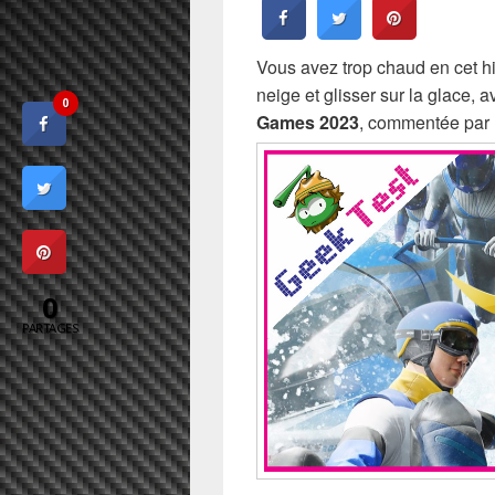
Vous avez trop chaud en cet hi
neige et glisser sur la glace, 
0
Games 2023
, commentée par 
0
PARTAGES