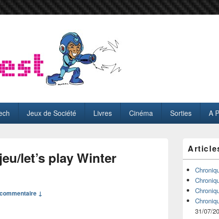
ech
Jeux de Société
Livres
Cinéma
Sorties
A 
Zone
Article
principale
jeu/let’s play Winter
de
widget
Chroniq
pour
Chroniq
la
Chroniq
commentaire ↓
barre
Chroniq
latérale
31/07/2