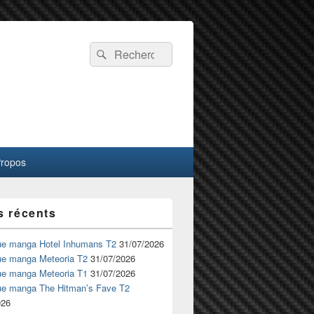
Recherche :
Rechercher
Propos
s récents
ue manga Hotel Inhumans T2
31/07/2026
ue manga Meteoria T2
31/07/2026
ue manga Meteoria T1
31/07/2026
ue manga The Hitman’s Fave T2
026