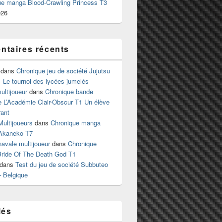
ue manga Blood-Crawling Princess T3
026
taires récents
dans
Chronique jeu de société Jujutsu
 Le tournoi des lycées jumelés
ltijoueur
dans
Chronique bande
e L’Académie Clair-Obscur T1 Un élève
ant
Multijoueurs
dans
Chronique manga
Akaneko T7
 navale multijoueur
dans
Chronique
ride Of The Death God T1
dans
Test du jeu de société Subbuteo
– Belgique
lés