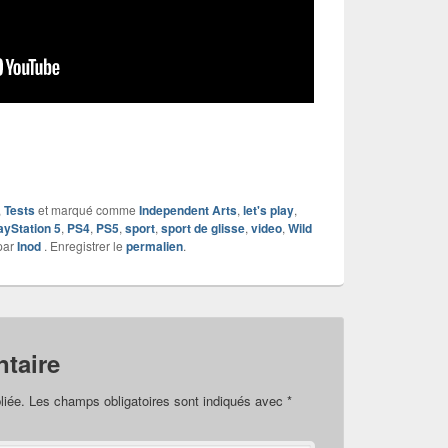
,
Tests
et marqué comme
Independent Arts
,
let's play
,
ayStation 5
,
PS4
,
PS5
,
sport
,
sport de glisse
,
video
,
Wild
par
Inod
. Enregistrer le
permalien
.
taire
liée.
Les champs obligatoires sont indiqués avec
*