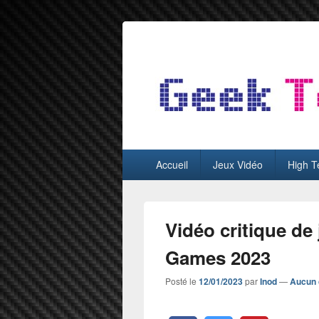
GeekTest
Blog jeux-vidéo et high-tech
Menu
Accueil
Jeux Vidéo
High T
principal
Vidéo critique de 
Games 2023
Posté le
12/01/2023
par
Inod
—
Aucun 