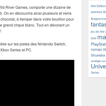
404 Edition
Wild River Games, comporte une dizaine de
aventure
B
it). On en découvrira ainsi plusieurs et verra
 chocolat, à tremper dans votre bouillon pour
Bragelonne
fanta
e grand cirque blanc. Tout en dévorant un
!
jeu de rôle
ma
livre
PlayStat
ible sur les pistes des Nintendo Switch,
roman
 Xbox Series et PC.
R
Shueisha
stratégie
sur
Unive
Series