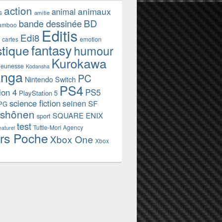
action
animaux
animal
s
amitie
BD
bande dessinée
amboo
Editis
Edi8
emotion
cartes
fantasy
stique
humour
Kurokawa
jeunesse
Kodansha
nga
PC
Nintendo Switch
PS4
ion 4
PS5
PlayStation 5
science fiction
seinen
SF
PG
shônen
SQUARE ENIX
sport
test
Tuttle-Mori Agency
naturel
rs Poche
Xbox One
Xbox