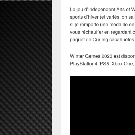
Le jeu d’Independent Arts et 
sports d’hiver (et variés, on sa
si je remporte une médaille en
vous réchauffer en regardant c
paquet de Curling cacahuètes 
Winter Games 2023
est dispon
PlayStation4, PS5, Xbox One,