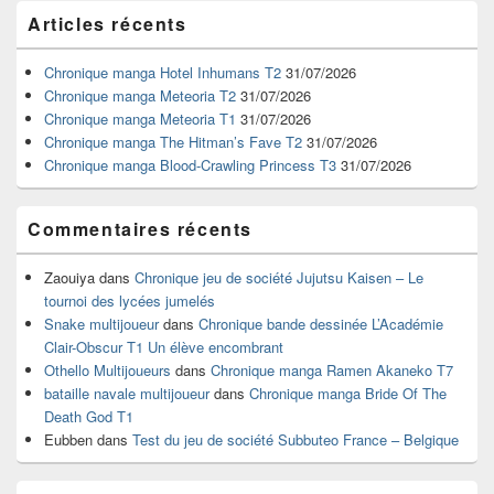
Zone
Articles récents
principale
de
widget
Chronique manga Hotel Inhumans T2
31/07/2026
pour
Chronique manga Meteoria T2
31/07/2026
la
Chronique manga Meteoria T1
31/07/2026
barre
Chronique manga The Hitman’s Fave T2
31/07/2026
latérale
Chronique manga Blood-Crawling Princess T3
31/07/2026
Commentaires récents
Zaouiya
dans
Chronique jeu de société Jujutsu Kaisen – Le
tournoi des lycées jumelés
Snake multijoueur
dans
Chronique bande dessinée L’Académie
Clair-Obscur T1 Un élève encombrant
Othello Multijoueurs
dans
Chronique manga Ramen Akaneko T7
bataille navale multijoueur
dans
Chronique manga Bride Of The
Death God T1
Eubben
dans
Test du jeu de société Subbuteo France – Belgique