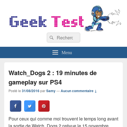
GeekTest
Recherche :
Blog jeux-vidéo et high-tech
Rechercher
Menu
Watch_Dogs 2 : 19 minutes de
gameplay sur PS4
Posté le
31/08/2016
par
Samy
—
Aucun commentaire ↓
Pour ceux qui comme moi trouvent le temps long avant
la sortie de Watch_Dogs 2 prévue le 15 novembre,