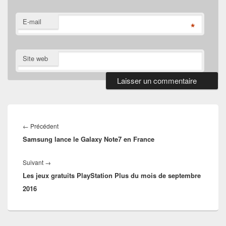
E-mail
*
Site web
Navigation
de
Article
←
Précédent
l’article
Samsung lance le Galaxy Note7 en France
précédent :
Article
Suivant
→
Les jeux gratuits PlayStation Plus du mois de septembre
suivant :
2016