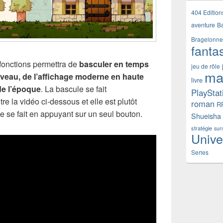
404 Edition
aventure
B
Bragelonne
fanta
 fonctions permettra de
basculer en temps
jeu de rôle
ma
niveau, de l’affichage moderne en haute
livre
 de l’époque
. La bascule se fait
PlayStat
 la vidéo ci-dessous et elle est plutôt
roman
R
e se fait en appuyant sur un seul bouton.
Shueisha
stratégie
sur
Unive
Series