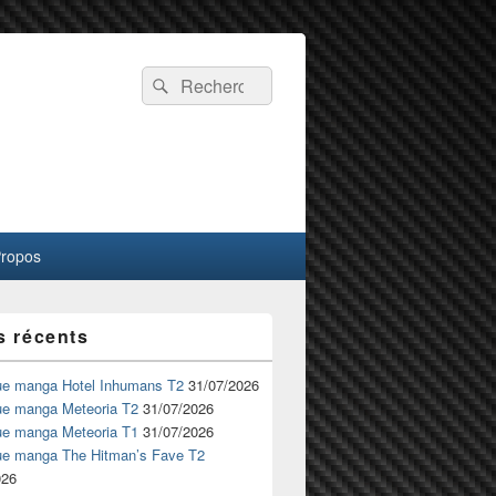
Recherche :
Rechercher
Propos
s récents
ue manga Hotel Inhumans T2
31/07/2026
ue manga Meteoria T2
31/07/2026
ue manga Meteoria T1
31/07/2026
ue manga The Hitman’s Fave T2
026