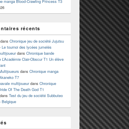
ue manga Blood-Crawling Princess T3
026
taires récents
dans
Chronique jeu de société Jujutsu
 Le tournoi des lycées jumelés
ltijoueur
dans
Chronique bande
e L’Académie Clair-Obscur T1 Un élève
ant
Multijoueurs
dans
Chronique manga
Akaneko T7
 navale multijoueur
dans
Chronique
ride Of The Death God T1
dans
Test du jeu de société Subbuteo
– Belgique
lés