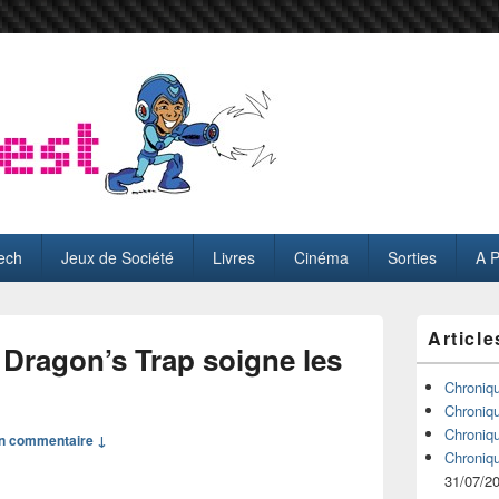
ech
Jeux de Société
Livres
Cinéma
Sorties
A 
Zone
Article
principale
Dragon’s Trap soigne les
de
widget
Chroniq
o
pour
Chroniq
la
Chroniq
n commentaire ↓
barre
Chroniq
latérale
31/07/2