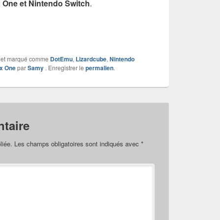
x One et Nintendo Switch
.
et marqué comme
DotEmu
,
Lizardcube
,
Nintendo
x One
par
Samy
. Enregistrer le
permalien
.
taire
liée.
Les champs obligatoires sont indiqués avec
*