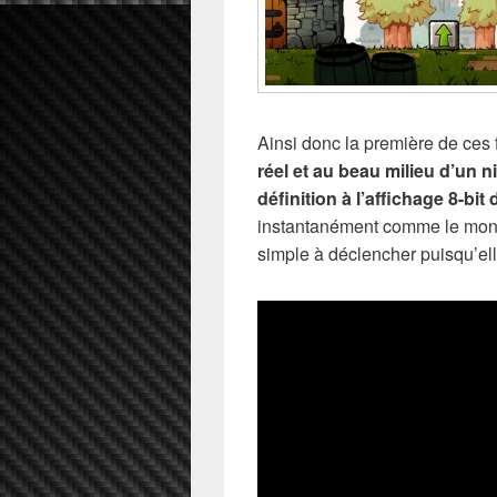
Ainsi donc la première de ces
réel et au beau milieu d’un 
définition à l’affichage 8-bit
instantanément comme le montre
simple à déclencher puisqu’ell