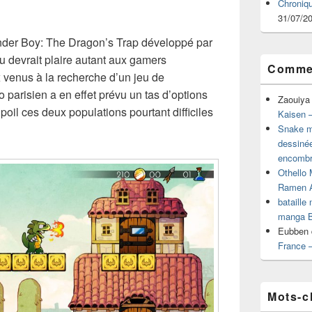
Chroniq
31/07/2
nder Boy: The Dragon’s Trap développé par
u devrait plaire autant aux gamers
Commen
venus à la recherche d’un jeu de
 parisien a en effet prévu un tas d’options
Zaouiya
oil ces deux populations pourtant difficiles
Kaisen –
Snake mu
dessiné
encombr
Othello 
Ramen 
bataille
manga B
Eubben
France 
Mots-c