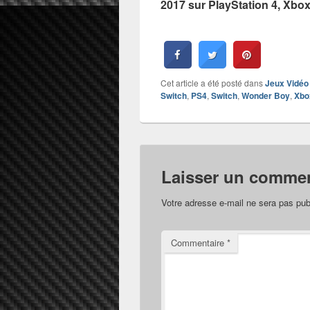
2017 sur PlayStation 4, Xbo
Cet article a été posté dans
Jeux Vidéo
Switch
,
PS4
,
Switch
,
Wonder Boy
,
Xbo
Laisser un commen
Votre adresse e-mail ne sera pas pub
Commentaire
*