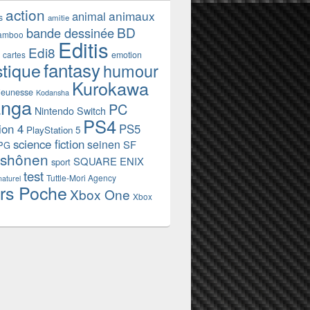
action
animaux
animal
s
amitie
BD
bande dessinée
amboo
Editis
Edi8
emotion
cartes
fantasy
stique
humour
Kurokawa
jeunesse
Kodansha
nga
PC
Nintendo Switch
PS4
ion 4
PS5
PlayStation 5
science fiction
seinen
SF
PG
shônen
SQUARE ENIX
sport
test
Tuttle-Mori Agency
naturel
rs Poche
Xbox One
Xbox