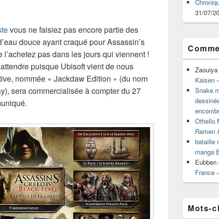
Chroniq
31/07/2
ste
vous ne faisiez pas encore partie des
 d’eau douce ayant craqué pour Assassin’s
Commen
 l’achetez pas dans les jours qui viennent !
d’attendre puisque Ubisoft vient de nous
Zaouiya
nitive, nommée « Jackdaw Edition » (du nom
Kaisen –
y), sera commercialisée à compter du 27
Snake mu
dessiné
muniqué.
encombr
Othello 
Ramen 
bataille
manga B
Eubben
France 
Mots-c