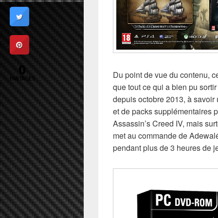
0
Du point de vue du contenu, ce
PARTAGES
que tout ce qui a bien pu sort
depuis octobre 2013, à savoir
et de packs supplémentaires p
Assassin’s Creed IV, mais surt
met au commande de Adewalé, 
pendant plus de 3 heures de je