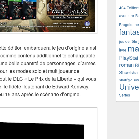
404 Edition
aventure
B
Bragelonne
fanta
jeu de rôle
ma
tte édition embarquera le jeu d’origine ainsi
livre
ir comme contenu additionnel téléchargeable
PlayStat
 une belle quantité de personnages, d’armes
roman
R
our les modes solo et multijoueur de
Shueisha
out le DLC « Le Prix de la Liberté » qui vous
stratégie
sur
Unive
le fidèle lieutenant de Edward Kenway,
u 15 ans après le scénario d’origine.
Series