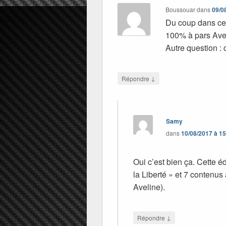
Boussouar
dans
09/0
Du coup dans cett
100% à pars Ave
Autre question : 
↓
Répondre
Samy
dans
10/08/2017 à 1
Oui c’est bien ça. Cette éd
la Liberté » et 7 contenus
Aveline).
↓
Répondre