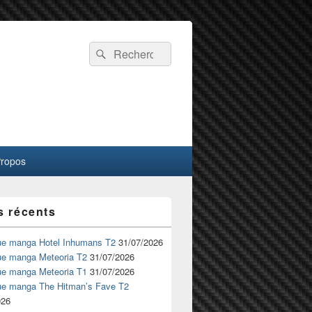
Recherche :
Rechercher
Propos
s récents
ue manga Hotel Inhumans T2
31/07/2026
ue manga Meteoria T2
31/07/2026
ue manga Meteoria T1
31/07/2026
ue manga The Hitman’s Fave T2
026