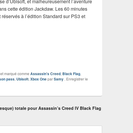
nse d’Ubisoft, et malheureusement l’aventure
ans cette édition Jackdaw. Les 60 minutes
 réservés à l’édition Standard sur PS3 et
et marqué comme
Assassin's Creed
,
Black Flag
,
son pass
,
Ubisoft
,
Xbox One
par
Samy
. Enregistrer le
esque) totale pour Assassin’s Creed IV Black Flag