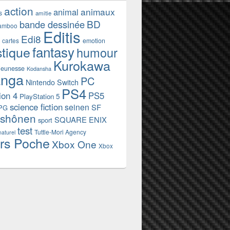
action
animaux
animal
s
amitie
BD
bande dessinée
amboo
Editis
Edi8
emotion
cartes
fantasy
stique
humour
Kurokawa
jeunesse
Kodansha
nga
PC
Nintendo Switch
PS4
ion 4
PS5
PlayStation 5
science fiction
seinen
SF
PG
shônen
SQUARE ENIX
sport
test
Tuttle-Mori Agency
naturel
rs Poche
Xbox One
Xbox