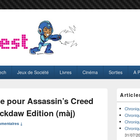
ech
Jeux de Société
Livres
Cinéma
Sorties
A 
Zone
Article
principale
le pour Assassin’s Creed
de
widget
Chroniq
ackdaw Edition (màj)
pour
Chroniq
la
Chroniq
mmentaires ↓
barre
Chroniq
latérale
31/07/2