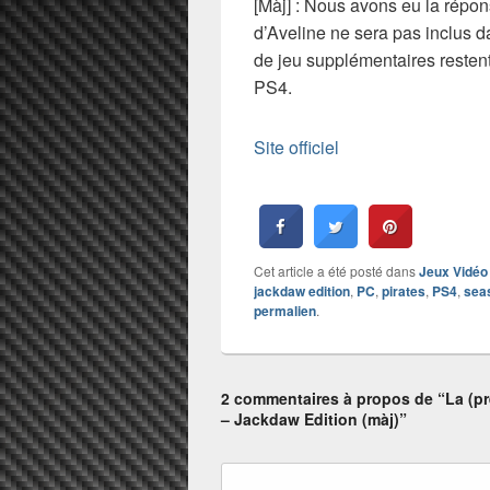
[Màj] : Nous avons eu la répo
d’Aveline ne sera pas inclus d
de jeu supplémentaires restent
PS4.
Site officiel
Cet article a été posté dans
Jeux Vidéo
jackdaw edition
,
PC
,
pirates
,
PS4
,
sea
permalien
.
2 commentaires à propos de “La (pr
– Jackdaw Edition (màj)”