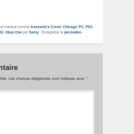
et marqué comme
Assassin's Creed
,
Chicago
,
PC
,
PS3
,
60
,
Xbox One
par
Samy
. Enregistrer le
permalien
.
taire
liée.
Les champs obligatoires sont indiqués avec
*