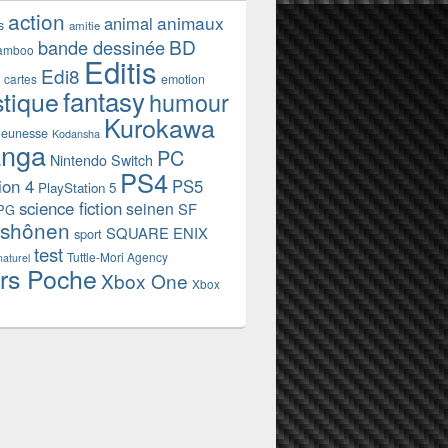
action
animaux
animal
s
amitie
BD
bande dessinée
amboo
Editis
Edi8
emotion
cartes
fantasy
stique
humour
Kurokawa
jeunesse
Kodansha
nga
PC
Nintendo Switch
PS4
ion 4
PS5
PlayStation 5
science fiction
seinen
SF
PG
shônen
SQUARE ENIX
sport
test
Tuttle-Mori Agency
naturel
rs Poche
Xbox One
Xbox