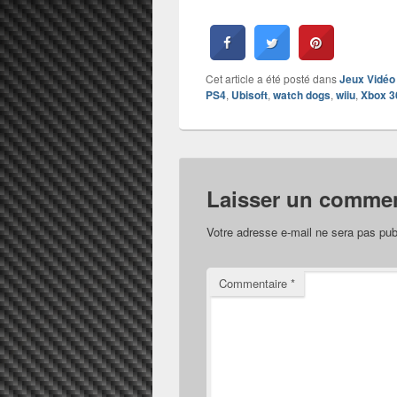
Cet article a été posté dans
Jeux Vidéo
PS4
,
Ubisoft
,
watch dogs
,
wiiu
,
Xbox 3
Laisser un commen
Votre adresse e-mail ne sera pas pub
Commentaire
*