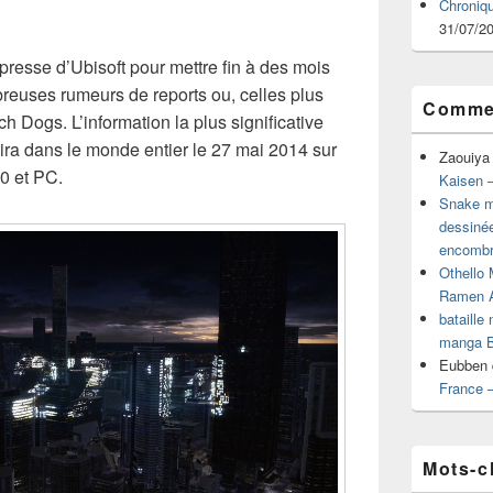
Chroniq
31/07/2
 presse d’Ubisoft pour mettre fin à des mois
reuses rumeurs de reports ou, celles plus
Commen
h Dogs. L’information la plus significative
ira dans le monde entier le 27 mai 2014 sur
Zaouiya
0 et PC.
Kaisen –
Snake mu
dessiné
encombr
Othello 
Ramen 
bataille
manga B
Eubben
France 
Mots-c