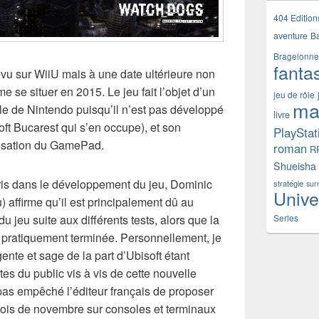
404 Edition
aventure
B
Bragelonne
fanta
u sur WiiU mais à une date ultérieure non
se situer en 2015. Le jeu fait l’objet d’un
jeu de rôle
ma
ole de Nintendo puisqu’il n’est pas développé
livre
oft Bucarest qui s’en occupe), et son
PlayStat
ilisation du GamePad.
roman
R
Shueisha
pris dans le développement du jeu, Dominic
stratégie
sur
Unive
) affirme qu’il est principalement dû au
u jeu suite aux différents tests, alors que la
Series
pratiquement terminée. Personnellement, je
igente et sage de la part d’Ubisoft étant
tes du public vis à vis de cette nouvelle
a pas empêché l’éditeur français de proposer
 mois de novembre sur consoles et terminaux