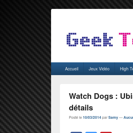
GeekTest
Blog jeux-vidéo et high-tech
Menu
Accueil
Jeux Vidéo
High T
principal
Watch Dogs : Ubis
détails
Posté le
10/03/2014
par
Samy
—
Aucu