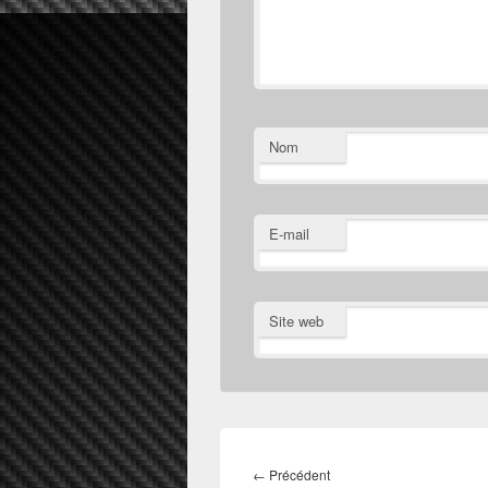
Nom
E-mail
Site web
Navigation
de
Article
←
Précédent