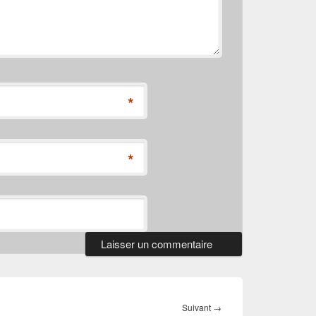
*
*
Article
Suivant
→