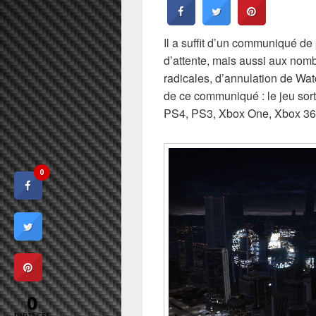
Il a suffit d’un communiqué de
d’attente, mais aussi aux nomb
radicales, d’annulation de Watc
de ce communiqué : le jeu sort
PS4, PS3, Xbox One, Xbox 36
0
0
PARTAGES