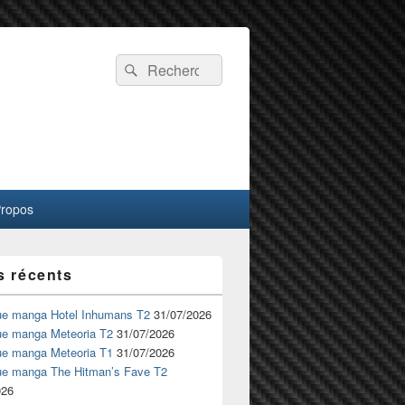
Recherche :
Rechercher
Propos
s récents
ue manga Hotel Inhumans T2
31/07/2026
ue manga Meteoria T2
31/07/2026
ue manga Meteoria T1
31/07/2026
ue manga The Hitman’s Fave T2
026