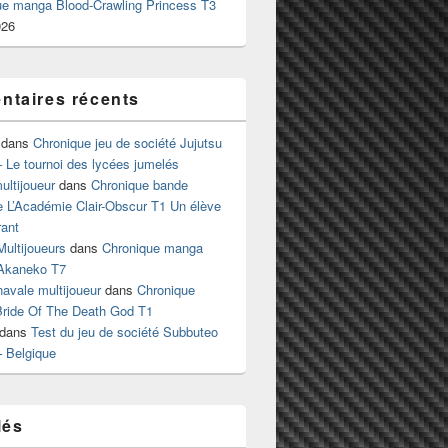
ue manga Blood-Crawling Princess T3
026
taires récents
dans
Chronique jeu de société Jujutsu
 Le tournoi des lycées jumelés
ltijoueur
dans
Chronique bande
e L’Académie Clair-Obscur T1 Un élève
ant
Multijoueurs
dans
Chronique manga
Akaneko T7
 navale multijoueur
dans
Chronique
ride Of The Death God T1
dans
Test du jeu de société Subbuteo
– Belgique
lés