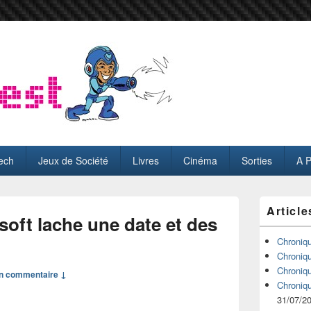
ech
Jeux de Société
Livres
Cinéma
Sorties
A 
Zone
Article
principale
oft lache une date et des
de
widget
Chroniq
pour
Chroniq
la
Chroniq
n commentaire ↓
barre
Chroniq
latérale
31/07/2