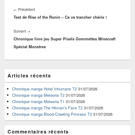
Navigation
de
Article
←
Précédent
l’article
Test de Rise of the Ronin – Ca va trancher chérie !
précédent :
Article
Suivant
→
Chronique livre jeu Super Pixels Gommettes Minecraft
suivant :
Spécial Monstres
Zone
Articles récents
principale
de
widget
Chronique manga Hotel Inhumans T2
31/07/2026
pour
Chronique manga Meteoria T2
31/07/2026
la
Chronique manga Meteoria T1
31/07/2026
barre
Chronique manga The Hitman’s Fave T2
31/07/2026
latérale
Chronique manga Blood-Crawling Princess T3
31/07/2026
Commentaires récents