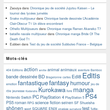
Zaouiya
dans
Chronique jeu de société Jujutsu Kaisen – Le
tournoi des lycées jumelés
Snake multijoueur
dans
Chronique bande dessinée L’Académie
Clair-Obscur T1 Un élève encombrant
Othello Multijoueurs
dans
Chronique manga Ramen Akaneko T7
bataille navale multijoueur
dans
Chronique manga Bride Of The
Death God T1
Eubben
dans
Test du jeu de société Subbuteo France – Belgique
Mots-clés
action
animaux
animal
404 Editions
aventure
Bamboo
amitie
Editis
BD
Edi8
bande dessinée
Bragelonne
cartes
fantasy
fantastique
humour
emotion
jeu de
manga
Kurokawa
rôle
jeunesse
livre
Kodansha
PS4
PC
PlayStation 4
Nintendo Switch
PlayStation 5
PS5
roman
science fiction
seinen
SF
Shueisha
RPG
shônen
test
SQUARE ENIX
sport
Tuttle-
stratégie
surnaturel