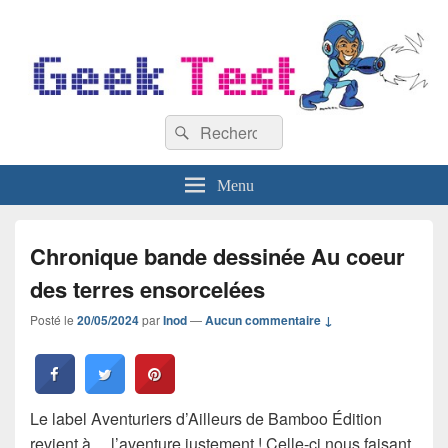
GeekTest
Recherche :
Blog jeux-vidéo et high-tech
Rechercher
Menu
Chronique bande dessinée Au coeur
des terres ensorcelées
Posté le
20/05/2024
par
Inod
—
Aucun commentaire ↓
Le label Aventuriers d’Ailleurs de Bamboo Édition
revient à… l’aventure justement ! Celle-ci nous faisant