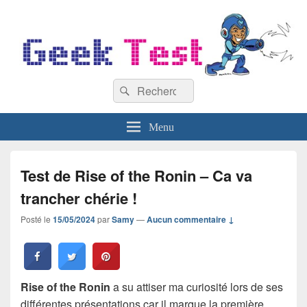
GeekTest
Recherche :
Blog jeux-vidéo et high-tech
Rechercher
Menu
Test de Rise of the Ronin – Ca va
trancher chérie !
Posté le
15/05/2024
par
Samy
—
Aucun commentaire ↓
Rise of the Ronin
a su attiser ma curiosité lors de ses
différentes présentations car il marque la première