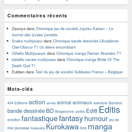
Commentaires récents
Zaouiya
dans
Chronique jeu de société Jujutsu Kaisen – Le
tournoi des lycées jumelés
Snake multijoueur
dans
Chronique bande dessinée L’Académie
Clair-Obscur T1 Un élève encombrant
Othello Multijoueurs
dans
Chronique manga Ramen Akaneko T7
bataille navale multijoueur
dans
Chronique manga Bride Of The
Death God T1
Eubben
dans
Test du jeu de société Subbuteo France – Belgique
Mots-clés
action
animaux
animal
404 Editions
aventure
Bamboo
amitie
Editis
BD
Edi8
bande dessinée
Bragelonne
cartes
fantasy
fantastique
humour
emotion
jeu de
manga
Kurokawa
rôle
jeunesse
livre
Kodansha