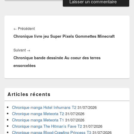
Navigation
de
Article
←
Précédent
l’article
Chronique livre jeu Super Pixels Gommettes Minecraft
précédent :
Article
Suivant
→
Chronique bande dessinée Au coeur des terres
suivant :
ensorcelées
Zone
Articles récents
principale
de
widget
Chronique manga Hotel Inhumans T2
31/07/2026
pour
Chronique manga Meteoria T2
31/07/2026
la
Chronique manga Meteoria T1
31/07/2026
barre
Chronique manga The Hitman’s Fave T2
31/07/2026
latérale
Chronique manga Blood-Crawling Princess T3
31/07/2026