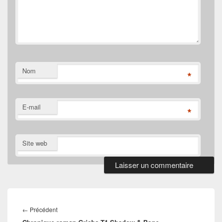
Nom
*
E-mail
*
Site web
Navigation
de
Article
←
Précédent
l’article
précédent :