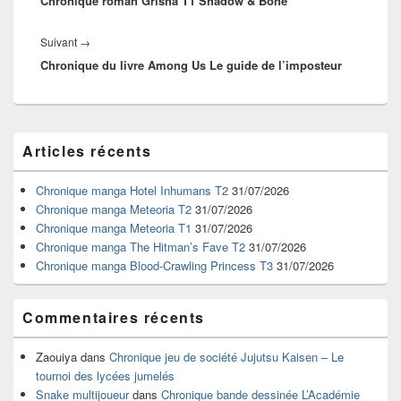
Chronique roman Grisha T1 Shadow & Bone
Article
Suivant
→
Chronique du livre Among Us Le guide de l’imposteur
suivant :
Zone
Articles récents
principale
de
widget
Chronique manga Hotel Inhumans T2
31/07/2026
pour
Chronique manga Meteoria T2
31/07/2026
la
Chronique manga Meteoria T1
31/07/2026
barre
Chronique manga The Hitman’s Fave T2
31/07/2026
latérale
Chronique manga Blood-Crawling Princess T3
31/07/2026
Commentaires récents
Zaouiya
dans
Chronique jeu de société Jujutsu Kaisen – Le
tournoi des lycées jumelés
Snake multijoueur
dans
Chronique bande dessinée L’Académie