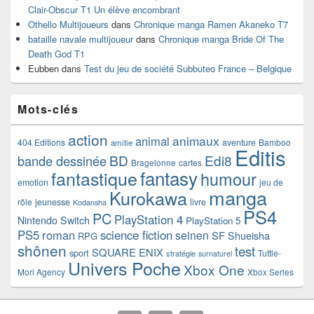
Clair-Obscur T1 Un élève encombrant
Othello Multijoueurs
dans
Chronique manga Ramen Akaneko T7
bataille navale multijoueur
dans
Chronique manga Bride Of The
Death God T1
Eubben
dans
Test du jeu de société Subbuteo France – Belgique
Mots-clés
action
animaux
animal
404 Editions
aventure
Bamboo
amitie
Editis
BD
Edi8
bande dessinée
Bragelonne
cartes
fantasy
fantastique
humour
emotion
jeu de
manga
Kurokawa
rôle
jeunesse
livre
Kodansha
PS4
PC
PlayStation 4
Nintendo Switch
PlayStation 5
PS5
roman
science fiction
seinen
SF
Shueisha
RPG
shônen
test
SQUARE ENIX
sport
Tuttle-
stratégie
surnaturel
Univers Poche
Xbox One
Mori Agency
Xbox Series