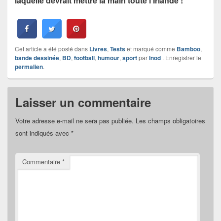
laquelle devrait mettre la main toute l’Irlande !
Cet article a été posté dans
Livres
,
Tests
et marqué comme
Bamboo
,
bande dessinée
,
BD
,
football
,
humour
,
sport
par
Inod
. Enregistrer le
permalien
.
Laisser un commentaire
Votre adresse e-mail ne sera pas publiée.
Les champs obligatoires
sont indiqués avec
*
Commentaire
*