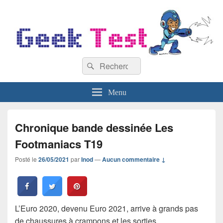
GeekTest
Recherche :
Blog jeux-vidéo et high-tech
Rechercher
Menu
Chronique bande dessinée Les
Footmaniacs T19
Posté le
26/05/2021
par
Inod
—
Aucun commentaire ↓
L’Euro 2020, devenu Euro 2021, arrive à grands pas
de chaussures à crampons et les sorties