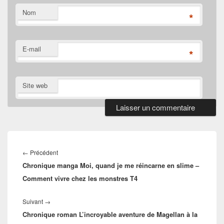
Nom
*
E-mail
*
Site web
Navigation
de
Article
←
Précédent
l’article
Chronique manga Moi, quand je me réincarne en slime –
précédent :
Comment vivre chez les monstres T4
Article
Suivant
→
Chronique roman L’incroyable aventure de Magellan à la
suivant :