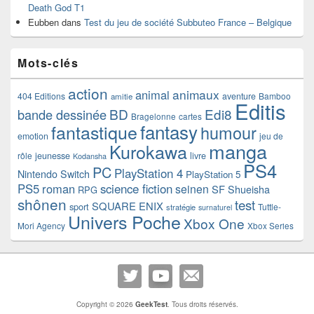
Death God T1
Eubben
dans
Test du jeu de société Subbuteo France – Belgique
Mots-clés
action
animaux
animal
404 Editions
aventure
Bamboo
amitie
Editis
BD
Edi8
bande dessinée
Bragelonne
cartes
fantasy
fantastique
humour
emotion
jeu de
manga
Kurokawa
rôle
jeunesse
livre
Kodansha
PS4
PC
PlayStation 4
Nintendo Switch
PlayStation 5
PS5
roman
science fiction
seinen
SF
Shueisha
RPG
shônen
test
SQUARE ENIX
sport
Tuttle-
stratégie
surnaturel
Univers Poche
Xbox One
Mori Agency
Xbox Series
Copyright © 2026
GeekTest
. Tous droits réservés.