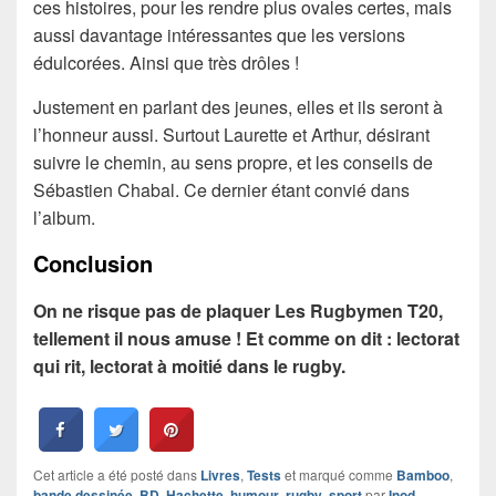
ces histoires, pour les rendre plus ovales certes, mais
aussi davantage intéressantes que les versions
édulcorées. Ainsi que très drôles !
Justement en parlant des jeunes, elles et ils seront à
l’honneur aussi. Surtout Laurette et Arthur, désirant
suivre le chemin, au sens propre, et les conseils de
Sébastien Chabal. Ce dernier étant convié dans
l’album.
Conclusion
On ne risque pas de plaquer Les Rugbymen T20,
tellement il nous amuse ! Et comme on dit : lectorat
qui rit, lectorat à moitié dans le rugby.
Cet article a été posté dans
Livres
,
Tests
et marqué comme
Bamboo
,
bande dessinée
,
BD
,
Hachette
,
humour
,
rugby
,
sport
par
Inod
.