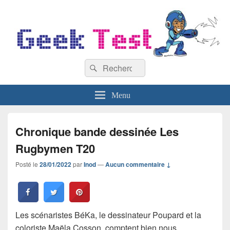
GeekTest
Recherche :
Blog jeux-vidéo et high-tech
Rechercher
Menu
Chronique bande dessinée Les
Rugbymen T20
Posté le
28/01/2022
par
Inod
—
Aucun commentaire ↓
Les scénaristes BéKa, le dessinateur Poupard et la
coloriste Maëla Cosson, comptent bien nous