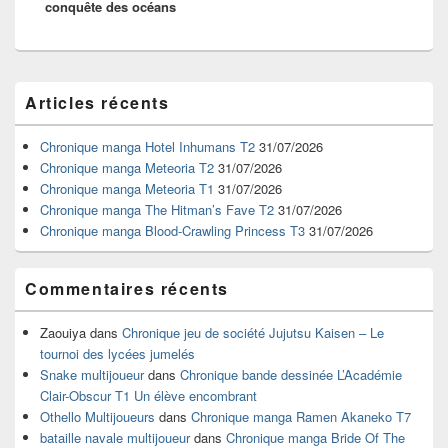
conquête des océans
Zone
Articles récents
principale
de
widget
Chronique manga Hotel Inhumans T2
31/07/2026
pour
Chronique manga Meteoria T2
31/07/2026
la
Chronique manga Meteoria T1
31/07/2026
barre
Chronique manga The Hitman’s Fave T2
31/07/2026
latérale
Chronique manga Blood-Crawling Princess T3
31/07/2026
Commentaires récents
Zaouiya
dans
Chronique jeu de société Jujutsu Kaisen – Le
tournoi des lycées jumelés
Snake multijoueur
dans
Chronique bande dessinée L’Académie
Clair-Obscur T1 Un élève encombrant
Othello Multijoueurs
dans
Chronique manga Ramen Akaneko T7
bataille navale multijoueur
dans
Chronique manga Bride Of The