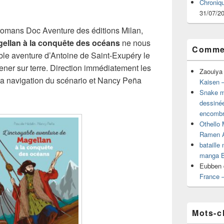
Chroniq
31/07/2
 romans Doc Aventure des éditions Milan,
gellan à la conquête des océans
ne nous
Commen
oyable aventure d’Antoine de Saint-Exupéry le
ener sur terre. Direction immédiatement les
Zaouiya
a navigation du scénario et Nancy Peña
Kaisen –
Snake mu
dessiné
encombr
Othello 
Ramen 
bataille
manga B
Eubben
France 
Mots-c