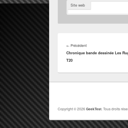
Site web
Navigation
de
Article
←
Précédent
l’article
Chronique bande dessinée Les R
précédent :
T20
Copyright © 2026
GeekTest
. Tous droits rése