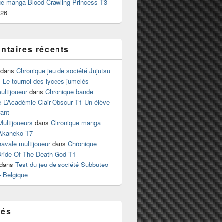
ue manga Blood-Crawling Princess T3
026
taires récents
dans
Chronique jeu de société Jujutsu
 Le tournoi des lycées jumelés
ltijoueur
dans
Chronique bande
e L’Académie Clair-Obscur T1 Un élève
ant
Multijoueurs
dans
Chronique manga
Akaneko T7
 navale multijoueur
dans
Chronique
ride Of The Death God T1
dans
Test du jeu de société Subbuteo
– Belgique
lés