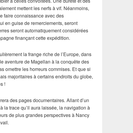
mbler à celles convoitées. Une dureté et des
alement mettent les nerfs à vif. Néanmoins,
de faire connaissance avec des
ui en guise de remerciements, seront
 terres seront automatiquement considérées
pagne finançant cette expédition.
ulièrement la frange riche de l’Europe, dans
ble aventure de Magellan à la conquête des
as omettre les horreurs commises. Et que si
is majoritaires à certains endroits du globe,
s !
livrera des pages documentaires. Allant d’un
la trace qu’il aura laissée, la navigation à
eurs de plus grandes perspectives à Nancy
vail.