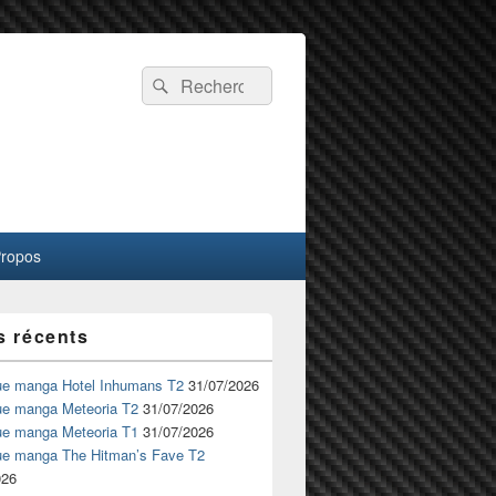
Recherche :
Rechercher
Propos
s récents
ue manga Hotel Inhumans T2
31/07/2026
ue manga Meteoria T2
31/07/2026
ue manga Meteoria T1
31/07/2026
ue manga The Hitman’s Fave T2
026