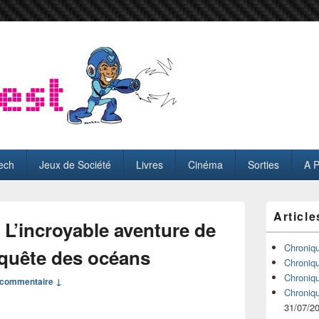
ech
Jeux de Société
Livres
Cinéma
Sorties
A 
Zone
Article
principale
L’incroyable aventure de
de
widget
Chroniq
nquête des océans
pour
Chroniq
la
Chroniq
commentaire ↓
barre
Chroniq
latérale
31/07/2