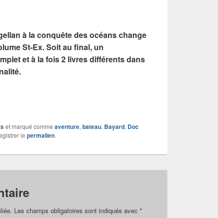
gellan à la conquête des océans change
olume St-Ex. Soit au final, un
let et à la fois 2 livres différents dans
alité.
ts
et marqué comme
aventure
,
bateau
,
Bayard
,
Doc
egistrer le
permalien
.
taire
liée.
Les champs obligatoires sont indiqués avec
*