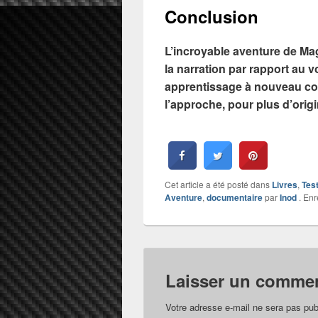
Conclusion
L’incroyable aventure de Ma
la narration par rapport au v
apprentissage à nouveau comp
l’approche, pour plus d’origin
Cet article a été posté dans
Livres
,
Tes
Aventure
,
documentaire
par
Inod
. Enr
Laisser un commen
Votre adresse e-mail ne sera pas pub