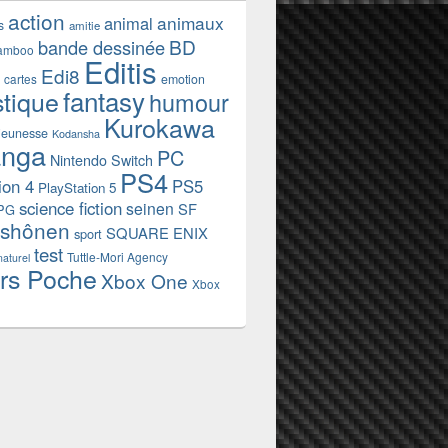
action
animaux
animal
s
amitie
BD
bande dessinée
amboo
Editis
Edi8
emotion
cartes
fantasy
stique
humour
Kurokawa
jeunesse
Kodansha
nga
PC
Nintendo Switch
PS4
ion 4
PS5
PlayStation 5
science fiction
seinen
SF
PG
shônen
SQUARE ENIX
sport
test
Tuttle-Mori Agency
naturel
rs Poche
Xbox One
Xbox