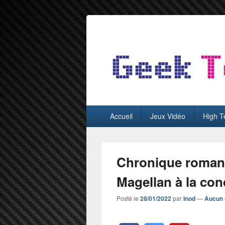
GeekTest
Blog jeux-vidéo et high-tech
Menu
Accueil
Jeux Vidéo
High T
principal
Chronique roman 
Magellan à la co
Posté le
28/01/2022
par
Inod
—
Aucun 