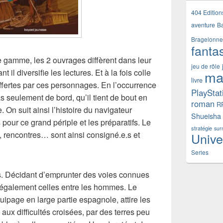
404 Edition
aventure
B
Bragelonne
fanta
e gamme, les 2 ouvrages diffèrent dans leur
jeu de rôle
t il diversifie les lectures. Et à la fois colle
ma
livre
offertes par ces personnages. En l’occurrence
PlayStat
s seulement de bord, qu’il tient de bout en
roman
R
 On suit ainsi l’histoire du navigateur
Shueisha
 pour ce grand périple et les préparatifs. Le
stratégie
sur
, rencontres… sont ainsi consigné.e.s et
Unive
Series
es. Décidant d’emprunter des voies connues
 également celles entre les hommes. Le
uipage en large partie espagnole, attire les
 aux difficultés croisées, par des terres peu