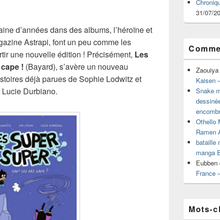
Chroniq
31/07/2
aine d’années dans des albums, l’héroïne et
gazine Astrapi, font un peu comme les
Commen
rtir une nouvelle édition ! Précisément,
Les
cape !
(Bayard), s’avère un nouveau
Zaouiya
stoires déjà parues de Sophie Lodwitz et
Kaisen –
r Lucie Durbiano.
Snake mu
dessiné
encombr
Othello 
Ramen 
bataille
manga B
Eubben
France 
Mots-c