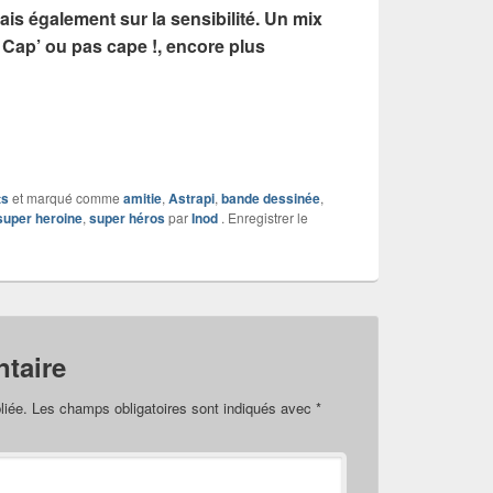
ais également sur la sensibilité. Un mix
Cap’ ou pas cape !, encore plus
ts
et marqué comme
amitie
,
Astrapi
,
bande dessinée
,
super heroine
,
super héros
par
Inod
. Enregistrer le
taire
liée.
Les champs obligatoires sont indiqués avec
*