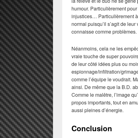
la relève et le duo ne se gène
humour. Particulièrement pour m
injustices… Particulièrement à
normal puisqu’il s’agit de leur 
connaisse comme problèmes.
Néanmoins, cela ne les empêch
vraie touche de super pouvoirs
de leur côté idées plus ou moin
espionnage/infiltration/grimag
comme l’équipe le voudrait. Ma
ainsi. De même que la B.D. ab
Comme le malêtre, l’image qu’o
propos importants, tout en amu
aussi pleines d’énergie.
Conclusion