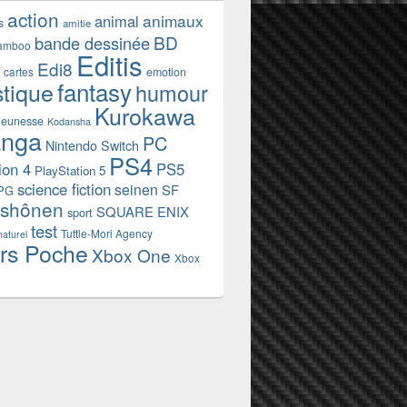
action
animaux
animal
s
amitie
BD
bande dessinée
amboo
Editis
Edi8
emotion
cartes
fantasy
stique
humour
Kurokawa
jeunesse
Kodansha
nga
PC
Nintendo Switch
PS4
ion 4
PS5
PlayStation 5
science fiction
seinen
SF
PG
shônen
SQUARE ENIX
sport
test
Tuttle-Mori Agency
naturel
rs Poche
Xbox One
Xbox