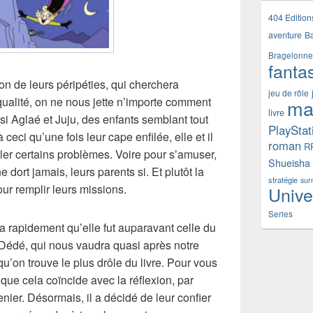
404 Edition
aventure
B
Bragelonne
fanta
on de leurs péripéties, qui cherchera
jeu de rôle
ualité, on ne nous jette n’importe comment
ma
livre
si Aglaé et Juju, des enfants semblant tout
PlayStat
 ceci qu’une fois leur cape enfilée, elle et il
roman
R
ler certains problèmes. Voire pour s’amuser,
Shueisha
ne dort jamais, leurs parents si. Et plutôt la
stratégie
sur
our remplir leurs missions.
Unive
Series
ra rapidement qu’elle fut auparavant celle du
é Dédé, qui nous vaudra quasi après notre
u’on trouve le plus drôle du livre. Pour vous
 que cela coïncide avec la réflexion, par
enier. Désormais, il a décidé de leur confier