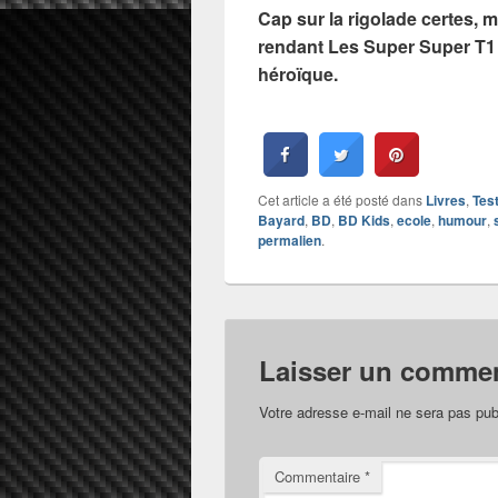
Cap sur la rigolade certes, m
rendant Les Super Super T1 
héroïque.
Cet article a été posté dans
Livres
,
Tes
Bayard
,
BD
,
BD Kids
,
ecole
,
humour
,
permalien
.
Laisser un commen
Votre adresse e-mail ne sera pas pub
Commentaire
*