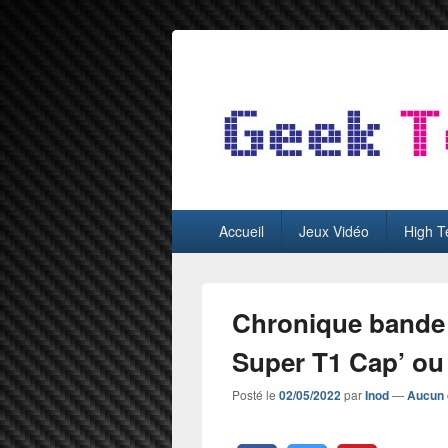
GeekTest
Blog jeux-vidéo et high-tech
Menu
Accueil
Jeux Vidéo
High T
principal
Chronique bande
Super T1 Cap’ ou
Posté le
02/05/2022
par
Inod
—
Aucun 