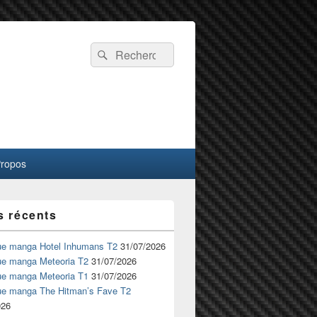
Recherche :
Rechercher
Propos
s récents
ue manga Hotel Inhumans T2
31/07/2026
ue manga Meteoria T2
31/07/2026
ue manga Meteoria T1
31/07/2026
ue manga The Hitman’s Fave T2
026