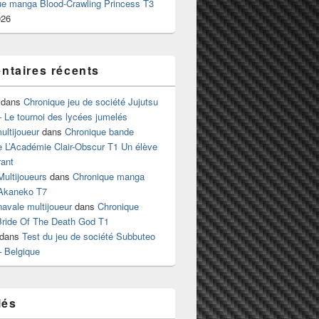
ue manga Blood-Crawling Princess T3
026
taires récents
dans
Chronique jeu de société Jujutsu
 Le tournoi des lycées jumelés
ltijoueur
dans
Chronique bande
e L’Académie Clair-Obscur T1 Un élève
ant
Multijoueurs
dans
Chronique manga
Akaneko T7
 navale multijoueur
dans
Chronique
ride Of The Death God T1
dans
Test du jeu de société Subbuteo
– Belgique
lés