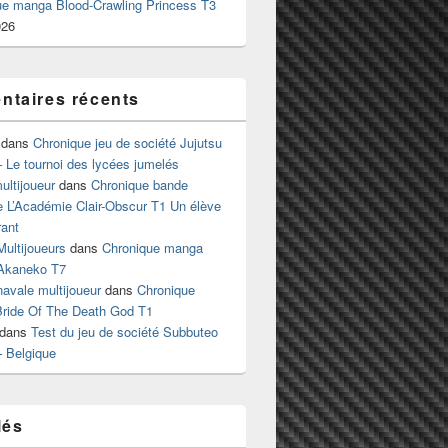
ue manga Blood-Crawling Princess T3
026
taires récents
dans
Chronique jeu de société Jujutsu
 Le tournoi des lycées jumelés
ltijoueur
dans
Chronique bande
e L’Académie Clair-Obscur T1 Un élève
ant
Multijoueurs
dans
Chronique manga
Akaneko T7
 navale multijoueur
dans
Chronique
ride Of The Death God T1
dans
Test du jeu de société Subbuteo
– Belgique
lés