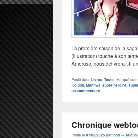
La première saison de la saga 
(Illustration) touche à son terme
Amoruso, nous délivrera-t-il un
Posté dans
Livres
,
Tests
|
Marqué co
Kotoon
,
Manhwa
,
super heroine
,
supe
un commentaire
Chronique webtoon
Posté le
07/03/2025
par
Inod
—
Aucun 