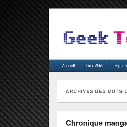
GeekTest
Blog jeux-vidéo et high-tech
Menu
Accueil
Jeux Vidéo
High T
principal
ARCHIVES DES MOTS-
Chronique manga