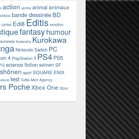
action
animaux
animal
s
amitie
BD
bande dessinée
amboo
Editis
Edi8
emotion
cartes
fantasy
stique
humour
Kurokawa
jeunesse
Kodansha
nga
PC
Nintendo Switch
PS4
ion 4
PS5
PlayStation 5
science fiction
seinen
SF
PG
shônen
SQUARE ENIX
sport
test
Tuttle-Mori Agency
naturel
rs Poche
Xbox One
Xbox