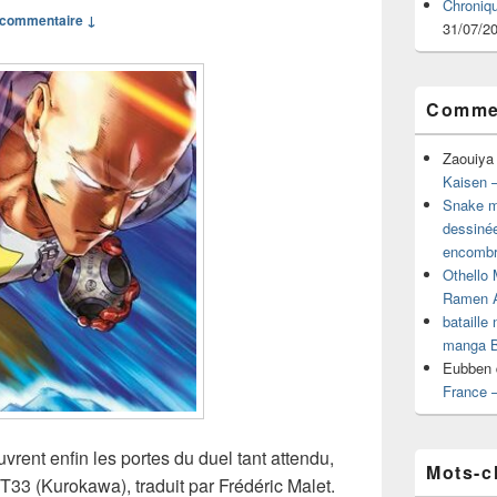
Chroniq
commentaire ↓
31/07/2
Commen
Zaouiya
Kaisen –
Snake mu
dessiné
encombr
Othello 
Ramen 
bataille
manga B
Eubben
France 
rent enfin les portes du duel tant attendu,
Mots-c
33 (Kurokawa), traduit par Frédéric Malet.