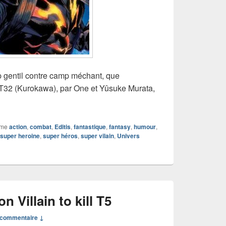
 gentil contre camp méchant, que
32 (Kurokawa), par One et Yûsuke Murata,
mme
action
,
combat
,
Editis
,
fantastique
,
fantasy
,
humour
,
super heroine
,
super héros
,
super vilain
,
Univers
 Villain to kill T5
commentaire ↓