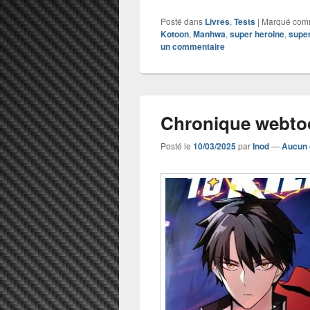
Posté dans
Livres
,
Tests
|
Marqué co
Kotoon
,
Manhwa
,
super heroine
,
supe
un commentaire
Chronique webtoon
Posté le
10/03/2025
par
Inod
—
Aucun 