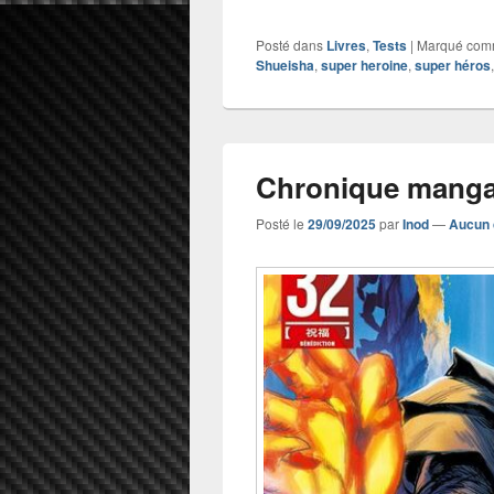
Posté dans
Livres
,
Tests
|
Marqué co
Shueisha
,
super heroine
,
super héros
Chronique manga
Posté le
29/09/2025
par
Inod
—
Aucun 