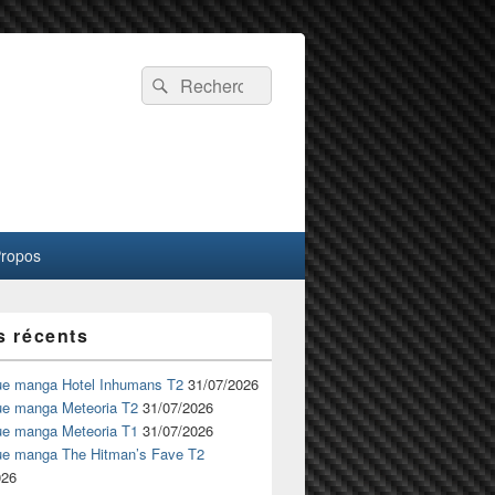
Recherche :
Rechercher
Propos
s récents
ue manga Hotel Inhumans T2
31/07/2026
ue manga Meteoria T2
31/07/2026
ue manga Meteoria T1
31/07/2026
ue manga The Hitman’s Fave T2
026