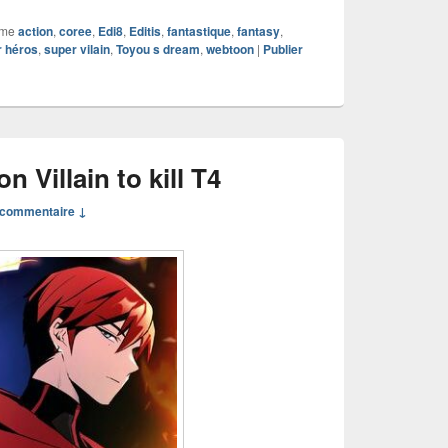
mme
action
,
coree
,
Edi8
,
Editis
,
fantastique
,
fantasy
,
r héros
,
super vilain
,
Toyou s dream
,
webtoon
|
Publier
 Villain to kill T4
commentaire ↓