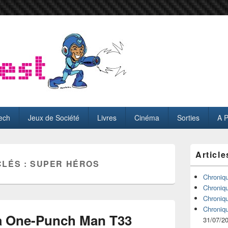
ech
Jeux de Société
Livres
Cinéma
Sorties
A 
Zone
Article
principale
CLÉS :
SUPER HÉROS
de
widget
Chroniq
pour
Chroniq
la
Chroniq
barre
Chroniq
latérale
 One-Punch Man T33
31/07/2