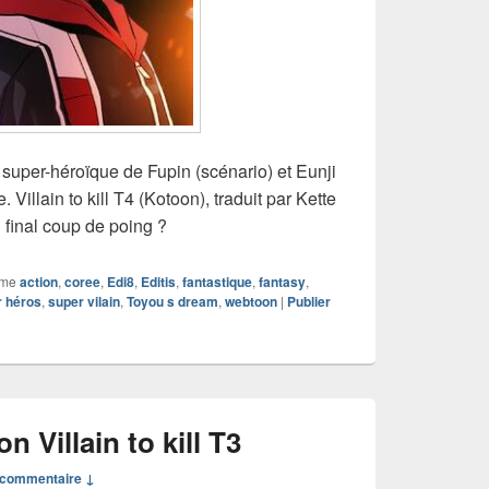
super-héroïque de Fupin (scénario) et Eunji
. Villain to kill T4 (Kotoon), traduit par Kette
 final coup de poing ?
mme
action
,
coree
,
Edi8
,
Editis
,
fantastique
,
fantasy
,
r héros
,
super vilain
,
Toyou s dream
,
webtoon
|
Publier
 Villain to kill T3
commentaire ↓