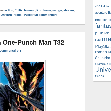
404 Edition
mme
action
,
Editis
,
humour
,
Kurokawa
,
manga
,
shônen
,
aventure
B
,
Univers Poche
|
Publier un commentaire
Bragelonne
fanta
jeu de rôle
ma
 One-Punch Man T32
livre
PlayStat
commentaire ↓
roman
R
Shueisha
stratégie
sur
Unive
Series