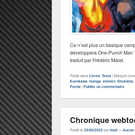
Ce n’est plus un basique camp
développera One-Punch Man T
traduit par Frédéric Malet.
Posté dans
Livres
,
Tests
|
Marqué co
Kurokawa
,
manga
,
shônen
,
Shueisha
,
Poche
|
Publier un commentaire
Chronique webtoon
Posté le
25/06/2025
par
Inod
—
Aucun 