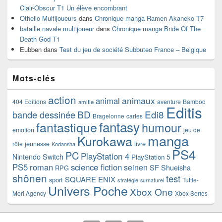
Clair-Obscur T1 Un élève encombrant
Othello Multijoueurs
dans
Chronique manga Ramen Akaneko T7
bataille navale multijoueur
dans
Chronique manga Bride Of The
Death God T1
Eubben
dans
Test du jeu de société Subbuteo France – Belgique
Mots-clés
action
animaux
animal
404 Editions
aventure
Bamboo
amitie
Editis
BD
Edi8
bande dessinée
Bragelonne
cartes
fantasy
fantastique
humour
emotion
jeu de
manga
Kurokawa
rôle
jeunesse
livre
Kodansha
PS4
PC
PlayStation 4
Nintendo Switch
PlayStation 5
PS5
roman
science fiction
seinen
SF
Shueisha
RPG
shônen
test
SQUARE ENIX
sport
Tuttle-
stratégie
surnaturel
Univers Poche
Xbox One
Mori Agency
Xbox Series