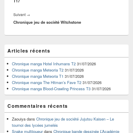
T17
Article
Suivant
→
Chronique jeu de société Witchstone
suivant :
Zone
Articles récents
principale
de
widget
Chronique manga Hotel Inhumans T2
31/07/2026
pour
Chronique manga Meteoria T2
31/07/2026
la
Chronique manga Meteoria T1
31/07/2026
barre
Chronique manga The Hitman’s Fave T2
31/07/2026
latérale
Chronique manga Blood-Crawling Princess T3
31/07/2026
Commentaires récents
Zaouiya
dans
Chronique jeu de société Jujutsu Kaisen – Le
tournoi des lycées jumelés
Snake multijoueur
dans
Chronique bande dessinée L’Académie