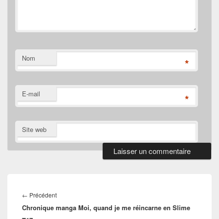
Nom
*
E-mail
*
Site web
Navigation
de
Article
←
Précédent
l’article
Chronique manga Moi, quand je me réincarne en Slime
précédent :