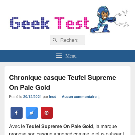
GeekTest
Recherche :
Blog jeux-vidéo et high-tech
Rechercher
Menu
Chronique casque Teufel Supreme
On Pale Gold
Posté le
20/12/2021
par
Inod
—
Aucun commentaire ↓
Avec le
Teufel Supreme On Pale Gold
, la marque
propose son casque annoncé comme le plus puissant.