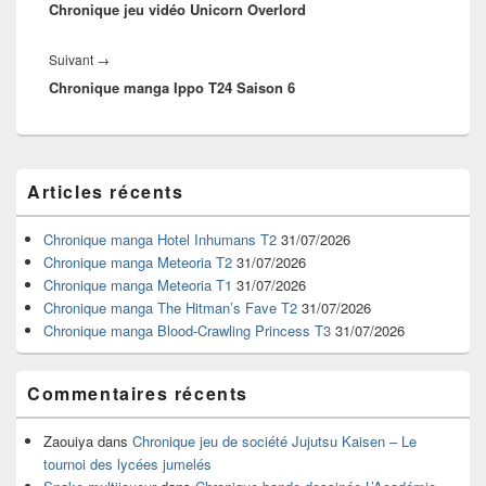
l’article
Chronique jeu vidéo Unicorn Overlord
précédent :
Article
Suivant
→
Chronique manga Ippo T24 Saison 6
suivant :
Zone
Articles récents
principale
de
widget
Chronique manga Hotel Inhumans T2
31/07/2026
pour
Chronique manga Meteoria T2
31/07/2026
la
Chronique manga Meteoria T1
31/07/2026
barre
Chronique manga The Hitman’s Fave T2
31/07/2026
latérale
Chronique manga Blood-Crawling Princess T3
31/07/2026
Commentaires récents
Zaouiya
dans
Chronique jeu de société Jujutsu Kaisen – Le
tournoi des lycées jumelés