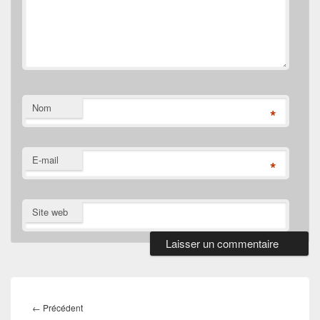
Nom
*
E-mail
*
Site web
Navigation
de
Article
←
Précédent