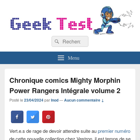
GeekTest
Recherche :
Blog jeux-vidéo et high-tech
Rechercher
Menu
Chronique comics Mighty Morphin
Power Rangers Intégrale volume 2
Posté le
23/04/2024
par
Inod
—
Aucun commentaire ↓
Vert.e.s de rage de devoir attendre suite au
premier numéro
de cette nouvelle collection chez Vestron, il est temps de se