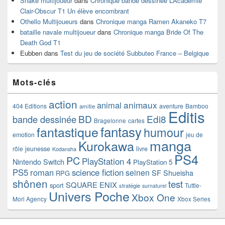
Snake multijoueur
dans
Chronique bande dessinée L’Académie
Clair-Obscur T1 Un élève encombrant
Othello Multijoueurs
dans
Chronique manga Ramen Akaneko T7
bataille navale multijoueur
dans
Chronique manga Bride Of The
Death God T1
Eubben
dans
Test du jeu de société Subbuteo France – Belgique
Mots-clés
action
animaux
animal
404 Editions
aventure
Bamboo
amitie
Editis
BD
Edi8
bande dessinée
Bragelonne
cartes
fantasy
fantastique
humour
emotion
jeu de
manga
Kurokawa
rôle
jeunesse
livre
Kodansha
PS4
PC
PlayStation 4
Nintendo Switch
PlayStation 5
PS5
roman
science fiction
seinen
SF
Shueisha
RPG
shônen
test
SQUARE ENIX
sport
Tuttle-
stratégie
surnaturel
Univers Poche
Xbox One
Mori Agency
Xbox Series