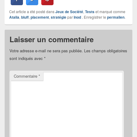
Cet article a été posté dans
Jeux de Société
,
Tests
et marqué comme
Atalia
,
bluff
,
placement
,
stratégie
par
Inod
. Enregistrer le
permalien
.
Laisser un commentaire
Votre adresse e-mail ne sera pas publiée.
Les champs obligatoires
sont indiqués avec
*
Commentaire
*