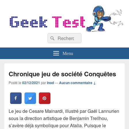
GeekTest
Recherche :
Blog jeux-vidéo et high-tech
Rechercher
Menu
Chronique jeu de société Conquêtes
Posté le
02/12/2021
par
Inod
—
Aucun commentaire ↓
Le jeu de Cesare Mainardi, illustré par Gaël Lannurien
sous la direction artistique de Benjamin Treilhou,
s’avère déjà symbolique pour Atalia. Puisque le