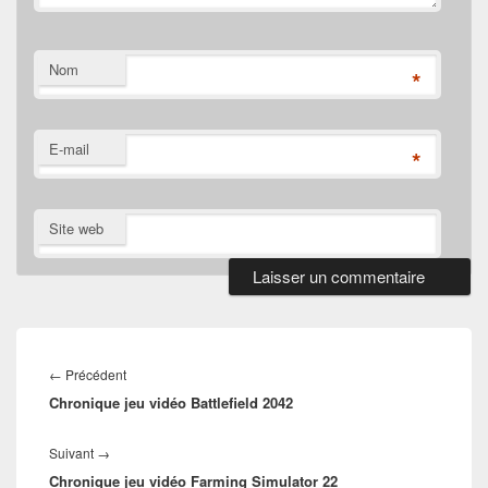
Nom
*
E-mail
*
Site web
Navigation
de
Article
←
Précédent
l’article
Chronique jeu vidéo Battlefield 2042
précédent :
Article
Suivant
→
Chronique jeu vidéo Farming Simulator 22
suivant :