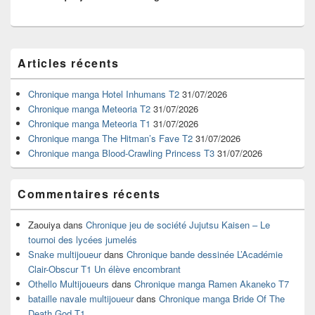
Zone
Articles récents
principale
de
widget
Chronique manga Hotel Inhumans T2
31/07/2026
pour
Chronique manga Meteoria T2
31/07/2026
la
Chronique manga Meteoria T1
31/07/2026
barre
Chronique manga The Hitman’s Fave T2
31/07/2026
latérale
Chronique manga Blood-Crawling Princess T3
31/07/2026
Commentaires récents
Zaouiya
dans
Chronique jeu de société Jujutsu Kaisen – Le
tournoi des lycées jumelés
Snake multijoueur
dans
Chronique bande dessinée L’Académie
Clair-Obscur T1 Un élève encombrant
Othello Multijoueurs
dans
Chronique manga Ramen Akaneko T7
bataille navale multijoueur
dans
Chronique manga Bride Of The
Death God T1