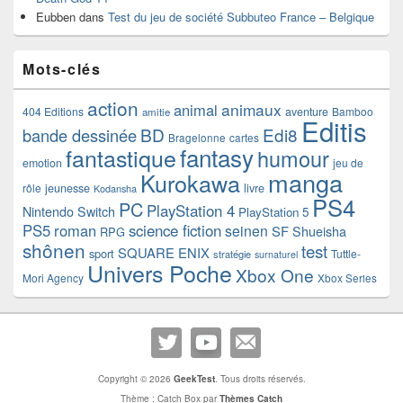
Eubben
dans
Test du jeu de société Subbuteo France – Belgique
Mots-clés
action
animaux
animal
404 Editions
aventure
Bamboo
amitie
Editis
BD
Edi8
bande dessinée
Bragelonne
cartes
fantasy
fantastique
humour
emotion
jeu de
manga
Kurokawa
rôle
jeunesse
livre
Kodansha
PS4
PC
PlayStation 4
Nintendo Switch
PlayStation 5
PS5
roman
science fiction
seinen
SF
Shueisha
RPG
shônen
test
SQUARE ENIX
sport
Tuttle-
stratégie
surnaturel
Univers Poche
Xbox One
Mori Agency
Xbox Series
Copyright © 2026
GeekTest
. Tous droits réservés.
Thème : Catch Box par
Thèmes Catch