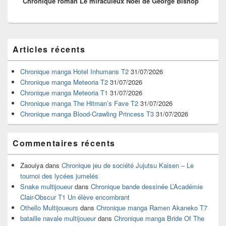
Chronique roman Le miraculeux Noël de George Bishop
suivant :
Zone
Articles récents
principale
de
widget
Chronique manga Hotel Inhumans T2
31/07/2026
pour
Chronique manga Meteoria T2
31/07/2026
la
Chronique manga Meteoria T1
31/07/2026
barre
Chronique manga The Hitman’s Fave T2
31/07/2026
latérale
Chronique manga Blood-Crawling Princess T3
31/07/2026
Commentaires récents
Zaouiya
dans
Chronique jeu de société Jujutsu Kaisen – Le
tournoi des lycées jumelés
Snake multijoueur
dans
Chronique bande dessinée L’Académie
Clair-Obscur T1 Un élève encombrant
Othello Multijoueurs
dans
Chronique manga Ramen Akaneko T7
bataille navale multijoueur
dans
Chronique manga Bride Of The