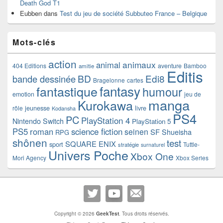
Death God T1
Eubben
dans
Test du jeu de société Subbuteo France – Belgique
Mots-clés
action
animaux
animal
404 Editions
aventure
Bamboo
amitie
Editis
BD
Edi8
bande dessinée
Bragelonne
cartes
fantasy
fantastique
humour
emotion
jeu de
manga
Kurokawa
rôle
jeunesse
livre
Kodansha
PS4
PC
PlayStation 4
Nintendo Switch
PlayStation 5
PS5
roman
science fiction
seinen
SF
Shueisha
RPG
shônen
test
SQUARE ENIX
sport
Tuttle-
stratégie
surnaturel
Univers Poche
Xbox One
Mori Agency
Xbox Series
Copyright © 2026
GeekTest
. Tous droits réservés.