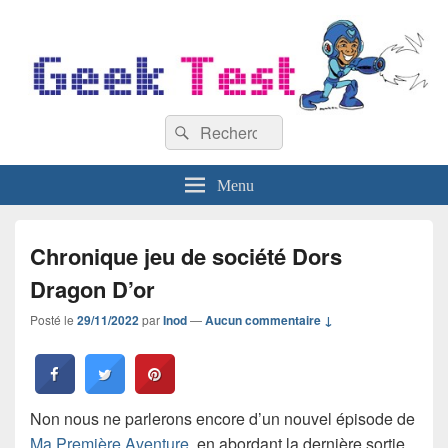
GeekTest
Recherche :
Blog jeux-vidéo et high-tech
Rechercher
Menu
Chronique jeu de société Dors
Dragon D’or
Posté le
29/11/2022
par
Inod
—
Aucun commentaire ↓
Non nous ne parlerons encore d’un nouvel épisode de
Ma Première Aventure
, en abordant la dernière sortie