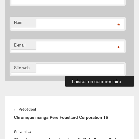
Nom
*
E-mail
*
Site web
Navigation
de
Article
←
Précédent
l’article
Chronique manga Père Fouettard Corporation T6
précédent :
Article
Suivant
→