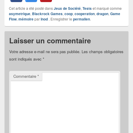
Cet article a été posté dans
Jeux de Société
,
Tests
et marqué comme
asymetrique
,
Blackrock Games
,
coop
,
cooperation
,
dragon
,
Game
Flow
,
mémoire
par
Inod
. Enregistrer le
permalien
.
Laisser un commentaire
Votre adresse e-mail ne sera pas publiée.
Les champs obligatoires
sont indiqués avec
*
Commentaire
*