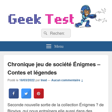
GeekTest
Recherche :
Blog jeux-vidéo et high-tech
Rechercher
Menu
Chronique jeu de société Énigmes –
Contes et légendes
Posté le
18/03/2022
par
Inod
—
Aucun commentaire ↓
Seconde nouvelle sortie de la collection Énigmes ? de
Bioviva, qui nous entraînera elle aussi dans des