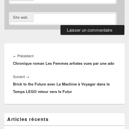
Site web
Navigation
de
Article
←
Précédent
l’article
Chronique roman Les Femmes artistes vues par une ado
précédent :
Article
Suivant
→
Brick to the Future avec La Machine à Voyager dans le
suivant :
Temps LEGO retour vers le Futur
Zone
Articles récents
principale
de