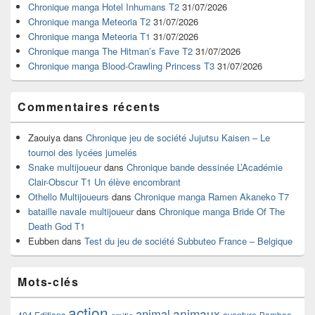
widget
Chronique manga Hotel Inhumans T2
31/07/2026
pour
Chronique manga Meteoria T2
31/07/2026
la
Chronique manga Meteoria T1
31/07/2026
barre
Chronique manga The Hitman’s Fave T2
31/07/2026
latérale
Chronique manga Blood-Crawling Princess T3
31/07/2026
Commentaires récents
Zaouiya
dans
Chronique jeu de société Jujutsu Kaisen – Le
tournoi des lycées jumelés
Snake multijoueur
dans
Chronique bande dessinée L’Académie
Clair-Obscur T1 Un élève encombrant
Othello Multijoueurs
dans
Chronique manga Ramen Akaneko T7
bataille navale multijoueur
dans
Chronique manga Bride Of The
Death God T1
Eubben
dans
Test du jeu de société Subbuteo France – Belgique
Mots-clés
action
animaux
animal
404 Editions
aventure
Bamboo
amitie