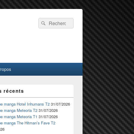
Recherche :
Rechercher
Propos
s récents
ue manga Hotel Inhumans T2
31/07/2026
ue manga Meteoria T2
31/07/2026
ue manga Meteoria T1
31/07/2026
ue manga The Hitman’s Fave T2
026