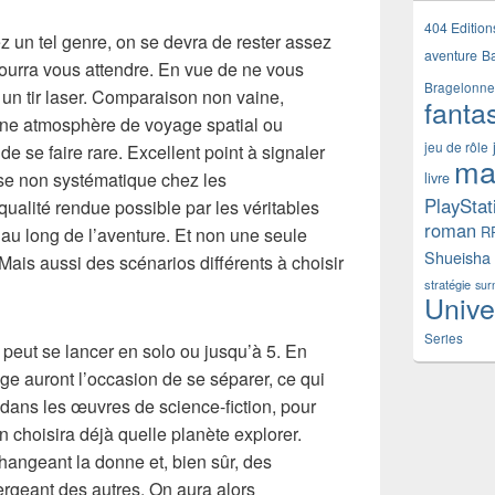
404 Edition
 un tel genre, on se devra de rester assez
aventure
B
ourra vous attendre. En vue de ne vous
Bragelonne
l un tir laser. Comparaison non vaine,
fanta
ne atmosphère de voyage spatial ou
jeu de rôle
e se faire rare. Excellent point à signaler
ma
ose non systématique chez les
livre
PlayStat
qualité rendue possible par les véritables
roman
R
 au long de l’aventure. Et non une seule
Shueisha
Mais aussi des scénarios différents à choisir
stratégie
sur
Unive
Series
peut se lancer en solo ou jusqu’à 5. En
ge auront l’occasion de se séparer, ce qui
dans les œuvres de science-fiction, pour
n choisira déjà quelle planète explorer.
changeant la donne et, bien sûr, des
rgeant des autres. On aura alors