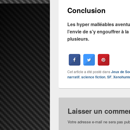
Conclusion
Les hyper malléables aventu
l’envie de s’y engouffrer à la
plusieurs.
Cet article a été posté dans
Jeux de So
narratif
,
science fiction
,
SF
,
Xenohunt
Laisser un commen
Votre adresse e-mail ne sera pas pub