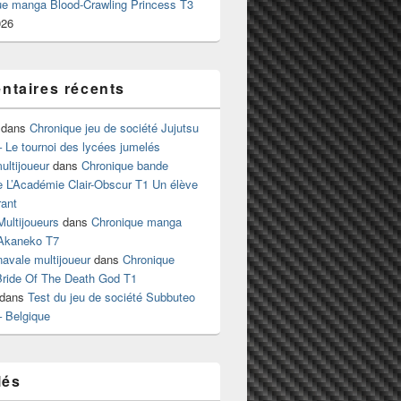
ue manga Blood-Crawling Princess T3
026
taires récents
dans
Chronique jeu de société Jujutsu
 Le tournoi des lycées jumelés
ltijoueur
dans
Chronique bande
e L’Académie Clair-Obscur T1 Un élève
ant
Multijoueurs
dans
Chronique manga
Akaneko T7
 navale multijoueur
dans
Chronique
ride Of The Death God T1
dans
Test du jeu de société Subbuteo
– Belgique
lés