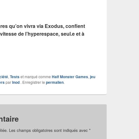
res qu’on vivra via Exodus, confient
 vitesse de l’hyperespace, seul.e et à
ciété
,
Tests
et marqué comme
Half Monster Games
,
jeu
ers
par
Inod
. Enregistrer le
permalien
.
taire
liée.
Les champs obligatoires sont indiqués avec
*