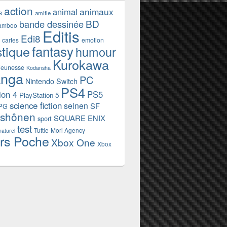
action
animaux
animal
s
amitie
BD
bande dessinée
amboo
Editis
Edi8
emotion
cartes
fantasy
stique
humour
Kurokawa
jeunesse
Kodansha
nga
PC
Nintendo Switch
PS4
ion 4
PS5
PlayStation 5
science fiction
seinen
SF
PG
shônen
SQUARE ENIX
sport
test
Tuttle-Mori Agency
naturel
rs Poche
Xbox One
Xbox