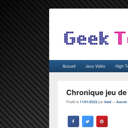
GeekTest
Blog jeux-vidéo et high-tech
Menu
Accueil
Jeux Vidéo
High T
principal
Chronique jeu de
Posté le
11/01/2022
par
Inod
—
Aucun 