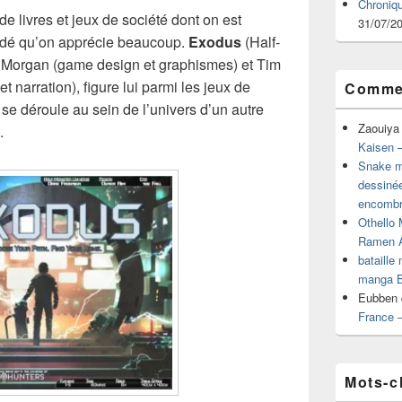
Chroniq
e livres et jeux de société dont on est
31/07/2
cédé qu’on apprécie beaucoup.
Exodus
(Half-
Morgan (game design et graphismes) et Tim
t narration), figure lui parmi les jeux de
Commen
s, se déroule au sein de l’univers d’un autre
Zaouiya
.
Kaisen –
Snake mu
dessiné
encombr
Othello 
Ramen 
bataille
manga B
Eubben
France 
Mots-c