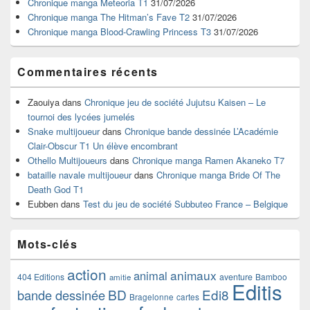
Chronique manga Meteoria T1
31/07/2026
barre
Chronique manga The Hitman’s Fave T2
31/07/2026
latérale
Chronique manga Blood-Crawling Princess T3
31/07/2026
Commentaires récents
Zaouiya
dans
Chronique jeu de société Jujutsu Kaisen – Le
tournoi des lycées jumelés
Snake multijoueur
dans
Chronique bande dessinée L’Académie
Clair-Obscur T1 Un élève encombrant
Othello Multijoueurs
dans
Chronique manga Ramen Akaneko T7
bataille navale multijoueur
dans
Chronique manga Bride Of The
Death God T1
Eubben
dans
Test du jeu de société Subbuteo France – Belgique
Mots-clés
action
animaux
animal
404 Editions
aventure
Bamboo
amitie
Editis
BD
Edi8
bande dessinée
Bragelonne
cartes