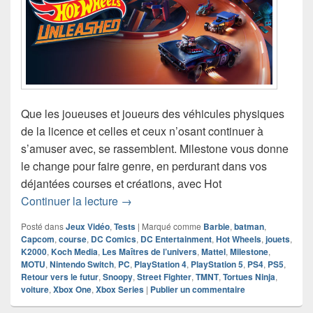
Que les joueuses et joueurs des véhicules physiques
de la licence et celles et ceux n’osant continuer à
s’amuser avec, se rassemblent. Milestone vous donne
le change pour faire genre, en perdurant dans vos
déjantées courses et créations, avec Hot
Chronique jeu vidéo Hot Wheels Unle
Continuer la lecture
→
Posté dans
Jeux Vidéo
,
Tests
|
Marqué comme
Barbie
,
batman
,
Capcom
,
course
,
DC Comics
,
DC Entertainment
,
Hot Wheels
,
jouets
,
K2000
,
Koch Media
,
Les Maîtres de l’univers
,
Mattel
,
Milestone
,
MOTU
,
Nintendo Switch
,
PC
,
PlayStation 4
,
PlayStation 5
,
PS4
,
PS5
,
Retour vers le futur
,
Snoopy
,
Street Fighter
,
TMNT
,
Tortues Ninja
,
voiture
,
Xbox One
,
Xbox Series
|
Publier un commentaire