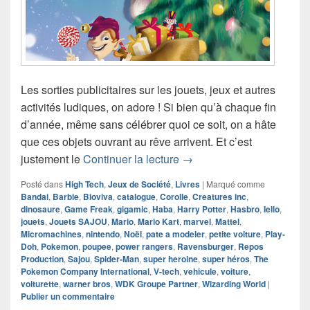
Les sorties publicitaires sur les jouets, jeux et autres
activités ludiques, on adore ! Si bien qu’à chaque fin
d’année, même sans célébrer quoi ce soit, on a hâte
que ces objets ouvrant au rêve arrivent. Et c’est
Catalogue Noël 2021 Jo
justement le
Continuer la lecture
→
Posté dans
High Tech
,
Jeux de Société
,
Livres
|
Marqué comme
Bandai
,
Barbie
,
Bioviva
,
catalogue
,
Corolle
,
Creatures inc
,
dinosaure
,
Game Freak
,
gigamic
,
Haba
,
Harry Potter
,
Hasbro
,
Iello
,
jouets
,
Jouets SAJOU
,
Mario
,
Mario Kart
,
marvel
,
Mattel
,
Micromachines
,
nintendo
,
Noël
,
pate a modeler
,
petite voiture
,
Play-
Doh
,
Pokemon
,
poupee
,
power rangers
,
Ravensburger
,
Repos
Production
,
Sajou
,
Spider-Man
,
super heroine
,
super héros
,
The
Pokemon Company International
,
V-tech
,
vehicule
,
voiture
,
voiturette
,
warner bros
,
WDK Groupe Partner
,
Wizarding World
|
Publier un commentaire