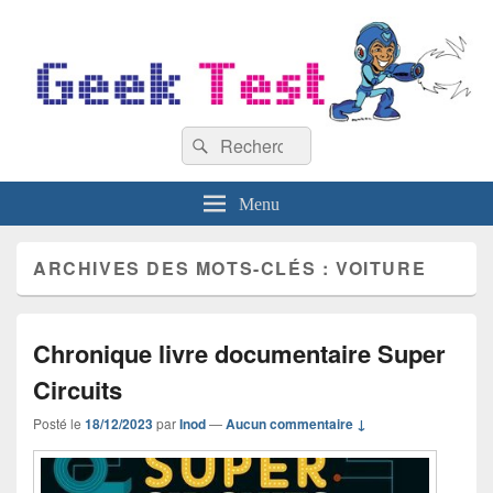
GeekTest
Recherche :
Blog jeux-vidéo et high-tech
Rechercher
Menu
ARCHIVES DES MOTS-CLÉS :
VOITURE
Chronique livre documentaire Super
Circuits
Posté le
18/12/2023
par
Inod
—
Aucun commentaire ↓