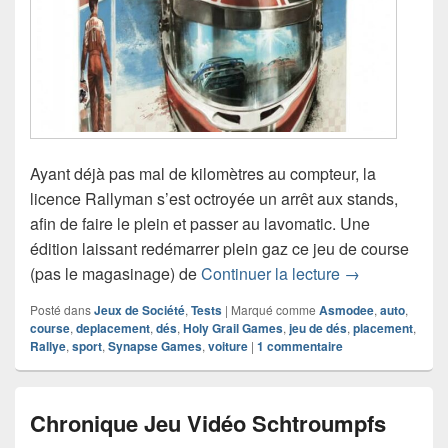
Ayant déjà pas mal de kilomètres au compteur, la
licence Rallyman s’est octroyée un arrêt aux stands,
afin de faire le plein et passer au lavomatic. Une
édition laissant redémarrer plein gaz ce jeu de course
Chronique jeu
(pas le magasinage) de
Continuer la lecture
→
Posté dans
Jeux de Société
,
Tests
|
Marqué comme
Asmodee
,
auto
,
course
,
deplacement
,
dés
,
Holy Grail Games
,
jeu de dés
,
placement
,
Rallye
,
sport
,
Synapse Games
,
voiture
|
1
commentaire
Chronique Jeu Vidéo Schtroumpfs