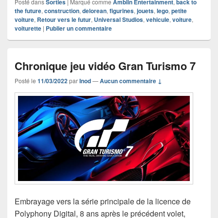
Posté dans
Sorties
|
Marqué comme
Amblin Entertainment
,
back to
the future
,
construction
,
delorean
,
figurines
,
jouets
,
lego
,
petite
voiture
,
Retour vers le futur
,
Universal Studios
,
vehicule
,
voiture
,
voiturette
|
Publier un commentaire
Chronique jeu vidéo Gran Turismo 7
Posté le
11/03/2022
par
Inod
—
Aucun commentaire ↓
Embrayage vers la série principale de la licence de
Polyphony Digital, 8 ans après le précédent volet,