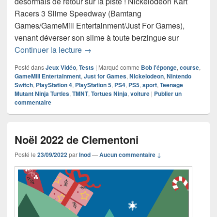
désormais de retour sur la piste ! Nickelodeon Kart
Racers 3 Slime Speedway (Bamtang
Games/GameMill Entertainment/Just For Games),
venant déverser son slime à toute berzingue sur
Chronique jeu vidéo Nickelodeon Kar
Continuer la lecture
→
Posté dans
Jeux Vidéo
,
Tests
|
Marqué comme
Bob l'éponge
,
course
,
GameMill Entertainment
,
Just for Games
,
Nickelodeon
,
Nintendo
Switch
,
PlayStation 4
,
PlayStation 5
,
PS4
,
PS5
,
sport
,
Teenage
Mutant Ninja Turtles
,
TMNT
,
Tortues Ninja
,
voiture
|
Publier un
commentaire
Noël 2022 de Clementoni
Posté le
23/09/2022
par
Inod
—
Aucun commentaire ↓