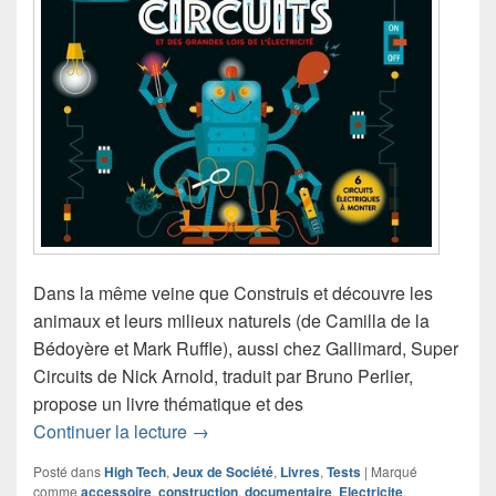
Dans la même veine que Construis et découvre les
animaux et leurs milieux naturels (de Camilla de la
Bédoyère et Mark Ruffle), aussi chez Gallimard, Super
Circuits de Nick Arnold, traduit par Bruno Perlier,
propose un livre thématique et des
Chronique livre documentaire Super Ci
Continuer la lecture
→
Posté dans
High Tech
,
Jeux de Société
,
Livres
,
Tests
|
Marqué
comme
accessoire
,
construction
,
documentaire
,
Electricite
,