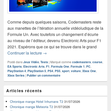
Comme depuis quelques saisons, Codemasters reste
aux manettes de l’itération annuelle vidéoludique de la
Formule Un. Avec toutefois un changement d’écurie
au niveau de l’éditeur, devenu Electronic Arts pour F1
2021. Espérons que ce qui se trouve dans le grand
Chronique jeu vidéo F1 2021
Continuer la lecture
→
Posté dans
Jeux Vidéo
,
Tests
|
Marqué comme
codemasters
,
course
,
EA Sports
,
Electronic Arts
,
F1
,
Formula One
,
Formule 1
,
PC
,
PlayStation 4
,
PlayStation 5
,
PS4
,
PS5
,
sport
,
voiture
,
Xbox One
,
Xbox Series
|
Publier un commentaire
Zone
Articles récents
principale
de
widget
Chronique manga Hotel Inhumans T2
31/07/2026
pour
Chronique manga Meteoria T2
31/07/2026
la