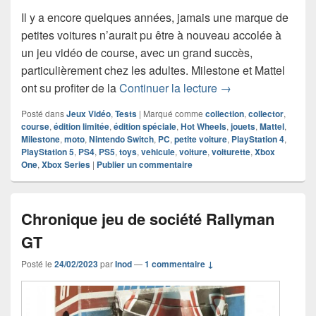
Il y a encore quelques années, jamais une marque de
petites voitures n’aurait pu être à nouveau accolée à
un jeu vidéo de course, avec un grand succès,
particulièrement chez les adultes. Milestone et Mattel
Chronique jeu vidé
ont su profiter de la
Continuer la lecture
→
Posté dans
Jeux Vidéo
,
Tests
|
Marqué comme
collection
,
collector
,
course
,
édition limitée
,
édition spéciale
,
Hot Wheels
,
jouets
,
Mattel
,
Milestone
,
moto
,
Nintendo Switch
,
PC
,
petite voiture
,
PlayStation 4
,
PlayStation 5
,
PS4
,
PS5
,
toys
,
vehicule
,
voiture
,
voiturette
,
Xbox
One
,
Xbox Series
|
Publier un commentaire
Chronique jeu de société Rallyman
GT
Posté le
24/02/2023
par
Inod
—
1 commentaire ↓