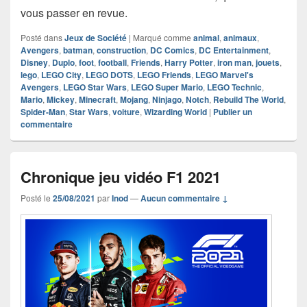
vous passer en revue.
Posté dans
Jeux de Société
|
Marqué comme
animal
,
animaux
,
Avengers
,
batman
,
construction
,
DC Comics
,
DC Entertainment
,
Disney
,
Duplo
,
foot
,
football
,
Friends
,
Harry Potter
,
iron man
,
jouets
,
lego
,
LEGO City
,
LEGO DOTS
,
LEGO Friends
,
LEGO Marvel's
Avengers
,
LEGO Star Wars
,
LEGO Super Mario
,
LEGO Technic
,
Mario
,
Mickey
,
Minecraft
,
Mojang
,
Ninjago
,
Notch
,
Rebuild The World
,
Spider-Man
,
Star Wars
,
voiture
,
Wizarding World
|
Publier un
commentaire
Chronique jeu vidéo F1 2021
Posté le
25/08/2021
par
Inod
—
Aucun commentaire ↓