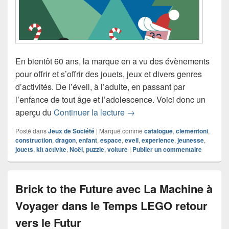
En bientôt 60 ans, la marque en a vu des évènements
pour offrir et s’offrir des jouets, jeux et divers genres
d’activités. De l’éveil, à l’adulte, en passant par
l’enfance de tout âge et l’adolescence. Voici donc un
Noël 2022 de Clementoni
aperçu du
Continuer la lecture
→
Posté dans
Jeux de Société
|
Marqué comme
catalogue
,
clementoni
,
construction
,
dragon
,
enfant
,
espace
,
eveil
,
experience
,
jeunesse
,
jouets
,
kit activite
,
Noël
,
puzzle
,
voiture
|
Publier un commentaire
Brick to the Future avec La Machine à
Voyager dans le Temps LEGO retour
vers le Futur