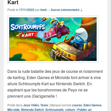
Kart
Posté le
17/11/2022
par
Inod
—
Aucun commentaire ↓
Dans la rude bataille des jeux de course et notamment
de karting, Eden Games et Microids font arriver à vive
allure Schtroumpfs Kart sur Nintendo Switch. En
espérant que les bonshommes de Peyo ne se
prennent une (Gar)gamelle !
Posté dans
Jeux Vidéo
,
Tests
|
Marqué comme
course
,
Eden Games
,
Microids
,
Nintendo Switch
,
Schtroumpfs
,
voiture
|
Publier un