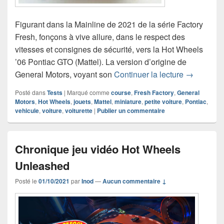
Figurant dans la Mainline de 2021 de la série Factory
Fresh, fonçons à vive allure, dans le respect des
vitesses et consignes de sécurité, vers la Hot Wheels
’06 Pontiac GTO (Mattel). La version d’origine de
Chronique 
General Motors, voyant son
Continuer la lecture
→
Posté dans
Tests
|
Marqué comme
course
,
Fresh Factory
,
General
Motors
,
Hot Wheels
,
jouets
,
Mattel
,
miniature
,
petite voiture
,
Pontiac
,
vehicule
,
voiture
,
voiturette
|
Publier un commentaire
Chronique jeu vidéo Hot Wheels
Unleashed
Posté le
01/10/2021
par
Inod
—
Aucun commentaire ↓