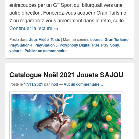
entrecoupés par un GT Sport qui bifurquait vers une
autre direction. Foncerez-vous acquérir Gran Turismo
7 ou regarderez-vous amèrement dans le rétro, suite
Chronique jeu vidéo Gran Turismo 7
Continuer la lecture
→
Posté dans
Jeux Vidéo
,
Tests
|
Marqué comme
course
,
Gran Turismo
,
PlayStation 4
,
PlayStation 5
,
Polyphony Digital
,
PS4
,
PS5
,
Sony
,
voiture
|
Publier un commentaire
Catalogue Noël 2021 Jouets SAJOU
Posté le
17/11/2021
par
Inod
—
Aucun commentaire ↓