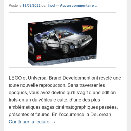
Posté le
18/03/2022
par
Inod
—
Aucun commentaire ↓
LEGO et Universal Brand Development ont révélé une
toute nouvelle reproduction. Sans traverser les
époques, vous avez deviné qu’il s’agit d’une édition
trois-en-un du véhicule culte, d’une des plus
emblématiques sagas cinématographiques passées,
présentes et futures. En l’occurrence la DeLorean
Brick to the Future avec La Machine à
Continuer la lecture
→