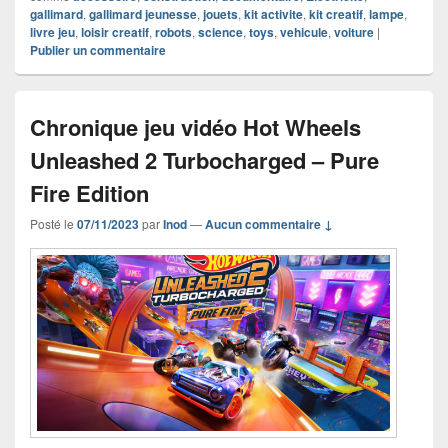
gallimard
,
gallimard jeunesse
,
jouets
,
kit activite
,
kit creatif
,
lampe
,
livre jeu
,
loisir creatif
,
robots
,
science
,
toys
,
vehicule
,
voiture
|
Publier un commentaire
Chronique jeu vidéo Hot Wheels
Unleashed 2 Turbocharged – Pure
Fire Edition
Posté le
07/11/2023
par
Inod
—
Aucun commentaire ↓