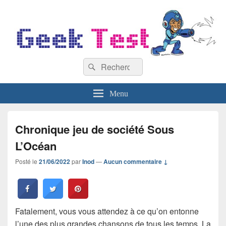
GeekTest
Recherche :
Blog jeux-vidéo et high-tech
Rechercher
Menu
Chronique jeu de société Sous
L’Océan
Posté le
21/06/2022
par
Inod
—
Aucun commentaire ↓
Fatalement, vous vous attendez à ce qu’on entonne
l’une des plus grandes chansons de tous les temps. La