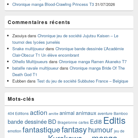
Chronique manga Blood-Crawling Princess T3
31/07/2026
Commentaires récents
Zaouiya
dans
Chronique jeu de société Jujutsu Kaisen – Le
tournoi des lycées jumelés
Snake multijoueur
dans
Chronique bande dessinée L’Académie
Clair-Obscur T1 Un élève encombrant
Othello Multijoueurs
dans
Chronique manga Ramen Akaneko T7
bataille navale multijoueur
dans
Chronique manga Bride Of The
Death God T1
Eubben
dans
Test du jeu de société Subbuteo France – Belgique
Mots-clés
action
animaux
animal
404 Editions
aventure
Bamboo
amitie
Editis
BD
Edi8
bande dessinée
Bragelonne
cartes
fantasy
fantastique
humour
emotion
jeu de
manga
Kurokawa