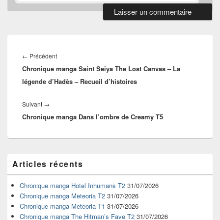
Navigation
de
Article
←
Précédent
l’article
Chronique manga Saint Seiya The Lost Canvas – La
précédent :
légende d’Hadès – Recueil d’histoires
Article
Suivant
→
Chronique manga Dans l’ombre de Creamy T5
suivant :
Zone
Articles récents
principale
de
widget
Chronique manga Hotel Inhumans T2
31/07/2026
pour
Chronique manga Meteoria T2
31/07/2026
la
Chronique manga Meteoria T1
31/07/2026
barre
Chronique manga The Hitman’s Fave T2
31/07/2026
latérale