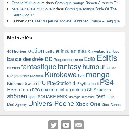
Othello Multijoueurs
dans
Chronique manga Ramen Akaneko T7
bataille navale multijoueur
dans
Chronique manga Bride Of The
Death God T1
Eubben
dans
Test du jeu de société Subbuteo France – Belgique
Mots-clés
action
animaux
animal
404 Editions
aventure
Bamboo
amitie
Editis
BD
Edi8
bande dessinée
Bragelonne
cartes
fantasy
fantastique
humour
emotion
jeu de
manga
Kurokawa
rôle
jeunesse
livre
Kodansha
PS4
PC
PlayStation 4
Nintendo Switch
PlayStation 5
PS5
roman
science fiction
seinen
SF
Shueisha
RPG
shônen
test
SQUARE ENIX
sport
Tuttle-
stratégie
surnaturel
Univers Poche
Xbox One
Mori Agency
Xbox Series