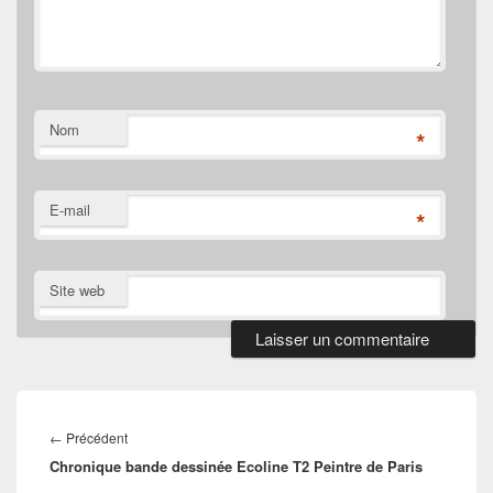
Nom
*
E-mail
*
Site web
Navigation
de
Article
←
Précédent
l’article
Chronique bande dessinée Ecoline T2 Peintre de Paris
précédent :