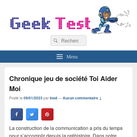
GeekTest
Recherche :
Blog jeux-vidéo et high-tech
Rechercher
Menu
Chronique jeu de société Toi Aider
Moi
Posté le
09/01/2023
par
Inod
—
Aucun commentaire ↓
La construction de la communication a pris du temps
pour s’accomplir depuis la préhistoire. Dans notre