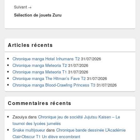
Article
Suivant
→
Sélection de jouets Zuru
suivant :
Zone
Articles récents
principale
de
widget
Chronique manga Hotel Inhumans T2
31/07/2026
pour
Chronique manga Meteoria T2
31/07/2026
la
Chronique manga Meteoria T1
31/07/2026
barre
Chronique manga The Hitman’s Fave T2
31/07/2026
latérale
Chronique manga Blood-Crawling Princess T3
31/07/2026
Commentaires récents
Zaouiya
dans
Chronique jeu de société Jujutsu Kaisen – Le
tournoi des lycées jumelés
Snake multijoueur
dans
Chronique bande dessinée L’Académie
Clair-Obscur T1 Un élève encombrant