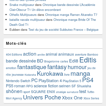
Snake multijoueur
dans
Chronique bande dessinée L’Académie
Clair-Obscur T1 Un élève encombrant
Othello Multijoueurs
dans
Chronique manga Ramen Akaneko T7
bataille navale multijoueur
dans
Chronique manga Bride Of The
Death God T1
Eubben
dans
Test du jeu de société Subbuteo France – Belgique
Mots-clés
action
animaux
animal
404 Editions
aventure
Bamboo
amitie
Editis
BD
Edi8
bande dessinée
Bragelonne
cartes
fantasy
fantastique
humour
emotion
jeu de
manga
Kurokawa
rôle
jeunesse
livre
Kodansha
PS4
PC
PlayStation 4
Nintendo Switch
PlayStation 5
PS5
roman
science fiction
seinen
SF
Shueisha
RPG
shônen
test
SQUARE ENIX
sport
Tuttle-
stratégie
surnaturel
Univers Poche
Xbox One
Mori Agency
Xbox Series