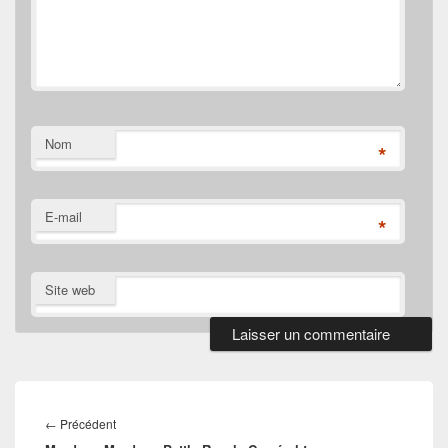
Nom
*
E-mail
*
Site web
Navigation
de
Article
←
Précédent
l’article