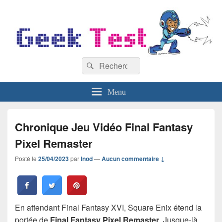
GeekTest
Recherche :
Blog jeux-vidéo et high-tech
Rechercher
Menu
Chronique Jeu Vidéo Final Fantasy
Pixel Remaster
Posté le
25/04/2023
par
Inod
—
Aucun commentaire ↓
En attendant Final Fantasy XVI, Square Enix étend la
portée de
Final Fantasy Pixel Remaster
. Jusque-là