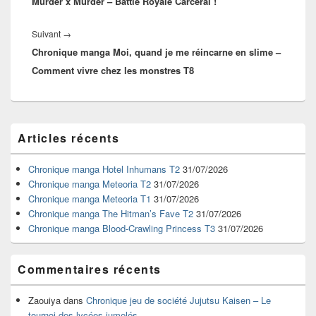
Murder x Murder – Battle Royale Carcéral !
précédent :
Article
Suivant
→
Chronique manga Moi, quand je me réincarne en slime –
suivant :
Comment vivre chez les monstres T8
Zone
Articles récents
principale
de
widget
Chronique manga Hotel Inhumans T2
31/07/2026
pour
Chronique manga Meteoria T2
31/07/2026
la
Chronique manga Meteoria T1
31/07/2026
barre
Chronique manga The Hitman’s Fave T2
31/07/2026
latérale
Chronique manga Blood-Crawling Princess T3
31/07/2026
Commentaires récents
Zaouiya
dans
Chronique jeu de société Jujutsu Kaisen – Le
tournoi des lycées jumelés