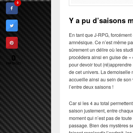
0
Y a pu d’saisons m
En tant que J-RPG, forcément 
amnésique. Ce n’est même pas 
sûrement un délire où les stud
0
procédera ainsi en guise de « c
PARTAGES
pour devoir tout (ré)apprendre 
de cet univers. La demoiselle 
accueille ainsi au sein de son 
l’entre deux saisons !
Car si les 4 au total permetten
saison justement, entre chaque 
moment qui n’est pas de toute 
passage. Bien des mystères se 
faisant resplendir l’endroit, l