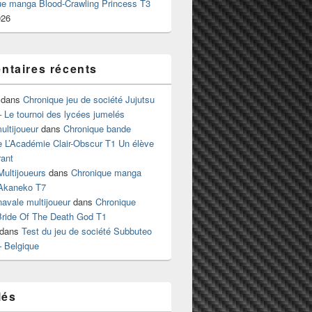
ue manga Blood-Crawling Princess T3
026
taires récents
dans
Chronique jeu de société Jujutsu
 Le tournoi des lycées jumelés
ltijoueur
dans
Chronique bande
e L’Académie Clair-Obscur T1 Un élève
ant
Multijoueurs
dans
Chronique manga
Akaneko T7
 navale multijoueur
dans
Chronique
ride Of The Death God T1
dans
Test du jeu de société Subbuteo
– Belgique
lés