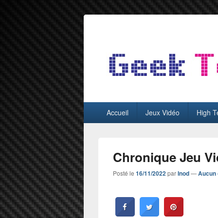
GeekTest
Blog jeux-vidéo et high-tech
Menu
Accueil
Jeux Vidéo
High T
principal
Chronique Jeu Vi
Posté le
16/11/2022
par
Inod
—
Aucun 