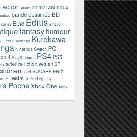
action
animaux
animal
s
amitie
BD
bande dessinée
amboo
Editis
Edi8
emotion
cartes
fantasy
stique
humour
Kurokawa
jeunesse
Kodansha
nga
PC
Nintendo Switch
PS4
ion 4
PS5
PlayStation 5
science fiction
seinen
SF
PG
shônen
SQUARE ENIX
sport
test
Tuttle-Mori Agency
naturel
rs Poche
Xbox One
Xbox