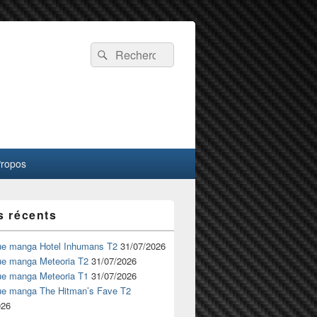
Recherche :
Rechercher
Propos
s récents
ue manga Hotel Inhumans T2
31/07/2026
ue manga Meteoria T2
31/07/2026
ue manga Meteoria T1
31/07/2026
ue manga The Hitman’s Fave T2
026