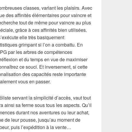
mbreuses classes, variant les plaisirs. Avec
ue des affinités élémentaires pour vaincre et
echerche tout de même pour vaincre au plus
ciale, grâce à ces affinités bien utilisées.
s’exécute elle très basiquement
istiques grimpant si l’on a combattu. En
RPG par les arbres de compétences
 réflexion et du temps en vue de maximiser
onnaîtrez ce souci. Et inversement, si cette
nalisation des capacités reste importante
balement vous en passer.
liste servant la simplicité d’accès, vaut tout
ra ainsi sa ferme sous tous les aspects. Qu’il
emences durant nos aventures ou leur achat,
nue de leur pousse, jusqu’au moment de
labeur, puis l’expédition à la vente…