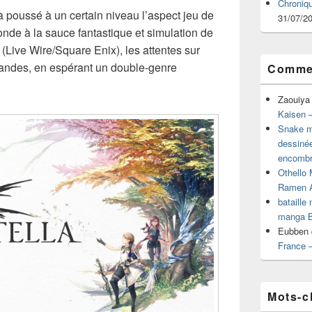
Chroniq
 poussé à un certain niveau l’aspect jeu de
31/07/2
onde à la sauce fantastique et simulation de
(Live Wire/Square Enix), les attentes sur
randes, en espérant un double-genre
Commen
Zaouiya
Kaisen –
Snake mu
dessiné
encombr
Othello 
Ramen 
bataille
manga B
Eubben
France 
Mots-c