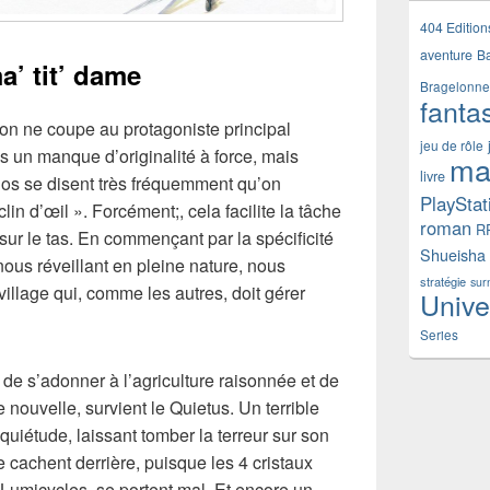
404 Edition
aventure
B
a’ tit’ dame
Bragelonne
fanta
on ne coupe au protagoniste principal
jeu de rôle
un manque d’originalité à force, mais
ma
livre
ios se disent très fréquemment qu’on
PlayStat
lin d’œil ». Forcément;, cela facilite la tâche
roman
R
sur le tas. En commençant par la spécificité
Shueisha
nous réveillant en pleine nature, nous
stratégie
sur
village qui, comme les autres, doit gérer
Unive
Series
t de s’adonner à l’agriculture raisonnée et de
nouvelle, survient le Quietus. Un terrible
quiétude, laissant tomber la terreur sur son
cachent derrière, puisque les 4 cristaux
es Lumicycles, se portent mal. Et encore un