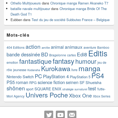
Othello Multijoueurs
dans
Chronique manga Ramen Akaneko T7
bataille navale multijoueur
dans
Chronique manga Bride Of The
Death God T1
Eubben
dans
Test du jeu de société Subbuteo France – Belgique
Mots-clés
action
animaux
animal
404 Editions
aventure
Bamboo
amitie
Editis
BD
Edi8
bande dessinée
Bragelonne
cartes
fantasy
fantastique
humour
emotion
jeu de
manga
Kurokawa
rôle
jeunesse
livre
Kodansha
PS4
PC
PlayStation 4
Nintendo Switch
PlayStation 5
PS5
roman
science fiction
seinen
SF
Shueisha
RPG
shônen
test
SQUARE ENIX
sport
Tuttle-
stratégie
surnaturel
Univers Poche
Xbox One
Mori Agency
Xbox Series