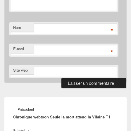
Nom
*
E-mail
*
Site web
Navigation
de
Article
←
Précédent
l’article
Chronique webtoon Seule la mort attend la Vilaine T1
précédent :
Article
Suivant
→