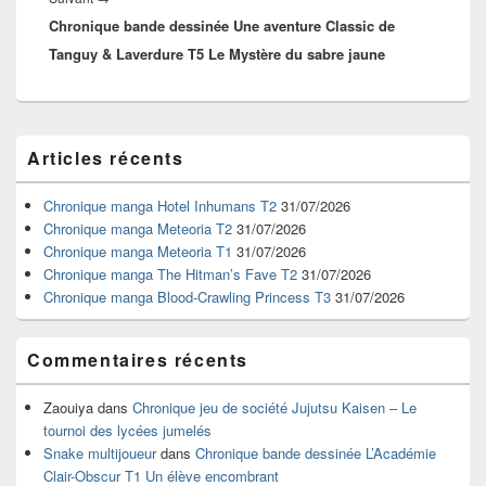
Chronique bande dessinée Une aventure Classic de
suivant :
Tanguy & Laverdure T5 Le Mystère du sabre jaune
Zone
Articles récents
principale
de
widget
Chronique manga Hotel Inhumans T2
31/07/2026
pour
Chronique manga Meteoria T2
31/07/2026
la
Chronique manga Meteoria T1
31/07/2026
barre
Chronique manga The Hitman’s Fave T2
31/07/2026
latérale
Chronique manga Blood-Crawling Princess T3
31/07/2026
Commentaires récents
Zaouiya
dans
Chronique jeu de société Jujutsu Kaisen – Le
tournoi des lycées jumelés
Snake multijoueur
dans
Chronique bande dessinée L’Académie
Clair-Obscur T1 Un élève encombrant