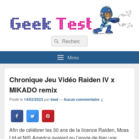
GeekTest
Recherche :
Blog jeux-vidéo et high-tech
Rechercher
Menu
Chronique Jeu Vidéo Raiden IV x
MIKADO remix
Posté le
14/02/2023
par
Inod
—
Aucun commentaire ↓
Afin de célébrer les 30 ans de la licence Raiden, Moss
Ltd et NIS America avaient eu l’envie de tirer une