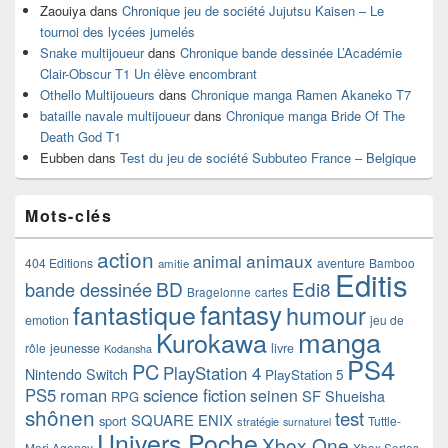
Zaouiya
dans
Chronique jeu de société Jujutsu Kaisen – Le
tournoi des lycées jumelés
Snake multijoueur
dans
Chronique bande dessinée L’Académie
Clair-Obscur T1 Un élève encombrant
Othello Multijoueurs
dans
Chronique manga Ramen Akaneko T7
bataille navale multijoueur
dans
Chronique manga Bride Of The
Death God T1
Eubben
dans
Test du jeu de société Subbuteo France – Belgique
Mots-clés
action
animaux
animal
404 Editions
aventure
Bamboo
amitie
Editis
BD
Edi8
bande dessinée
Bragelonne
cartes
fantasy
fantastique
humour
emotion
jeu de
manga
Kurokawa
rôle
jeunesse
livre
Kodansha
PS4
PC
PlayStation 4
Nintendo Switch
PlayStation 5
PS5
roman
science fiction
seinen
SF
Shueisha
RPG
shônen
test
SQUARE ENIX
sport
Tuttle-
stratégie
surnaturel
Univers Poche
Xbox One
Mori Agency