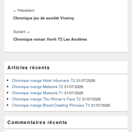
Navigation
de
Article
←
Précédent
l’article
Chronique jeu de société Viceroy
précédent :
Article
Suivant
→
Chronique roman Vorrh T2 Les Ancêtres
suivant :
Zone
Articles récents
principale
de
widget
Chronique manga Hotel Inhumans T2
31/07/2026
pour
Chronique manga Meteoria T2
31/07/2026
la
Chronique manga Meteoria T1
31/07/2026
barre
Chronique manga The Hitman’s Fave T2
31/07/2026
latérale
Chronique manga Blood-Crawling Princess T3
31/07/2026
Commentaires récents