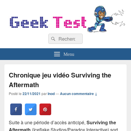
GeekTest
Recherche :
Blog jeux-vidéo et high-tech
Rechercher
Menu
Chronique jeu vidéo Surviving the
Aftermath
Posté le
22/11/2021
par
Inod
—
Aucun commentaire ↓
Suite à une période d’accès anticipé,
Surviving the
Aftermath
(Iceflake Studios/Paradox Interactive) sort