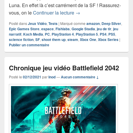
Luna. En effet là c’est carrément de la SF ! Rassurez-
Chronique jeu vidéo Choru
vous, on le
Continuer la lecture
→
Posté dans
Jeux Vidéo
,
Tests
|
Marqué comme
amazon
,
Deep Silver
,
Epic Games Store
,
espace
,
Fishlabs
,
Google Stadia
,
jeu de tir
,
jeu
narratif
,
Koch Media
,
PC
,
PlayStation 4
,
PlayStation 5
,
PS4
,
PS5
,
science fiction
,
SF
,
shoot them up
,
steam
,
Xbox One
,
Xbox Series
|
Publier un commentaire
Chronique jeu vidéo Battlefield 2042
Posté le
02/12/2021
par
Inod
—
Aucun commentaire ↓