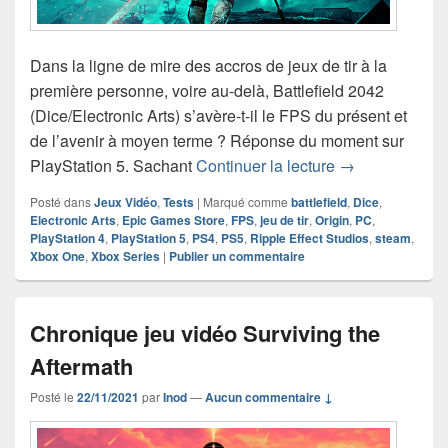
Dans la ligne de mire des accros de jeux de tir à la
première personne, voire au-delà, Battlefield 2042
(Dice/Electronic Arts) s’avère-t-il le FPS du présent et
de l’avenir à moyen terme ? Réponse du moment sur
Chronique jeu v
PlayStation 5. Sachant
Continuer la lecture
→
Posté dans
Jeux Vidéo
,
Tests
|
Marqué comme
battlefield
,
Dice
,
Electronic Arts
,
Epic Games Store
,
FPS
,
jeu de tir
,
Origin
,
PC
,
PlayStation 4
,
PlayStation 5
,
PS4
,
PS5
,
Ripple Effect Studios
,
steam
,
Xbox One
,
Xbox Series
|
Publier un commentaire
Chronique jeu vidéo Surviving the
Aftermath
Posté le
22/11/2021
par
Inod
—
Aucun commentaire ↓