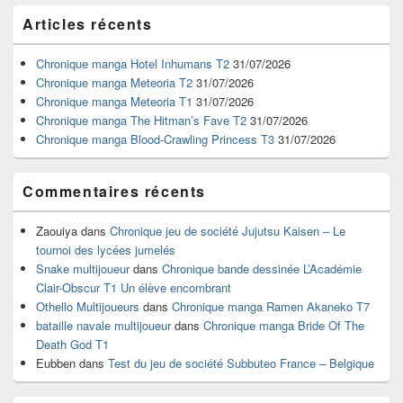
Zone
Articles récents
principale
de
widget
Chronique manga Hotel Inhumans T2
31/07/2026
pour
Chronique manga Meteoria T2
31/07/2026
la
Chronique manga Meteoria T1
31/07/2026
barre
Chronique manga The Hitman’s Fave T2
31/07/2026
latérale
Chronique manga Blood-Crawling Princess T3
31/07/2026
Commentaires récents
Zaouiya
dans
Chronique jeu de société Jujutsu Kaisen – Le
tournoi des lycées jumelés
Snake multijoueur
dans
Chronique bande dessinée L’Académie
Clair-Obscur T1 Un élève encombrant
Othello Multijoueurs
dans
Chronique manga Ramen Akaneko T7
bataille navale multijoueur
dans
Chronique manga Bride Of The
Death God T1
Eubben
dans
Test du jeu de société Subbuteo France – Belgique