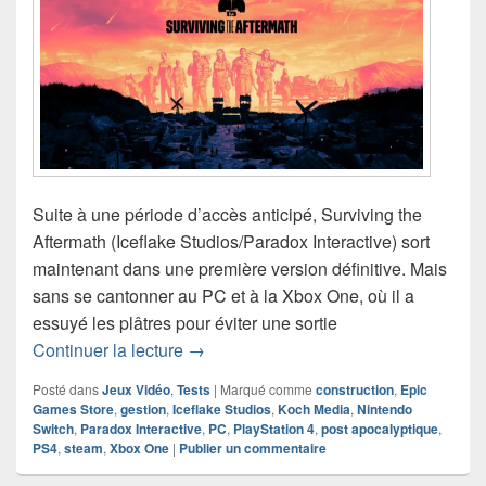
Suite à une période d’accès anticipé, Surviving the
Aftermath (Iceflake Studios/Paradox Interactive) sort
maintenant dans une première version définitive. Mais
sans se cantonner au PC et à la Xbox One, où il a
essuyé les plâtres pour éviter une sortie
Chronique jeu vidéo Surviving the Aft
Continuer la lecture
→
Posté dans
Jeux Vidéo
,
Tests
|
Marqué comme
construction
,
Epic
Games Store
,
gestion
,
Iceflake Studios
,
Koch Media
,
Nintendo
Switch
,
Paradox Interactive
,
PC
,
PlayStation 4
,
post apocalyptique
,
PS4
,
steam
,
Xbox One
|
Publier un commentaire