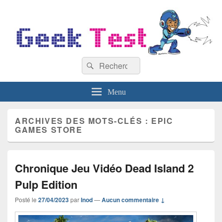
GeekTest
Recherche :
Blog jeux-vidéo et high-tech
Rechercher
Menu
ARCHIVES DES MOTS-CLÉS :
EPIC
GAMES STORE
Chronique Jeu Vidéo Dead Island 2
Pulp Edition
Posté le
27/04/2023
par
Inod
—
Aucun commentaire ↓