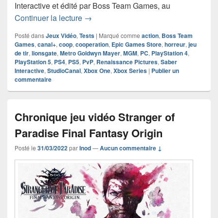
Interactive et édité par Boss Team Games, au
Chronique jeu vidéo Evil Dead The G
Continuer la lecture
→
Posté dans
Jeux Vidéo
,
Tests
|
Marqué comme
action
,
Boss Team
Games
,
canal+
,
coop
,
cooperation
,
Epic Games Store
,
horreur
,
jeu
de tir
,
lionsgate
,
Metro Goldwyn Mayer
,
MGM
,
PC
,
PlayStation 4
,
PlayStation 5
,
PS4
,
PS5
,
PvP
,
Renaissance Pictures
,
Saber
Interactive
,
StudioCanal
,
Xbox One
,
Xbox Series
|
Publier un
commentaire
Chronique jeu vidéo Stranger of
Paradise Final Fantasy Origin
Posté le
31/03/2022
par
Inod
—
Aucun commentaire ↓