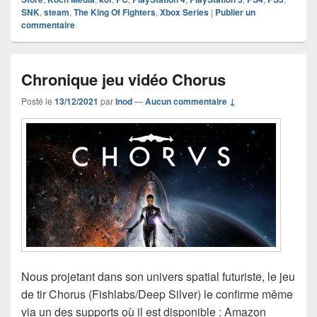
SNK
,
steam
,
The King Of Fighters
,
Xbox Series
|
Publier un
commentaire
Chronique jeu vidéo Chorus
Posté le
13/12/2021
par
Inod
—
Aucun commentaire ↓
Nous projetant dans son univers spatial futuriste, le jeu
de tir Chorus (Fishlabs/Deep Silver) le confirme même
via un des supports où il est disponible : Amazon