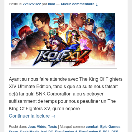
Posté le
22/02/2022
par
Inod
—
Aucun commentaire ↓
Ayant su nous faire attendre avec The King Of Fighters
XIV Ultimate Edition, tandis que sa suite nous faisait
déjà languir, SNK Corporation a pu s’octroyer
suffisamment de temps pour nous peaufiner un The
King Of Fighters XV, qu’on espère
Chronique jeu vidéo The King Of Figh
Continuer la lecture
→
Posté dans
Jeux Vidéo
,
Tests
|
Marqué comme
combat
,
Epic Games
Store
,
Koch Media
,
kof
,
PC
,
PlayStation 4
,
PlayStation 5
,
PS4
,
PS5
,