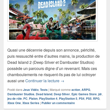
Quasi une décennie depuis son annonce, périclité,
puis ressuscité entre d’autres mains, la production de
Dead Island 2 (Deep Silver et Dambuster Studios)
possède un parcours digne d’un revenant. Mais ces
chamboulements ne risquent-ils pas de lui octroyer
Chronique Jeu Vidéo Dead Is
aussi une
Continuer la lecture
→
Posté dans
Jeux Vidéo
,
Tests
|
Marqué comme
action
,
ARPG
,
Dambuster Studios
,
Dead Island
,
Deep Silver
,
Epic Games Store
,
jdr
,
jeu de rôle
,
PC
,
Plaion
,
PlayStation 4
,
PlayStation 5
,
PS4
,
PS5
,
RPG
,
Xbox One
,
Xbox Series
|
Publier un commentaire