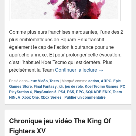
Comme plusieurs franchises marquantes, l’une des 2
plus emblématiques de Square Enix franchit
également le cap de l’action à outrance pour une
approche annexe. Et pour prolonger cette évocation,
c’est l’habituel Koei Tecmo qui est derrière. Plus
Chronique jeu vid
précisément la Team
Continuer la lecture
→
Posté dans
Jeux Vidéo
,
Tests
|
Marqué comme
action
,
ARPG
,
Epic
Games Store
,
Final Fantasy
,
jdr
,
jeu de rôle
,
Koei Tecmo Games
,
PC
,
PlayStation 4
,
PlayStation 5
,
PS4
,
PS5
,
RPG
,
SQUARE ENIX
,
Team
NINJA
,
Xbox One
,
Xbox Series
|
Publier un commentaire
Chronique jeu vidéo The King Of
Fighters XV