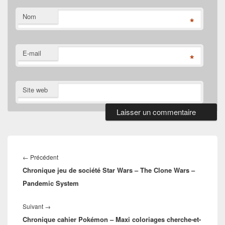
Nom
*
E-mail
*
Site web
Navigation
de
Article
←
Précédent
l’article
Chronique jeu de société Star Wars – The Clone Wars –
précédent :
Pandemic System
Article
Suivant
→
Chronique cahier Pokémon – Maxi coloriages cherche-et-
suivant :