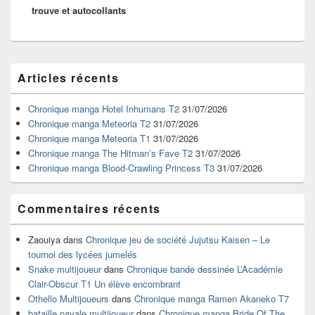
trouve et autocollants
Zone
Articles récents
principale
de
widget
Chronique manga Hotel Inhumans T2
31/07/2026
pour
Chronique manga Meteoria T2
31/07/2026
la
Chronique manga Meteoria T1
31/07/2026
barre
Chronique manga The Hitman’s Fave T2
31/07/2026
latérale
Chronique manga Blood-Crawling Princess T3
31/07/2026
Commentaires récents
Zaouiya
dans
Chronique jeu de société Jujutsu Kaisen – Le
tournoi des lycées jumelés
Snake multijoueur
dans
Chronique bande dessinée L’Académie
Clair-Obscur T1 Un élève encombrant
Othello Multijoueurs
dans
Chronique manga Ramen Akaneko T7
bataille navale multijoueur
dans
Chronique manga Bride Of The