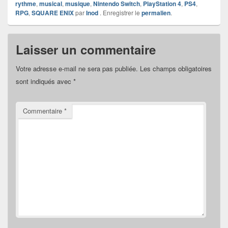
rythme
,
musical
,
musique
,
Nintendo Switch
,
PlayStation 4
,
PS4
,
RPG
,
SQUARE ENIX
par
Inod
. Enregistrer le
permalien
.
Laisser un commentaire
Votre adresse e-mail ne sera pas publiée.
Les champs obligatoires
sont indiqués avec
*
Commentaire
*