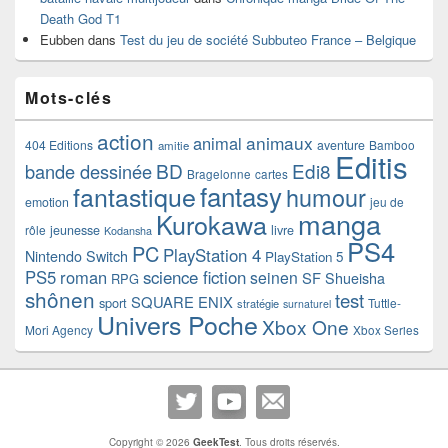
Death God T1
Eubben
dans
Test du jeu de société Subbuteo France – Belgique
Mots-clés
action
animaux
animal
404 Editions
aventure
Bamboo
amitie
Editis
BD
Edi8
bande dessinée
Bragelonne
cartes
fantasy
fantastique
humour
emotion
jeu de
manga
Kurokawa
rôle
jeunesse
livre
Kodansha
PS4
PC
PlayStation 4
Nintendo Switch
PlayStation 5
PS5
roman
science fiction
seinen
SF
Shueisha
RPG
shônen
test
SQUARE ENIX
sport
Tuttle-
stratégie
surnaturel
Univers Poche
Xbox One
Mori Agency
Xbox Series
Copyright © 2026
GeekTest
. Tous droits réservés.