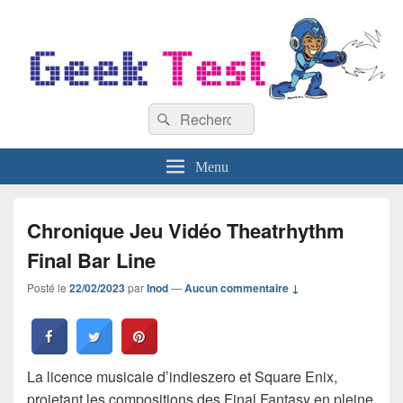
GeekTest
Recherche :
Blog jeux-vidéo et high-tech
Rechercher
Menu
Chronique Jeu Vidéo Theatrhythm
Final Bar Line
Posté le
22/02/2023
par
Inod
—
Aucun commentaire ↓
La licence musicale d’indieszero et Square Enix,
projetant les compositions des Final Fantasy en pleine