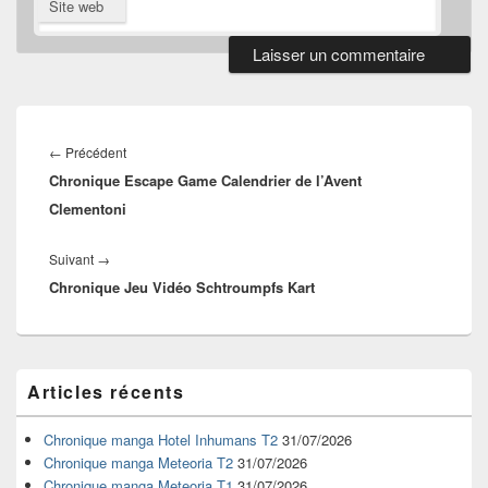
Site web
Navigation
de
Article
←
Précédent
l’article
Chronique Escape Game Calendrier de l’Avent
précédent :
Clementoni
Article
Suivant
→
Chronique Jeu Vidéo Schtroumpfs Kart
suivant :
Zone
Articles récents
principale
de
widget
Chronique manga Hotel Inhumans T2
31/07/2026
pour
Chronique manga Meteoria T2
31/07/2026
la
Chronique manga Meteoria T1
31/07/2026