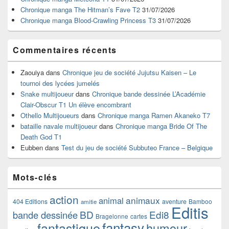
barre
Chronique manga The Hitman’s Fave T2
31/07/2026
latérale
Chronique manga Blood-Crawling Princess T3
31/07/2026
Commentaires récents
Zaouiya
dans
Chronique jeu de société Jujutsu Kaisen – Le
tournoi des lycées jumelés
Snake multijoueur
dans
Chronique bande dessinée L’Académie
Clair-Obscur T1 Un élève encombrant
Othello Multijoueurs
dans
Chronique manga Ramen Akaneko T7
bataille navale multijoueur
dans
Chronique manga Bride Of The
Death God T1
Eubben
dans
Test du jeu de société Subbuteo France – Belgique
Mots-clés
action
animaux
animal
404 Editions
aventure
Bamboo
amitie
Editis
BD
Edi8
bande dessinée
Bragelonne
cartes
fantasy
fantastique
humour