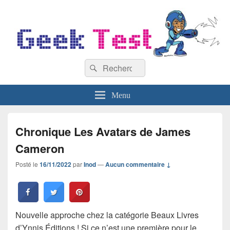
GeekTest
Recherche :
Blog jeux-vidéo et high-tech
Rechercher
Menu
Chronique Les Avatars de James
Cameron
Posté le
16/11/2022
par
Inod
—
Aucun commentaire ↓
Nouvelle approche chez la catégorie Beaux Livres
d’Ynnis Éditions ! Si ce n’est une première pour le