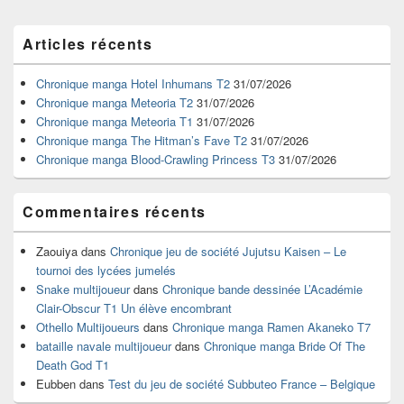
Zone
Articles récents
principale
de
widget
Chronique manga Hotel Inhumans T2
31/07/2026
pour
Chronique manga Meteoria T2
31/07/2026
la
Chronique manga Meteoria T1
31/07/2026
barre
Chronique manga The Hitman’s Fave T2
31/07/2026
latérale
Chronique manga Blood-Crawling Princess T3
31/07/2026
Commentaires récents
Zaouiya
dans
Chronique jeu de société Jujutsu Kaisen – Le
tournoi des lycées jumelés
Snake multijoueur
dans
Chronique bande dessinée L’Académie
Clair-Obscur T1 Un élève encombrant
Othello Multijoueurs
dans
Chronique manga Ramen Akaneko T7
bataille navale multijoueur
dans
Chronique manga Bride Of The
Death God T1
Eubben
dans
Test du jeu de société Subbuteo France – Belgique