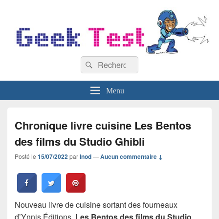
GeekTest
Recherche :
Blog jeux-vidéo et high-tech
Rechercher
Menu
Chronique livre cuisine Les Bentos
des films du Studio Ghibli
Posté le
15/07/2022
par
Inod
—
Aucun commentaire ↓
Nouveau livre de cuisine sortant des fourneaux
d’Ynnis Éditions,
Les Bentos des films du Studio