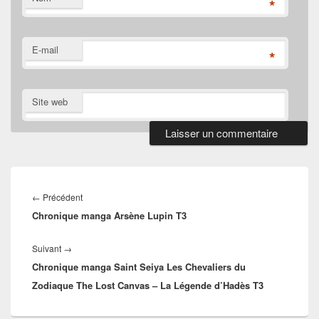
*
E-mail
*
Site web
Navigation
de
Article
←
Précédent
l’article
Chronique manga Arsène Lupin T3
précédent :
Article
Suivant
→
Chronique manga Saint Seiya Les Chevaliers du
suivant :
Zodiaque The Lost Canvas – La Légende d’Hadès T3