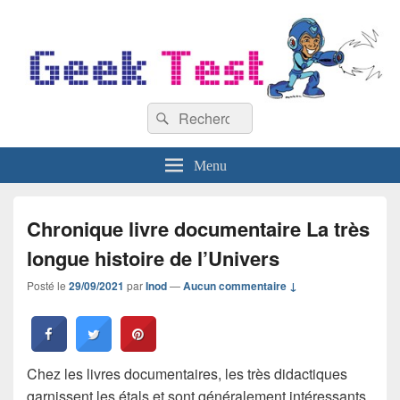
GeekTest
Recherche :
Blog jeux-vidéo et high-tech
Rechercher
Menu
Chronique livre documentaire La très
longue histoire de l’Univers
Posté le
29/09/2021
par
Inod
—
Aucun commentaire ↓
Chez les livres documentaires, les très didactiques
garnissent les étals et sont généralement intéressants,