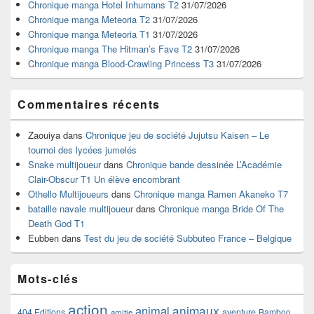
widget
Chronique manga Hotel Inhumans T2
31/07/2026
pour
Chronique manga Meteoria T2
31/07/2026
la
Chronique manga Meteoria T1
31/07/2026
barre
Chronique manga The Hitman’s Fave T2
31/07/2026
latérale
Chronique manga Blood-Crawling Princess T3
31/07/2026
Commentaires récents
Zaouiya
dans
Chronique jeu de société Jujutsu Kaisen – Le
tournoi des lycées jumelés
Snake multijoueur
dans
Chronique bande dessinée L’Académie
Clair-Obscur T1 Un élève encombrant
Othello Multijoueurs
dans
Chronique manga Ramen Akaneko T7
bataille navale multijoueur
dans
Chronique manga Bride Of The
Death God T1
Eubben
dans
Test du jeu de société Subbuteo France – Belgique
Mots-clés
action
animaux
animal
404 Editions
aventure
Bamboo
amitie