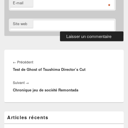
E-mail
*
Site web
Navigation
de
Article
←
Précédent
l’article
Test de Ghost of Tsushima Director’s Cut
précédent :
Article
Suivant
→
Chronique jeu de société Remontada
suivant :
Zone
Articles récents
principale
de