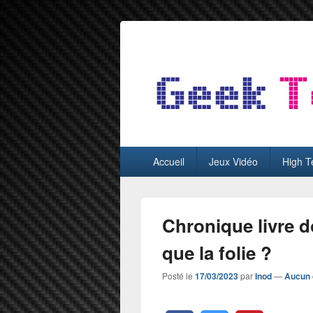
GeekTest
Blog jeux-vidéo et high-tech
Menu
Accueil
Jeux Vidéo
High T
principal
Chronique livre 
que la folie ?
Posté le
17/03/2023
par
Inod
—
Aucun 