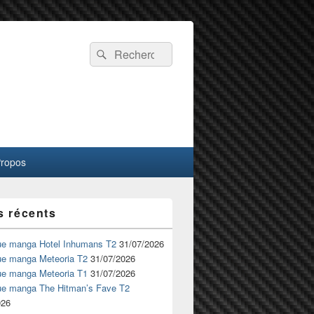
Recherche :
Rechercher
Propos
s récents
ue manga Hotel Inhumans T2
31/07/2026
ue manga Meteoria T2
31/07/2026
ue manga Meteoria T1
31/07/2026
ue manga The Hitman’s Fave T2
026