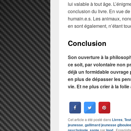
lui valable à tout âge. L’énigme
conclusion du livre. En vue de
humain.e.s. Les animaux, nonob
en sont également, n’étant to
Conclusion
Son ouverture à la philosop
ce soit, par volontaire non pr
déjà un formidable ouvrage 
en plus de dépasser les pen
vie. Et ne plus crier à la foli
Cet article a été posté dans
Livres
,
Tes
jeunesse
,
gallimard jeunesse giboule
psychologie
,
sante
par
Inod
. Enregistr