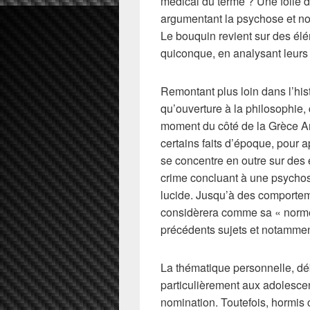
médical du terme ? Une folie 
argumentant la psychose et 
Le bouquin revient sur des él
quiconque, en analysant leurs h
Remontant plus loin dans l’hist
qu’ouverture à la philosophie,
moment du côté de la Grèce An
certains faits d’époque, pour a
se concentre en outre sur des
crime concluant à une psychose
lucide. Jusqu’à des comportem
considèrera comme sa « norme »
précédents sujets et notammen
La thématique personnelle, déb
particulièrement aux adolescen
nomination. Toutefois, hormis c