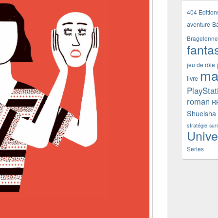
404 Edition
aventure
B
Bragelonne
fanta
jeu de rôle
ma
livre
PlayStat
roman
R
Shueisha
stratégie
sur
Unive
Series