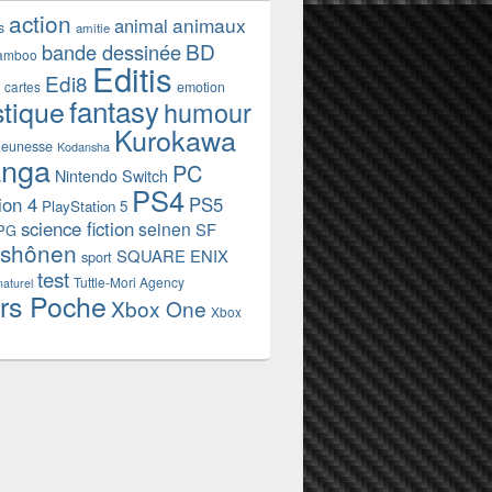
action
animaux
animal
s
amitie
BD
bande dessinée
amboo
Editis
Edi8
emotion
cartes
fantasy
stique
humour
Kurokawa
jeunesse
Kodansha
nga
PC
Nintendo Switch
PS4
ion 4
PS5
PlayStation 5
science fiction
seinen
SF
PG
shônen
SQUARE ENIX
sport
test
Tuttle-Mori Agency
naturel
rs Poche
Xbox One
Xbox