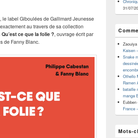
Chroniq
31/07/2
 le label Giboulées de Gallimard Jeunesse
exactement au travers de sa collection
Commen
c
Qu’est ce que la folie ?
, ouvrage écrit par
ns de Fanny Blanc.
Zaouiya
Kaisen –
Snake mu
dessiné
encombr
Othello 
Ramen 
bataille
manga B
Eubben
France 
Mots-c