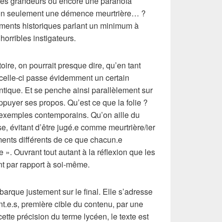
des grandeurs ou encore une paranoïa
non seulement une démence meurtrière… ?
éments historiques parlant un minimum à
orribles instigateurs.
oire, on pourrait presque dire, qu’en tant
 celle-ci passe évidemment un certain
tique. Et se penche ainsi parallèlement sur
ppuyer ses propos. Qu’est ce que la folie ?
 exemples contemporains. Qu’on aille du
, évitant d’être jugé.e comme meurtrière/ier
ents différents de ce que chacun.e
. Ouvrant tout autant à la réflexion que les
t par rapport à soi-même.
arque justement sur le final. Elle s’adresse
t.e.s, première cible du contenu, par une
ette précision du terme lycéen, le texte est