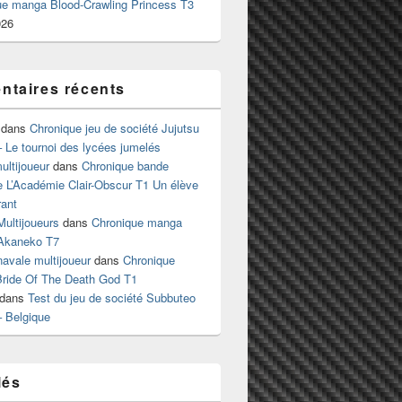
ue manga Blood-Crawling Princess T3
026
taires récents
dans
Chronique jeu de société Jujutsu
 Le tournoi des lycées jumelés
ltijoueur
dans
Chronique bande
e L’Académie Clair-Obscur T1 Un élève
ant
Multijoueurs
dans
Chronique manga
Akaneko T7
 navale multijoueur
dans
Chronique
ride Of The Death God T1
dans
Test du jeu de société Subbuteo
– Belgique
lés