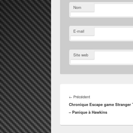
Nom
E-mail
Site web
Navigation
de
Article
←
Précédent
l’article
Chronique Escape game Stranger 
précédent :
– Panique à Hawkins