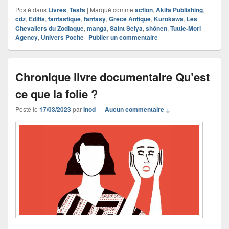
Posté dans
Livres
,
Tests
|
Marqué comme
action
,
Akita Publishing
,
cdz
,
Editis
,
fantastique
,
fantasy
,
Grece Antique
,
Kurokawa
,
Les
Chevaliers du Zodiaque
,
manga
,
Saint Seiya
,
shônen
,
Tuttle-Mori
Agency
,
Univers Poche
|
Publier un commentaire
Chronique livre documentaire Qu’est
ce que la folie ?
Posté le
17/03/2023
par
Inod
—
Aucun commentaire ↓