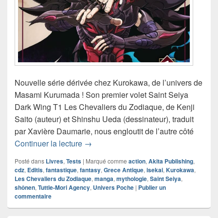
Nouvelle série dérivée chez Kurokawa, de l’univers de
Masami Kurumada ! Son premier volet Saint Seiya
Dark Wing T1 Les Chevaliers du Zodiaque, de Kenji
Saito (auteur) et Shinshu Ueda (dessinateur), traduit
par Xavière Daumarie, nous engloutit de l’autre côté
Chronique manga Saint Seiya Dark Wi
Continuer la lecture
→
Posté dans
Livres
,
Tests
|
Marqué comme
action
,
Akita Publishing
,
cdz
,
Editis
,
fantastique
,
fantasy
,
Grece Antique
,
isekai
,
Kurokawa
,
Les Chevaliers du Zodiaque
,
manga
,
mythologie
,
Saint Seiya
,
shônen
,
Tuttle-Mori Agency
,
Univers Poche
|
Publier un
commentaire