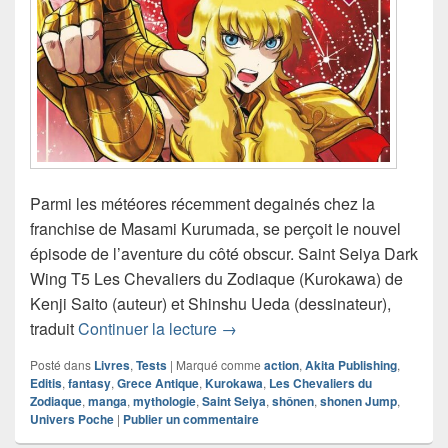
Parmi les météores récemment degainés chez la
franchise de Masami Kurumada, se perçoit le nouvel
épisode de l’aventure du côté obscur. Saint Seiya Dark
Wing T5 Les Chevaliers du Zodiaque (Kurokawa) de
Kenji Saito (auteur) et Shinshu Ueda (dessinateur),
Chronique manga Saint Seiya D
traduit
Continuer la lecture
→
Posté dans
Livres
,
Tests
|
Marqué comme
action
,
Akita Publishing
,
Editis
,
fantasy
,
Grece Antique
,
Kurokawa
,
Les Chevaliers du
Zodiaque
,
manga
,
mythologie
,
Saint Seiya
,
shônen
,
shonen Jump
,
Univers Poche
|
Publier un commentaire