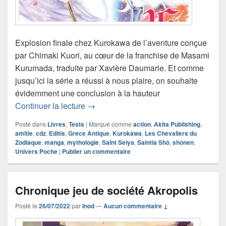
Explosion finale chez Kurokawa de l’aventure conçue
par Chimaki Kuori, au cœur de la franchise de Masami
Kurumada, traduite par Xavière Daumarie. Et comme
jusqu’ici la série a réussi à nous plaire, on souhaite
évidemment une conclusion à la hauteur
Chronique manga Saint Seiya – Les Ch
Continuer la lecture
→
Posté dans
Livres
,
Tests
|
Marqué comme
action
,
Akita Publishing
,
amitie
,
cdz
,
Editis
,
Grece Antique
,
Kurokawa
,
Les Chevaliers du
Zodiaque
,
manga
,
mythologie
,
Saint Seiya
,
Saintia Shô
,
shônen
,
Univers Poche
|
Publier un commentaire
Chronique jeu de société Akropolis
Posté le
26/07/2022
par
Inod
—
Aucun commentaire ↓