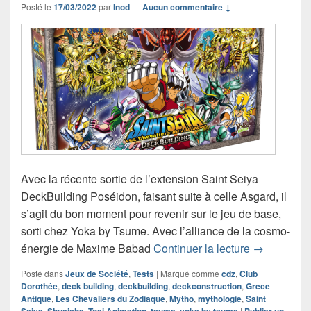
Posté le
17/03/2022
par
Inod
—
Aucun commentaire ↓
Avec la récente sortie de l’extension Saint Seiya
DeckBuilding Poséidon, faisant suite à celle Asgard, il
s’agit du bon moment pour revenir sur le jeu de base,
sorti chez Yoka by Tsume. Avec l’alliance de la cosmo-
Chronique j
énergie de Maxime Babad
Continuer la lecture
→
Posté dans
Jeux de Société
,
Tests
|
Marqué comme
cdz
,
Club
Dorothée
,
deck building
,
deckbuilding
,
deckconstruction
,
Grece
Antique
,
Les Chevaliers du Zodiaque
,
Mytho
,
mythologie
,
Saint
,
,
,
,
|