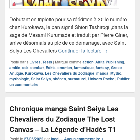
Débutant en triplette pour sa réédition à 3€ le numéro
chez Kurokawa, le pan signé Shiori Teshirogi ,dans la
saga de Masami Kurumada et traduit par Pierre Giner,
arrive désormais au pic de ce démarrage, avec Saint
Chronique manga
Seiya Les Chevaliers
Continuer la lecture
→
Posté dans
Livres
,
Tests
|
Marqué comme
action
,
Akita Publishing
,
amitie
,
cdz
,
combat
,
Editis
,
emotion
,
fantastique
,
fantasy
,
Grece
Antique
,
Kurokawa
,
Les Chevaliers du Zodiaque
,
manga
,
Mytho
,
mythologie
,
Saint Seiya
,
shônen
,
surnaturel
,
Univers Poche
|
Publier
un commentaire
Chronique manga Saint Seiya Les
Chevaliers du Zodiaque The Lost
Canvas – La Légende d’Hadès T1
Posté le
27/06/2022
par
Inod
—
Aucun commentaire ↓