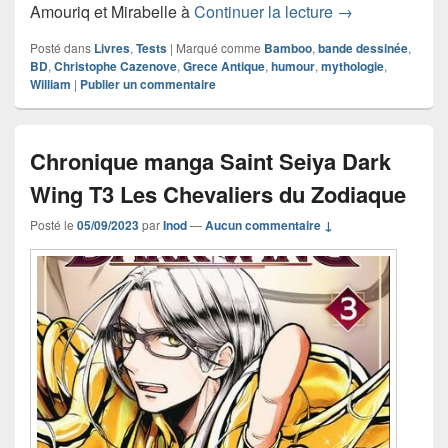
Chronique band
Amouriq et Mirabelle à
Continuer la lecture
→
Posté dans
Livres
,
Tests
|
Marqué comme
Bamboo
,
bande dessinée
,
BD
,
Christophe Cazenove
,
Grece Antique
,
humour
,
mythologie
,
William
|
Publier un commentaire
Chronique manga Saint Seiya Dark
Wing T3 Les Chevaliers du Zodiaque
Posté le
05/09/2023
par
Inod
—
Aucun commentaire ↓