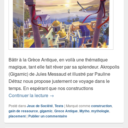
Bâtir à la Grèce Antique, en voilà une thématique
magique, tant elle fait rêver par sa splendeur. Akropolis
(Gigamic) de Jules Messaud et illustré par Pauline
Détraz nous propose justement ce voyage dans le
temps. En espérant que nos constructions
Chronique jeu de société Akropolis
Continuer la lecture
→
Posté dans
Jeux de Société
,
Tests
|
Marqué comme
construction
,
gain de ressource
,
gigamic
,
Grece Antique
,
Mytho
,
mythologie
,
placement
|
Publier un commentaire