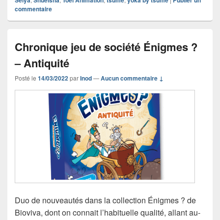
Seiya
Shueisha
Toei Animation
tsume
yoka by tsume
Publier un
commentaire
Chronique jeu de société Énigmes ?
– Antiquité
Posté le
14/03/2022
par
Inod
—
Aucun commentaire ↓
Duo de nouveautés dans la collection Énigmes ? de
Bioviva, dont on connait l’habituelle qualité, allant au-