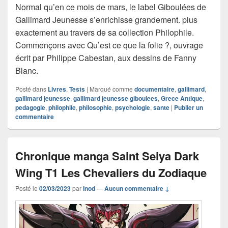
Normal qu’en ce mois de mars, le label Giboulées de
Gallimard Jeunesse s’enrichisse grandement. plus
exactement au travers de sa collection Philophile.
Commençons avec Qu’est ce que la folie ?, ouvrage
écrit par Philippe Cabestan, aux dessins de Fanny
Blanc.
Posté dans
Livres
,
Tests
|
Marqué comme
documentaire
,
gallimard
,
gallimard jeunesse
,
gallimard jeunesse giboulees
,
Grece Antique
,
pedagogie
,
philophile
,
philosophie
,
psychologie
,
sante
|
Publier un
commentaire
Chronique manga Saint Seiya Dark
Wing T1 Les Chevaliers du Zodiaque
Posté le
02/03/2023
par
Inod
—
Aucun commentaire ↓