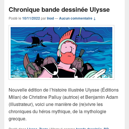
Chronique bande dessinée Ulysse
Posté le
10/11/2022
par
Inod
—
Aucun commentaire ↓
Nouvelle édition de l’histoire illustrée Ulysse (Éditions
Milan) de Christine Palluy (autrice) et Benjamin Adam
(illustrateur), voici une manière de (re)vivre les
chroniques du héros mythique, de la mythologie
grecque.
Posté dans
Livres
,
Tests
|
Marqué comme
bande dessinée
,
BD
,