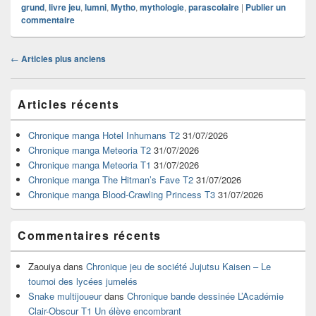
grund
,
livre jeu
,
lumni
,
Mytho
,
mythologie
,
parascolaire
|
Publier un
commentaire
Navigation
←
Articles plus anciens
dans
les
Zone
articles
Articles récents
principale
de
widget
Chronique manga Hotel Inhumans T2
31/07/2026
pour
Chronique manga Meteoria T2
31/07/2026
la
Chronique manga Meteoria T1
31/07/2026
barre
Chronique manga The Hitman’s Fave T2
31/07/2026
latérale
Chronique manga Blood-Crawling Princess T3
31/07/2026
Commentaires récents
Zaouiya
dans
Chronique jeu de société Jujutsu Kaisen – Le
tournoi des lycées jumelés
Snake multijoueur
dans
Chronique bande dessinée L’Académie
Clair-Obscur T1 Un élève encombrant