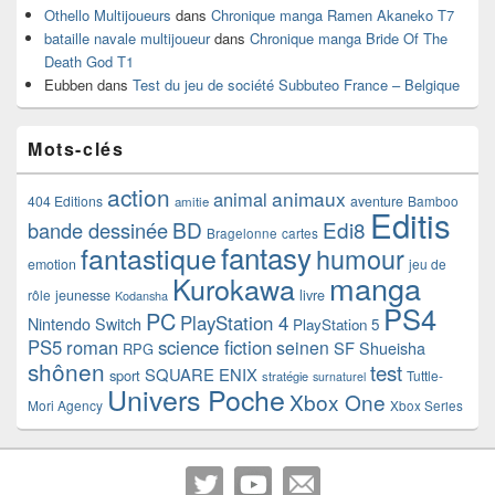
Othello Multijoueurs
dans
Chronique manga Ramen Akaneko T7
bataille navale multijoueur
dans
Chronique manga Bride Of The
Death God T1
Eubben
dans
Test du jeu de société Subbuteo France – Belgique
Mots-clés
action
animaux
animal
404 Editions
aventure
Bamboo
amitie
Editis
BD
Edi8
bande dessinée
Bragelonne
cartes
fantasy
fantastique
humour
emotion
jeu de
manga
Kurokawa
rôle
jeunesse
livre
Kodansha
PS4
PC
PlayStation 4
Nintendo Switch
PlayStation 5
PS5
roman
science fiction
seinen
SF
Shueisha
RPG
shônen
test
SQUARE ENIX
sport
Tuttle-
stratégie
surnaturel
Univers Poche
Xbox One
Mori Agency
Xbox Series