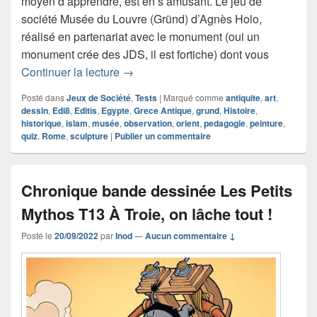
moyen d’apprendre, est en s’amusant. Le jeu de
société Musée du Louvre (Gründ) d’Agnès Holo,
réalisé en partenariat avec le monument (oui un
monument crée des JDS, il est fortiche) dont vous
Chronique Le jeu de société Musée du
Continuer la lecture
→
Posté dans
Jeux de Société
,
Tests
|
Marqué comme
antiquite
,
art
,
dessin
,
Edi8
,
Editis
,
Egypte
,
Grece Antique
,
grund
,
Histoire
,
historique
,
islam
,
musée
,
observation
,
orient
,
pedagogie
,
peinture
,
quiz
,
Rome
,
sculpture
|
Publier un commentaire
Chronique bande dessinée Les Petits
Mythos T13 À Troie, on lâche tout !
Posté le
20/09/2022
par
Inod
—
Aucun commentaire ↓