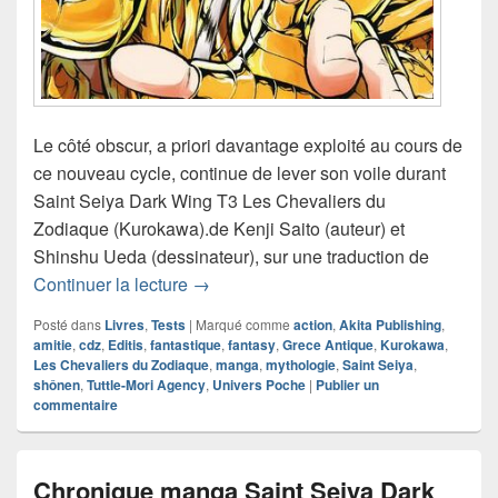
Le côté obscur, a priori davantage exploité au cours de
ce nouveau cycle, continue de lever son voile durant
Saint Seiya Dark Wing T3 Les Chevaliers du
Zodiaque (Kurokawa).de Kenji Saito (auteur) et
Shinshu Ueda (dessinateur), sur une traduction de
Chronique manga Saint Seiya Dark Wi
Continuer la lecture
→
Posté dans
Livres
,
Tests
|
Marqué comme
action
,
Akita Publishing
,
amitie
,
cdz
,
Editis
,
fantastique
,
fantasy
,
Grece Antique
,
Kurokawa
,
Les Chevaliers du Zodiaque
,
manga
,
mythologie
,
Saint Seiya
,
shônen
,
Tuttle-Mori Agency
,
Univers Poche
|
Publier un
commentaire
Chronique manga Saint Seiya Dark