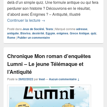
delà d’un simple quiz. Une formule antique ou qui fera
perdurer son histoire ? Découvrons-en le résultat,
d’abord avec Énigmes ? – Antiquité, illustré
Chronique jeu de société Énigmes ? – 
Continuer la lecture
→
Posté dans
Jeux de Société
,
Tests
|
Marqué comme
adresse
,
antiquite
,
Bioviva
,
dextérité
,
Egypte
,
enigmes
,
Grece Antique
,
quiz
,
Rome
|
Publier un commentaire
Chronique Mon roman d’enquêtes
Lumni – Le jeune Télémaque et
l’Antiquité
Posté le
28/02/2022
par
Inod
—
Aucun commentaire ↓