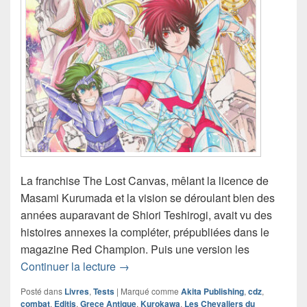
La franchise The Lost Canvas, mêlant la licence de
Masami Kurumada et la vision se déroulant bien des
années auparavant de Shiori Teshirogi, avait vu des
histoires annexes la compléter, prépubliées dans le
magazine Red Champion. Puis une version les
Chronique manga Saint Seiya The Lost
Continuer la lecture
→
Posté dans
Livres
,
Tests
|
Marqué comme
Akita Publishing
,
cdz
,
combat
,
Editis
,
Grece Antique
,
Kurokawa
,
Les Chevaliers du