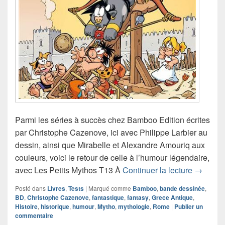
Parmi les séries à succès chez Bamboo Edition écrites
par Christophe Cazenove, ici avec Philippe Larbier au
dessin, ainsi que Mirabelle et Alexandre Amouriq aux
couleurs, voici le retour de celle à l’humour légendaire,
Chroniqu
avec Les Petits Mythos T13 À
Continuer la lecture
→
Posté dans
Livres
,
Tests
|
Marqué comme
Bamboo
,
bande dessinée
,
BD
,
Christophe Cazenove
,
fantastique
,
fantasy
,
Grece Antique
,
Histoire
,
historique
,
humour
,
Mytho
,
mythologie
,
Rome
|
Publier un
commentaire