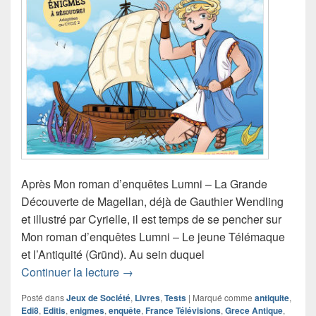
Après Mon roman d’enquêtes Lumni – La Grande
Découverte de Magellan, déjà de Gauthier Wendling
et illustré par Cyrielle, il est temps de se pencher sur
Mon roman d’enquêtes Lumni – Le jeune Télémaque
et l’Antiquité (Gründ). Au sein duquel
Chronique Mon roman d’enquêtes Lumni
Continuer la lecture
→
Posté dans
Jeux de Société
,
Livres
,
Tests
|
Marqué comme
antiquite
,
Edi8
,
Editis
,
enigmes
,
enquête
,
France Télévisions
,
Grece Antique
,