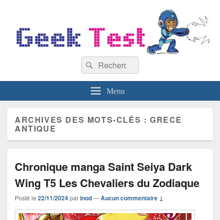
GeekTest
Recherche :
Blog jeux-vidéo et high-tech
Rechercher
Menu
ARCHIVES DES MOTS-CLÉS :
GRECE
ANTIQUE
Chronique manga Saint Seiya Dark
Wing T5 Les Chevaliers du Zodiaque
Posté le
22/11/2024
par
Inod
—
Aucun commentaire ↓