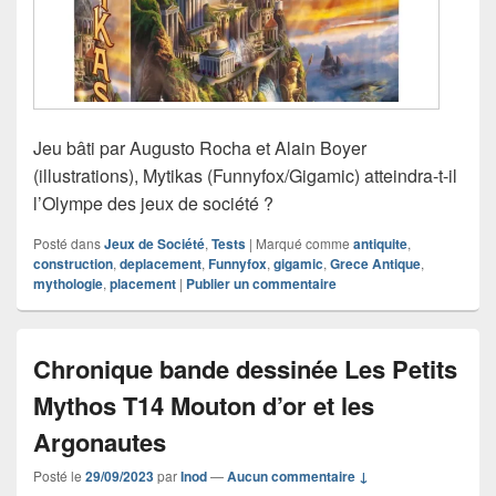
Jeu bâti par Augusto Rocha et Alain Boyer
(illustrations), Mytikas (Funnyfox/Gigamic) atteindra-t-il
l’Olympe des jeux de société ?
Posté dans
Jeux de Société
,
Tests
|
Marqué comme
antiquite
,
construction
,
deplacement
,
Funnyfox
,
gigamic
,
Grece Antique
,
mythologie
,
placement
|
Publier un commentaire
Chronique bande dessinée Les Petits
Mythos T14 Mouton d’or et les
Argonautes
Posté le
29/09/2023
par
Inod
—
Aucun commentaire ↓