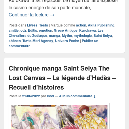
Kurokawa, à 3€ l’épisode. Le moyen de faire exploser
la cosmo-énergie de son porte-monnaie,
Chronique manga Saint Seiya Les Che
Continuer la lecture
→
Posté dans
Livres
,
Tests
|
Marqué comme
action
,
Akita Publishing
,
amitie
,
cdz
,
Editis
,
emotion
,
Grece Antique
,
Kurokawa
,
Les
Chevaliers du Zodiaque
,
manga
,
Mytho
,
mythologie
,
Saint Seiya
,
shônen
,
Tuttle-Mori Agency
,
Univers Poche
|
Publier un
commentaire
Chronique manga Saint Seiya The
Lost Canvas – La légende d’Hadès –
Recueil d’histoires
Posté le
21/06/2022
par
Inod
—
Aucun commentaire ↓