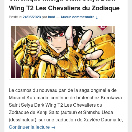
Wing T2 Les Chevaliers du Zodiaque
Posté le
24/05/2023
par
Inod
—
Aucun commentaire ↓
Le cosmos du nouveau pan de la saga originelle de
Masami Kurumada, continue de brûler chez Kurokawa.
Saint Seiya Dark Wing T2 Les Chevaliers du
Zodiaque de Kenji Saito (auteur) et Shinshu Ueda
(dessinateur), sur une traduction de Xavière Daumarie,
Chronique manga Saint Seiya Dark Wi
Continuer la lecture
→