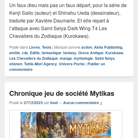
Un faux dieu mais pas un faux départ, pour la série de
Kenji Saito (auteur) et Shinshu Ueda (dessinateur),
traduite par Xavière Daumarie. Et elle repart à
l’attaque avec Saint Seiya Dark Wing T4 Les
Chevaliers du Zodiaque (Kurokawa).
Posté dans
Livres
,
Tests
|
Marqué comme
action
,
Akita Publishing
,
amitie
,
cdz
,
Editis
,
fantastique
,
fantasy
,
Grece Antique
,
Kurokawa
,
Les Chevaliers du Zodiaque
,
manga
,
mythologie
,
Saint Seiya
,
shônen
,
Tuttle-Mori Agency
,
Univers Poche
|
Publier un
commentaire
Chronique jeu de société Mytikas
Posté le
27/12/2023
par
Inod
—
Aucun commentaire ↓