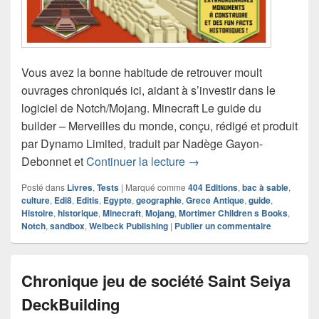
Vous avez la bonne habitude de retrouver moult
ouvrages chroniqués ici, aidant à s’investir dans le
logiciel de Notch/Mojang. Minecraft Le guide du
builder – Merveilles du monde, conçu, rédigé et produit
par Dynamo Limited, traduit par Nadège Gayon-
Chronique livre Minecraft
Debonnet et
Continuer la lecture
→
Posté dans
Livres
,
Tests
|
Marqué comme
404 Editions
,
bac à sable
,
culture
,
Edi8
,
Editis
,
Egypte
,
geographie
,
Grece Antique
,
guide
,
Histoire
,
historique
,
Minecraft
,
Mojang
,
Mortimer Children s Books
,
Notch
,
sandbox
,
Welbeck Publishing
|
Publier un commentaire
Chronique jeu de société Saint Seiya
DeckBuilding