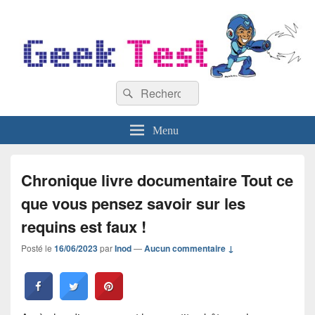
GeekTest
Recherche :
Blog jeux-vidéo et high-tech
Rechercher
Menu
Chronique livre documentaire Tout ce
que vous pensez savoir sur les
requins est faux !
Posté le
16/06/2023
par
Inod
—
Aucun commentaire ↓