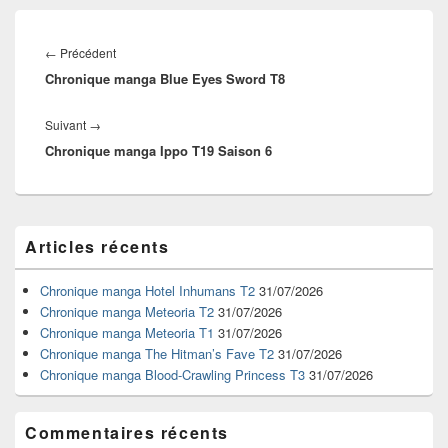
Navigation
de
Article
←
Précédent
l’article
Chronique manga Blue Eyes Sword T8
précédent :
Article
Suivant
→
Chronique manga Ippo T19 Saison 6
suivant :
Zone
Articles récents
principale
de
widget
Chronique manga Hotel Inhumans T2
31/07/2026
pour
Chronique manga Meteoria T2
31/07/2026
la
Chronique manga Meteoria T1
31/07/2026
barre
Chronique manga The Hitman’s Fave T2
31/07/2026
latérale
Chronique manga Blood-Crawling Princess T3
31/07/2026
Commentaires récents