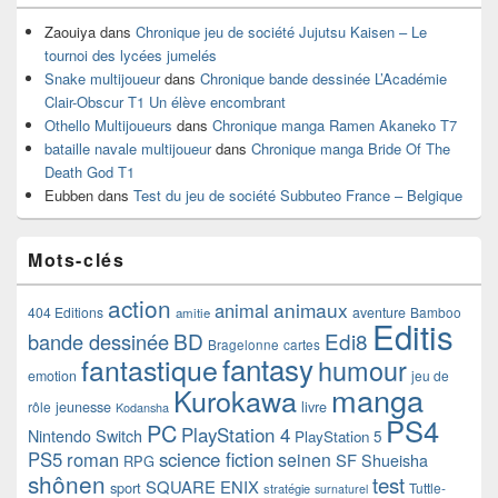
Zaouiya
dans
Chronique jeu de société Jujutsu Kaisen – Le
tournoi des lycées jumelés
Snake multijoueur
dans
Chronique bande dessinée L’Académie
Clair-Obscur T1 Un élève encombrant
Othello Multijoueurs
dans
Chronique manga Ramen Akaneko T7
bataille navale multijoueur
dans
Chronique manga Bride Of The
Death God T1
Eubben
dans
Test du jeu de société Subbuteo France – Belgique
Mots-clés
action
animaux
animal
404 Editions
aventure
Bamboo
amitie
Editis
BD
Edi8
bande dessinée
Bragelonne
cartes
fantasy
fantastique
humour
emotion
jeu de
manga
Kurokawa
rôle
jeunesse
livre
Kodansha
PS4
PC
PlayStation 4
Nintendo Switch
PlayStation 5
PS5
roman
science fiction
seinen
SF
Shueisha
RPG
shônen
test
SQUARE ENIX
sport
Tuttle-
stratégie
surnaturel