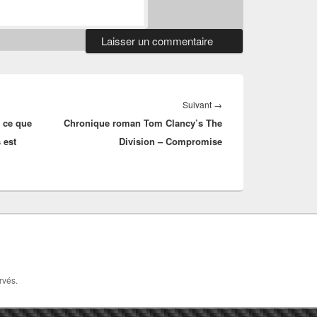
Article
Suivant
→
 ce que
Chronique roman Tom Clancy’s The
suivant :
 est
Division – Compromise
rvés.