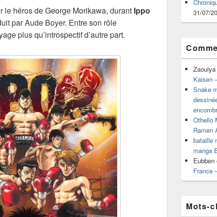
Chroniq
 le héros de George Morikawa, durant
Ippo
31/07/2
uit par Aude Boyer. Entre son rôle
yage plus qu’introspectif d’autre part.
Commen
Zaouiya
Kaisen –
Snake mu
dessiné
encombr
Othello 
Ramen 
bataille
manga B
Eubben
France 
Mots-c