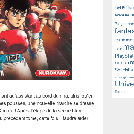
404 Edition
aventure
B
Bragelonne
fanta
jeu de rôle
ma
livre
PlayStat
roman
R
Shueisha
stratégie
sur
Unive
Series
 tant qu’assistant au bord du ring, ainsi qu’en
unes pousses, une nouvelle marche se dresse
Kimura ! Après l’étape de la sèche bien
 précédent tome, cette fois il faudra aider