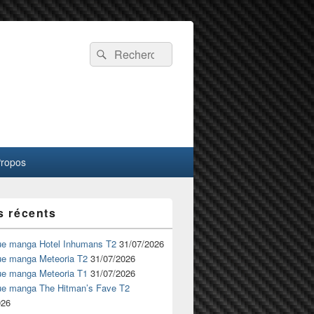
Recherche :
Rechercher
Propos
s récents
ue manga Hotel Inhumans T2
31/07/2026
ue manga Meteoria T2
31/07/2026
ue manga Meteoria T1
31/07/2026
ue manga The Hitman’s Fave T2
026