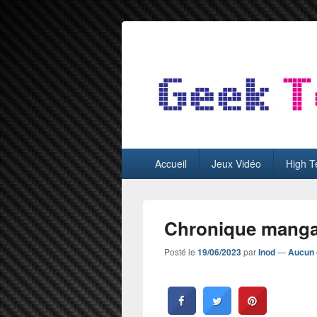
GeekTest
Blog jeux-vidéo et high-tech
Menu
Accueil
Jeux Vidéo
High T
principal
Chronique manga 
Posté le
19/06/2023
par
Inod
—
Aucun 