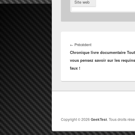
Site web
Navigation
de
Article
←
Précédent
l’article
Chronique livre documentaire Tout
précédent :
vous pensez savoir sur les requins
faux !
Copyright © 2026
GeekTest
. Tous droits rése