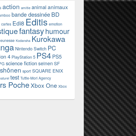
action
animaux
animal
s
amitie
BD
bande dessinée
amboo
Editis
Edi8
emotion
cartes
fantasy
stique
humour
Kurokawa
jeunesse
Kodansha
nga
PC
Nintendo Switch
PS4
ion 4
PS5
PlayStation 5
science fiction
seinen
SF
PG
shônen
SQUARE ENIX
sport
test
Tuttle-Mori Agency
naturel
rs Poche
Xbox One
Xbox