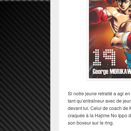
Si notre jeune retraité a agi en
tant qu’entraîneur avec de je
devant lui. Celui de coach de 
craquée à la Hajime No Ippo du
son boxeur sur le ring.