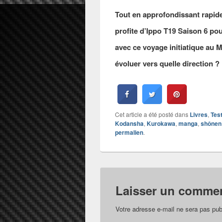
Tout en approfondissant rapi
profite d’Ippo T19 Saison 6 pou
avec ce voyage initiatique au 
évoluer vers quelle direction ?
Cet article a été posté dans
Livres
,
Tes
Kodansha
,
Kurokawa
,
manga
,
shônen
permalien
.
Laisser un commen
Votre adresse e-mail ne sera pas pub