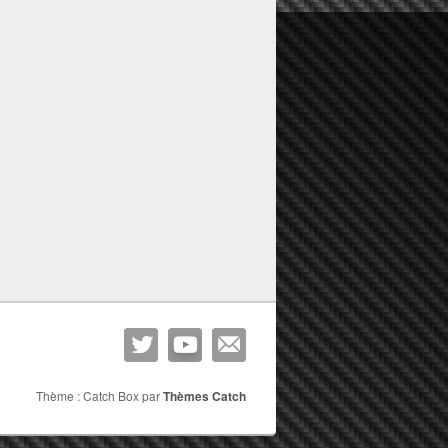
Thème : Catch Box par
Thèmes Catch