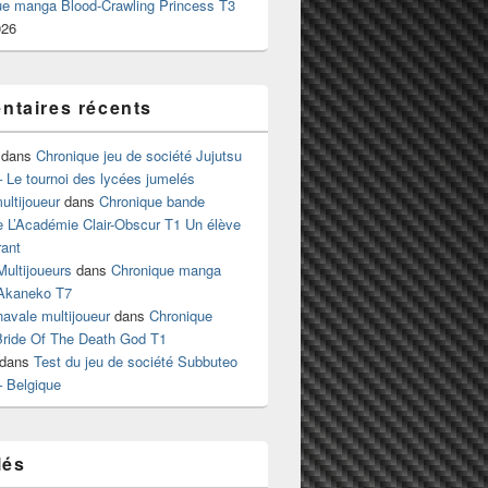
ue manga Blood-Crawling Princess T3
026
taires récents
dans
Chronique jeu de société Jujutsu
 Le tournoi des lycées jumelés
ltijoueur
dans
Chronique bande
e L’Académie Clair-Obscur T1 Un élève
ant
Multijoueurs
dans
Chronique manga
Akaneko T7
 navale multijoueur
dans
Chronique
ride Of The Death God T1
dans
Test du jeu de société Subbuteo
– Belgique
lés