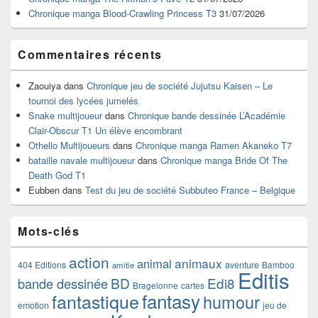
latérale
Chronique manga Blood-Crawling Princess T3
31/07/2026
Commentaires récents
Zaouiya
dans
Chronique jeu de société Jujutsu Kaisen – Le
tournoi des lycées jumelés
Snake multijoueur
dans
Chronique bande dessinée L’Académie
Clair-Obscur T1 Un élève encombrant
Othello Multijoueurs
dans
Chronique manga Ramen Akaneko T7
bataille navale multijoueur
dans
Chronique manga Bride Of The
Death God T1
Eubben
dans
Test du jeu de société Subbuteo France – Belgique
Mots-clés
action
animaux
animal
404 Editions
aventure
Bamboo
amitie
Editis
BD
Edi8
bande dessinée
Bragelonne
cartes
fantasy
fantastique
humour
emotion
jeu de