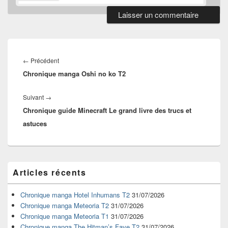
Navigation
de
Article
←
Précédent
l’article
Chronique manga Oshi no ko T2
précédent :
Article
Suivant
→
Chronique guide Minecraft Le grand livre des trucs et
suivant :
astuces
Zone
Articles récents
principale
de
widget
Chronique manga Hotel Inhumans T2
31/07/2026
pour
Chronique manga Meteoria T2
31/07/2026
la
Chronique manga Meteoria T1
31/07/2026
barre
Chronique manga The Hitman’s Fave T2
31/07/2026