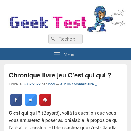
GeekTest
Recherche :
Blog jeux-vidéo et high-tech
Rechercher
Menu
Chronique livre jeu C’est qui qui ?
Posté le
03/02/2022
par
Inod
—
Aucun commentaire ↓
C’est qui qui ?
(Bayard), voilà la question que vous
vous amuserez à poser au préalable, à propos de qui
l’a écrit et dessiné. Et bien sachez que c’est Claudia