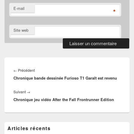
E-mail
*
Site web
Navigation
de
Article
←
Précédent
l’article
Chronique bande dessinée Furioso T1 Garalt est revenu
précédent :
Article
Suivant
→
Chronique jeu vidéo After the Fall Frontrunner Edition
suivant :
Zone
Articles récents
principale