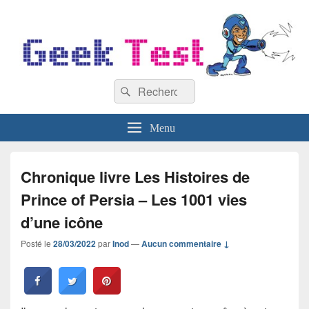
GeekTest
Recherche :
Blog jeux-vidéo et high-tech
Rechercher
Menu
Chronique livre Les Histoires de
Prince of Persia – Les 1001 vies
d’une icône
Posté le
28/03/2022
par
Inod
—
Aucun commentaire ↓