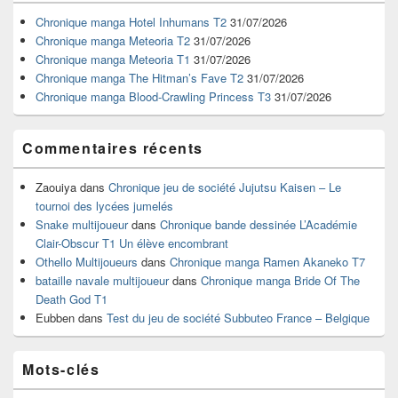
de
widget
Chronique manga Hotel Inhumans T2
31/07/2026
pour
Chronique manga Meteoria T2
31/07/2026
la
Chronique manga Meteoria T1
31/07/2026
barre
Chronique manga The Hitman’s Fave T2
31/07/2026
latérale
Chronique manga Blood-Crawling Princess T3
31/07/2026
Commentaires récents
Zaouiya
dans
Chronique jeu de société Jujutsu Kaisen – Le
tournoi des lycées jumelés
Snake multijoueur
dans
Chronique bande dessinée L’Académie
Clair-Obscur T1 Un élève encombrant
Othello Multijoueurs
dans
Chronique manga Ramen Akaneko T7
bataille navale multijoueur
dans
Chronique manga Bride Of The
Death God T1
Eubben
dans
Test du jeu de société Subbuteo France – Belgique
Mots-clés