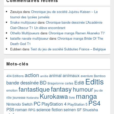
Commentaires récents
Zaouiya
dans
Chronique jeu de société Jujutsu Kaisen – Le
tournoi des lycées jumelés
Snake multijoueur
dans
Chronique bande dessinée L’Académie
Clair-Obscur T1 Un élève encombrant
Othello Multijoueurs
dans
Chronique manga Ramen Akaneko T7
bataille navale multijoueur
dans
Chronique manga Bride Of The
Death God T1
Eubben
dans
Test du jeu de société Subbuteo France – Belgique
Mots-clés
action
animaux
animal
404 Editions
aventure
Bamboo
amitie
Editis
BD
Edi8
bande dessinée
Bragelonne
cartes
fantasy
fantastique
humour
emotion
jeu de
manga
Kurokawa
rôle
jeunesse
livre
Kodansha
PS4
PC
PlayStation 4
Nintendo Switch
PlayStation 5
PS5
roman
science fiction
seinen
SF
Shueisha
RPG