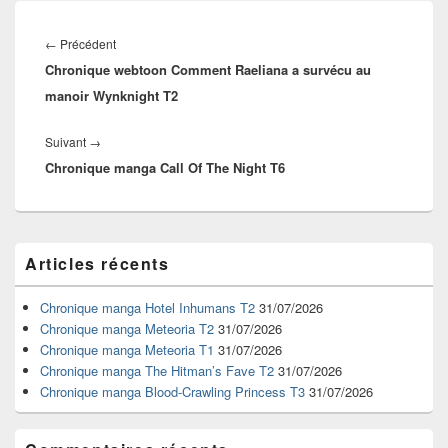
Navigation
de
Article
←
Précédent
l’article
Chronique webtoon Comment Raeliana a survécu au
précédent :
manoir Wynknight T2
Article
Suivant
→
Chronique manga Call Of The Night T6
suivant :
Zone
Articles récents
principale
de
widget
Chronique manga Hotel Inhumans T2
31/07/2026
pour
Chronique manga Meteoria T2
31/07/2026
la
Chronique manga Meteoria T1
31/07/2026
barre
Chronique manga The Hitman’s Fave T2
31/07/2026
latérale
Chronique manga Blood-Crawling Princess T3
31/07/2026