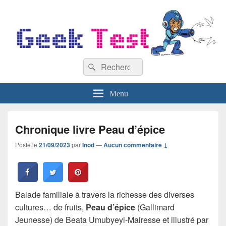
GeekTest
Recherche :
Blog jeux-vidéo et high-tech
Rechercher
Menu
Chronique livre Peau d’épice
Posté le
21/09/2023
par
Inod
—
Aucun commentaire ↓
Balade familiale à travers la richesse des diverses
cultures… de fruits,
Peau d’épice
(Gallimard
Jeunesse) de Beata Umubyeyi-Mairesse et illustré par