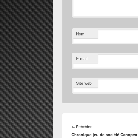
Nom
E-mail
Site web
Navigation
de
Article
←
Précédent
l’article
Chronique jeu de société Canopéa
précédent :