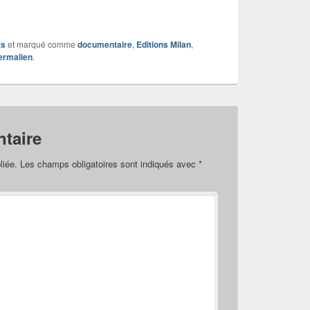
ts
et marqué comme
documentaire
,
Editions Milan
,
ermalien
.
taire
liée.
Les champs obligatoires sont indiqués avec
*