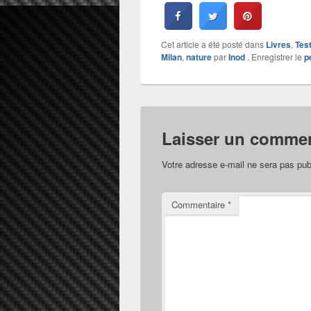
Cet article a été posté dans
Livres
,
Tes
Milan
,
nature
par
Inod
. Enregistrer le
p
Laisser un commen
Votre adresse e-mail ne sera pas pub
Commentaire
*