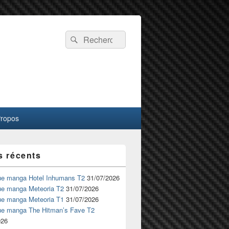
Recherche :
Rechercher
Propos
s récents
ue manga Hotel Inhumans T2
31/07/2026
ue manga Meteoria T2
31/07/2026
ue manga Meteoria T1
31/07/2026
ue manga The Hitman’s Fave T2
026