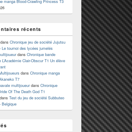
ue manga Blood-Crawling Princess T3
026
taires récents
dans
Chronique jeu de société Jujutsu
 Le tournoi des lycées jumelés
ltijoueur
dans
Chronique bande
e L’Académie Clair-Obscur T1 Un élève
ant
Multijoueurs
dans
Chronique manga
Akaneko T7
 navale multijoueur
dans
Chronique
ride Of The Death God T1
dans
Test du jeu de société Subbuteo
– Belgique
lés