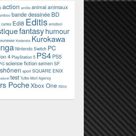
action
animaux
animal
s
amitie
BD
bande dessinée
amboo
Editis
Edi8
emotion
cartes
fantasy
stique
humour
Kurokawa
jeunesse
Kodansha
nga
PC
Nintendo Switch
PS4
ion 4
PS5
PlayStation 5
science fiction
seinen
SF
PG
shônen
SQUARE ENIX
sport
test
Tuttle-Mori Agency
naturel
rs Poche
Xbox One
Xbox