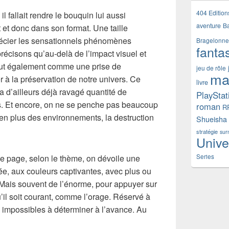
404 Edition
il fallait rendre le bouquin lui aussi
aventure
B
t donc dans son format. Une taille
récier les sensationnels phénomènes
Bragelonne
fanta
précisons qu’au-delà de l’impact visuel et
veut également comme une prise de
jeu de rôle
ma
 à la préservation de notre univers. Ce
livre
 d’ailleurs déjà ravagé quantité de
PlayStat
. Et encore, on ne se penche pas beaucoup
roman
R
en plus des environnements, la destruction
Shueisha
stratégie
sur
Unive
 page, selon le thème, on dévoile une
Series
sée, aux couleurs captivantes, avec plus ou
 Mais souvent de l’énorme, pour appuyer sur
il soit courant, comme l’orage. Réservé à
 impossibles à déterminer à l’avance. Au