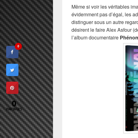
Même si voir les véritables i
évidemment pas d’égal, les adm
distinguer sous un autre regard
désirent le faire Alex Asfour (
l’album documentaire
Phénom
0
0
PARTAGES