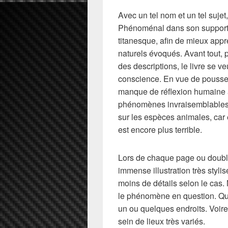
Avec un tel nom et un tel sujet, 
Phénoménal dans son support e
titanesque, afin de mieux app
naturels évoqués. Avant tout, 
des descriptions, le livre se 
conscience. En vue de pousser
manque de réflexion humaine a
phénomènes invraisemblables
sur les espèces animales, car 
est encore plus terrible.
Lors de chaque page ou double
immense illustration très styli
moins de détails selon le cas.
le phénomène en question. Qu’
un ou quelques endroits. Voire
sein de lieux très variés.