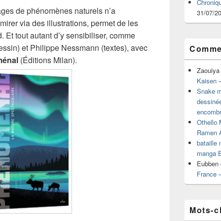
Chroniq
mages de phénomènes naturels n’a
31/07/2
irer via des illustrations, permet de les
. Et tout autant d’y sensibiliser, comme
dessin) et Philippe Nessmann (textes), avec
Commen
énal
(Éditions Milan).
Zaouiya
Kaisen –
Snake mu
dessiné
encombr
Othello 
Ramen 
bataille
manga B
Eubben
France 
Mots-c