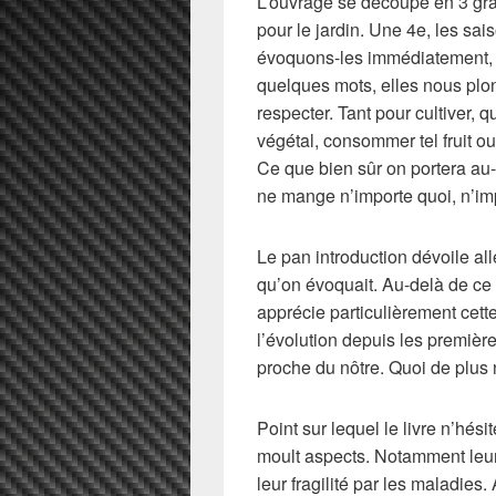
L’ouvrage se découpe en 3 grand
pour le jardin. Une 4e, les sai
évoquons-les immédiatement, ta
quelques mots, elles nous plon
respecter. Tant pour cultiver, 
végétal, consommer tel fruit 
Ce que bien sûr on portera au-
ne mange n’importe quoi, n’im
Le pan introduction dévoile a
qu’on évoquait. Au-delà de ce
apprécie particulièrement cette
l’évolution depuis les premièr
proche du nôtre. Quoi de plus n
Point sur lequel le livre n’hés
moult aspects. Notamment leurs
leur fragilité par les maladies.