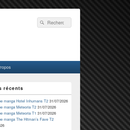
Recherche :
Rechercher
Propos
s récents
ue manga Hotel Inhumans T2
31/07/2026
ue manga Meteoria T2
31/07/2026
ue manga Meteoria T1
31/07/2026
ue manga The Hitman’s Fave T2
026