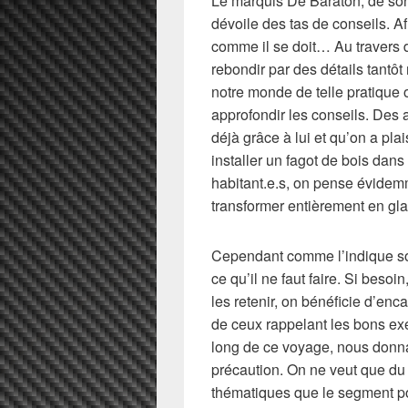
Le marquis De Baraton, de son
dévoile des tas de conseils. Afi
comme il se doit… Au travers
rebondir par des détails tantôt
notre monde de telle pratique o
approfondir les conseils. Des 
déjà grâce à lui et qu’on a pla
installer un fagot de bois dans
habitant.e.s, on pense évidem
transformer entièrement en gla
Cependant comme l’indique son 
ce qu’il ne faut faire. Si beso
les retenir, on bénéficie d’enca
de ceux rappelant les bons ex
long de ce voyage, nous donna
précaution. On ne veut que du
thématiques que le segment po