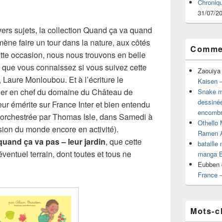
Chroniq
31/07/2
ivers sujets, la collection Quand ça va quand
ène faire un tour dans la nature, aux côtés
Commen
ette occasion, nous nous trouvons en belle
e, que vous connaissez si vous suivez cette
Zaouiya
 Laure Monloubou. Et à l’écriture le
Kaisen –
inier en chef du domaine du Château de
Snake mu
dessiné
eur émérite sur France Inter et bien entendu
encombr
 orchestrée par Thomas Isle, dans Samedi à
Othello 
ssion du monde encore en activité).
Ramen 
uand ça va pas – leur jardin
, que cette
bataille
éventuel terrain, dont toutes et tous ne
manga B
Eubben
France 
Mots-c