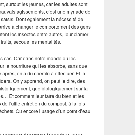
t, surtout les jeunes, car les adultes sont
mauvais agissements, c’est une myriade de
 saisis. Dont également la nécessité de
’arrive à changer le comportement des gens
tent les insectes entre autres, leur clamer
 fruits, secoue les mentalités.
ns cas. Car dans notre monde où les
ur la nourriture qui les absorbe, sans que
après, on a du chemin à effectuer. Et la
idera. On y apprend, on peut le dire, des
historiquement, que biologiquement sur la
stes… Et comment leur faire du bien et les
e l’utile entretien du compost, à la fois
échets. Ou encore l’usage d’un point d’eau