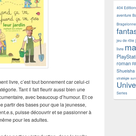
404 Edition
aventure
B
Bragelonne
fanta
jeu de rôle
ma
livre
PlayStat
roman
R
Shueisha
stratégie
sur
ent livre, c’est tout bonnement car celui-ci
Unive
gorie. Tant il fait fleurir aussi bien une
Series
cumentaire, avec beaucoup d’humour. Et ce
de partir des bases pour que la jeunesse,
nt.e.s, puisse découvrir et se passionner à
 même pour les adultes.