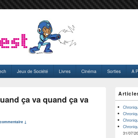
ech
Jeux de Société
Livres
Cinéma
Sorties
A 
Zone
Article
principale
Quand ça va quand ça va
de
widget
Chroniq
pour
Chroniq
la
Chroniq
commentaire ↓
barre
Chroniq
latérale
31/07/2