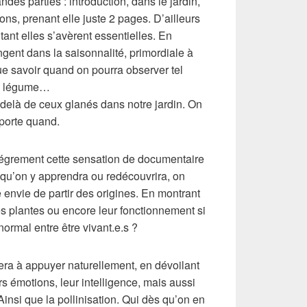
es parties : introduction, dans le jardin,
sons, prenant elle juste 2 pages. D’ailleurs
nt elles s’avèrent essentielles. En
gent dans la saisonnalité, primordiale à
que savoir quand on pourra observer tel
ou légume…
delà de ceux glanés dans notre jardin. On
porte quand.
llégrement cette sensation de documentaire
 qu’on y apprendra ou redécouvrira, on
 envie de partir des origines. En montrant
es plantes ou encore leur fonctionnement si
ormal entre être vivant.e.s ?
itera à appuyer naturellement, en dévoilant
 émotions, leur intelligence, mais aussi
 Ainsi que la pollinisation. Qui dès qu’on en