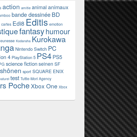
action
animaux
animal
s
amitie
BD
bande dessinée
amboo
Editis
Edi8
emotion
cartes
fantasy
stique
humour
Kurokawa
jeunesse
Kodansha
nga
PC
Nintendo Switch
PS4
ion 4
PS5
PlayStation 5
science fiction
seinen
SF
PG
shônen
SQUARE ENIX
sport
test
Tuttle-Mori Agency
naturel
rs Poche
Xbox One
Xbox