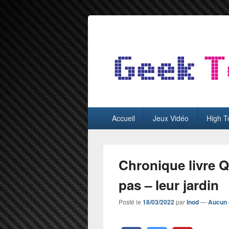
GeekTest
Blog jeux-vidéo et high-tech
Menu
Accueil
Jeux Vidéo
High T
principal
Chronique livre 
pas – leur jardin
Posté le
18/03/2022
par
Inod
—
Aucun 