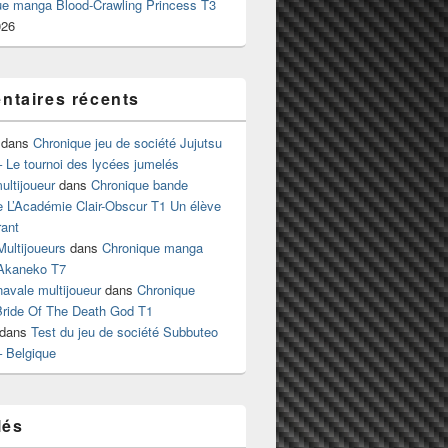
ue manga Blood-Crawling Princess T3
026
taires récents
dans
Chronique jeu de société Jujutsu
 Le tournoi des lycées jumelés
ltijoueur
dans
Chronique bande
e L’Académie Clair-Obscur T1 Un élève
ant
Multijoueurs
dans
Chronique manga
Akaneko T7
 navale multijoueur
dans
Chronique
ride Of The Death God T1
dans
Test du jeu de société Subbuteo
– Belgique
lés