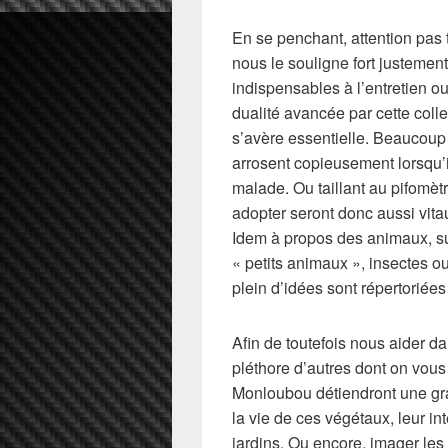
En se penchant, attention pas t
nous le souligne fort justement
indispensables à l’entretien ou
dualité avancée par cette colle
s’avère essentielle. Beaucoup
arrosent copieusement lorsqu’i
malade. Ou taillant au pifomètr
adopter seront donc aussi vita
Idem à propos des animaux, sur
« petits animaux », insectes ou
plein d’idées sont répertoriées
Afin de toutefois nous aider 
pléthore d’autres dont on vous 
Monloubou détiendront une gr
la vie de ces végétaux, leur i
jardins. Ou encore, imager les