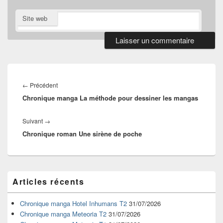
Site web
Navigation
de
Article
←
Précédent
l’article
Chronique manga La méthode pour dessiner les mangas
précédent :
Article
Suivant
→
Chronique roman Une sirène de poche
suivant :
Zone
Articles récents
principale
de
widget
Chronique manga Hotel Inhumans T2
31/07/2026
pour
Chronique manga Meteoria T2
31/07/2026
la