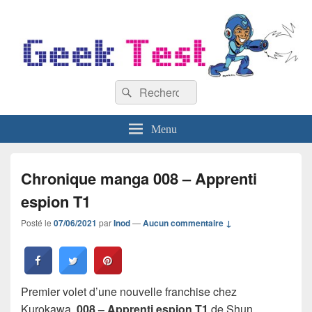
GeekTest
Recherche :
Blog jeux-vidéo et high-tech
Rechercher
Menu
Chronique manga 008 – Apprenti
espion T1
Posté le
07/06/2021
par
Inod
—
Aucun commentaire ↓
Premier volet d’une nouvelle franchise chez
Kurokawa,
008 – Apprenti espion T1
de Shun