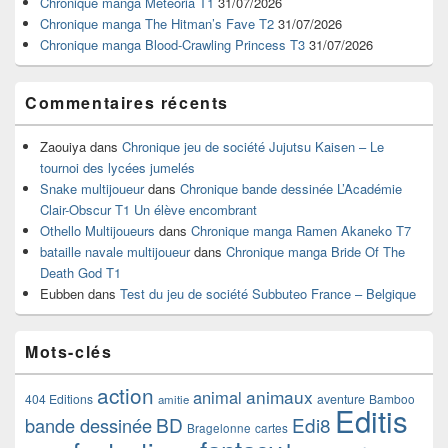
Chronique manga Meteoria T1
31/07/2026
barre
Chronique manga The Hitman’s Fave T2
31/07/2026
latérale
Chronique manga Blood-Crawling Princess T3
31/07/2026
Commentaires récents
Zaouiya
dans
Chronique jeu de société Jujutsu Kaisen – Le
tournoi des lycées jumelés
Snake multijoueur
dans
Chronique bande dessinée L’Académie
Clair-Obscur T1 Un élève encombrant
Othello Multijoueurs
dans
Chronique manga Ramen Akaneko T7
bataille navale multijoueur
dans
Chronique manga Bride Of The
Death God T1
Eubben
dans
Test du jeu de société Subbuteo France – Belgique
Mots-clés
action
animaux
animal
404 Editions
aventure
Bamboo
amitie
Editis
BD
Edi8
bande dessinée
Bragelonne
cartes